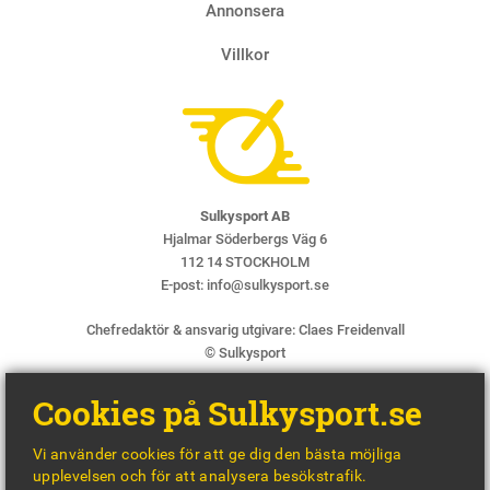
Annonsera
Villkor
Sulkysport AB
Hjalmar Söderbergs Väg 6
112 14 STOCKHOLM
E-post:
info@sulkysport.se
Chefredaktör & ansvarig utgivare:
Claes Freidenvall
© Sulkysport
Cookies på Sulkysport.se
Vi använder cookies för att ge dig den bästa möjliga
upplevelsen och för att analysera besökstrafik.
MADE WITH
BY
WONDERFOUR