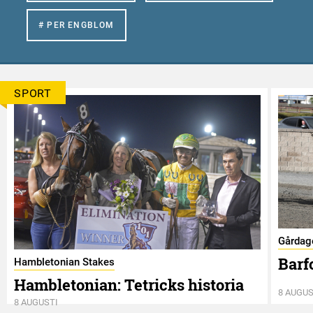
# PER ENGBLOM
SPORT
Gårdag
Barf
Hambletonian Stakes
Hambletonian: Tetricks historia
8 AUGUS
8 AUGUSTI