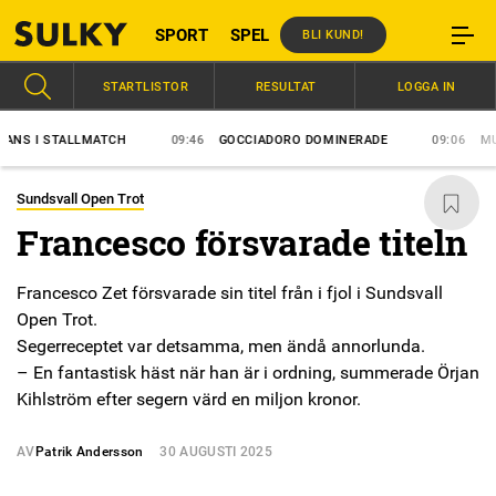
SPORT
SPEL
BLI KUND!
STARTLISTOR
RESULTAT
LOGGA IN
I STALLMATCH
09:46
GOCCIADORO DOMINERADE
09:06
MUSCLE
Sundsvall Open Trot
Francesco försvarade titeln
Francesco Zet försvarade sin titel från i fjol i Sundsvall
Open Trot.
Segerreceptet var detsamma, men ändå annorlunda.
– En fantastisk häst när han är i ordning, summerade Örjan
Kihlström efter segern värd en miljon kronor.
AV
Patrik Andersson
30 AUGUSTI 2025