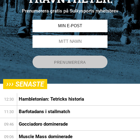
Prenumerera gratis på Sulkysports nyhetsbrev
›››
SENASTE
Hambletonian: Tetricks historia
12:30
Barfotadans i stallmatch
11:30
Gocciadoro dominerade
09:46
Muscle Mass dominerade
09:06