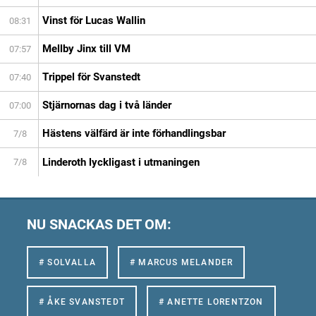
Vinst för Lucas Wallin
08:31
Mellby Jinx till VM
07:57
Trippel för Svanstedt
07:40
Stjärnornas dag i två länder
07:00
Hästens välfärd är inte förhandlingsbar
7/8
Linderoth lyckligast i utmaningen
7/8
NU SNACKAS DET OM:
# SOLVALLA
# MARCUS MELANDER
# ÅKE SVANSTEDT
# ANETTE LORENTZON