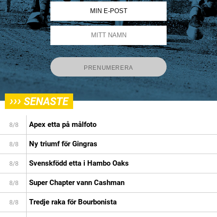
›››
SENASTE
Apex etta på målfoto
8/8
Ny triumf för Gingras
8/8
Svenskfödd etta i Hambo Oaks
8/8
Super Chapter vann Cashman
8/8
Tredje raka för Bourbonista
8/8