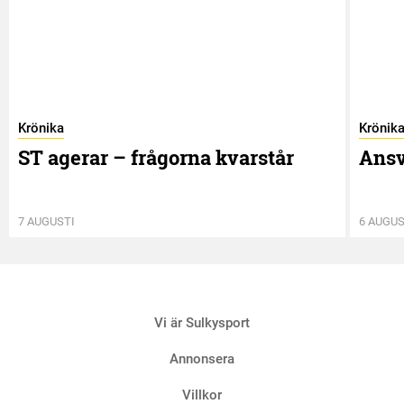
Krönika
Krönik
ST agerar – frågorna kvarstår
Ansv
7 AUGUSTI
6 AUGUS
Vi är Sulkysport
Annonsera
Villkor