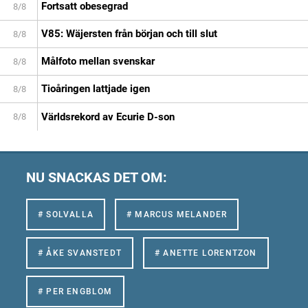
Fortsatt obesegrad
8/8
V85: Wäjersten från början och till slut
8/8
Målfoto mellan svenskar
8/8
Tioåringen lattjade igen
8/8
Världsrekord av Ecurie D-son
8/8
NU SNACKAS DET OM:
# SOLVALLA
# MARCUS MELANDER
# ÅKE SVANSTEDT
# ANETTE LORENTZON
# PER ENGBLOM