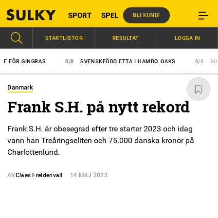
SPORT
SPEL
BLI KUND!
STARTLISTOR
RESULTAT
LOGGA IN
FÖR GINGRAS
8/8
SVENSKFÖDD ETTA I HAMBO OAKS
8/8
SUPER
Danmark
Frank S.H. på nytt rekord
Frank S.H. är obesegrad efter tre starter 2023 och idag
vann han Treåringseliten och 75.000 danska kronor på
Charlottenlund.
AV
Claes Freidenvall
14 MAJ 2023