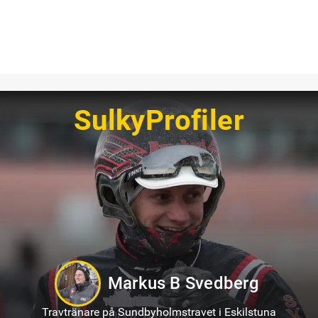
SulkyProfiler
Oskar Kylin Blom
Travtränare på Gävletravet