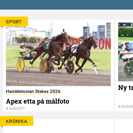
SPORT
Ny t
Hambletonian Stakes 2026
Apex etta på målfoto
8 AUGUS
8 AUGUSTI
KRÖNIKA