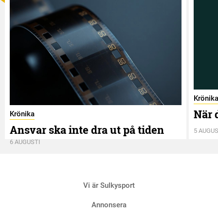
Krönik
När 
Krönika
Ansvar ska inte dra ut på tiden
5 AUGUS
6 AUGUSTI
Vi är Sulkysport
Annonsera