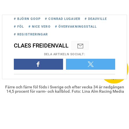
# BJÖRN GOOP
# CONRAD LUGAUER
# DEAUVILLE
# FÖL
# NICE VERO
# ÖVERVAKNINGSSTALL
# REGISTRERINGAR
CLAES FREIDENVALL
DELA
ARTIKELN SOCIALT
:
Färre och färre föl föds i Sverige och efter vecka 34 är nedgången
14,5 procent för varm- och kallblod. Foto: Lina Alm Racing Media