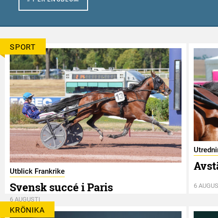
SPORT
Utredn
Avst
Utblick Frankrike
Svensk succé i Paris
6 AUGUS
6 AUGUSTI
KRÖNIKA