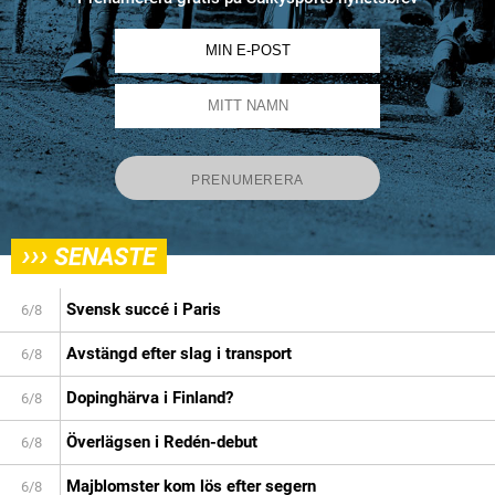
›››
SENASTE
Svensk succé i Paris
6/8
Avstängd efter slag i transport
6/8
Dopinghärva i Finland?
6/8
Överlägsen i Redén-debut
6/8
Majblomster kom lös efter segern
6/8