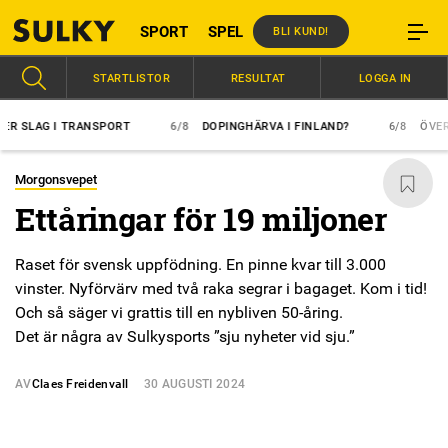
SPORT
SPEL
BLI KUND!
STARTLISTOR
RESULTAT
LOGGA IN
AG I TRANSPORT
6/8
DOPINGHÄRVA I FINLAND?
6/8
ÖVERLÄGSE
Morgonsvepet
Ettåringar för 19 miljoner
Raset för svensk uppfödning. En pinne kvar till 3.000
vinster. Nyförvärv med två raka segrar i bagaget. Kom i tid!
Och så säger vi grattis till en nybliven 50-åring.
Det är några av Sulkysports ”sju nyheter vid sju.”
AV
Claes Freidenvall
30 AUGUSTI 2024