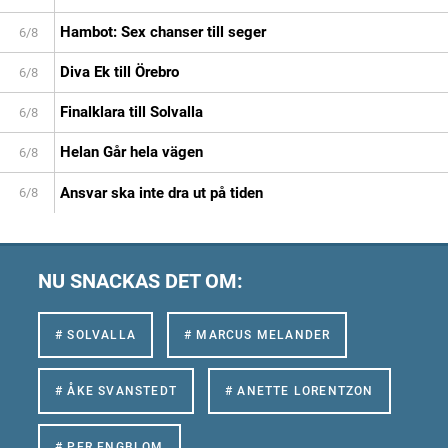
Hambot: Sex chanser till seger
6/8
Diva Ek till Örebro
6/8
Finalklara till Solvalla
6/8
Helan Går hela vägen
6/8
Ansvar ska inte dra ut på tiden
6/8
NU SNACKAS DET OM:
# SOLVALLA
# MARCUS MELANDER
# ÅKE SVANSTEDT
# ANETTE LORENTZON
# PER ENGBLOM