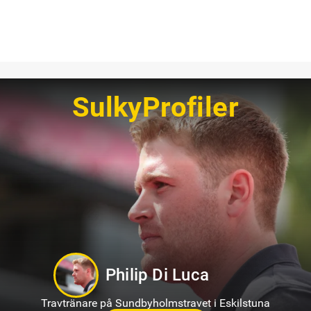
SulkyProfiler
Jörgen Westholm
Travtränare på Solvalla