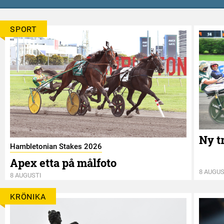
SPORT
Ny t
Hambletonian Stakes 2026
Apex etta på målfoto
8 AUGUS
8 AUGUSTI
KRÖNIKA