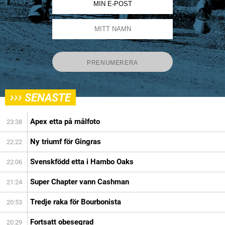
›››
SENASTE
Apex etta på målfoto
23:38
Ny triumf för Gingras
22:22
Svenskfödd etta i Hambo Oaks
22:06
Super Chapter vann Cashman
21:24
Tredje raka för Bourbonista
20:53
Fortsatt obesegrad
20:29