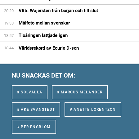
V85: Wäjersten från början och till slut
20:20
Målfoto mellan svenskar
19:38
Tioåringen lattjade igen
18:57
Världsrekord av Ecurie D-son
18:44
NU SNACKAS DET OM:
# SOLVALLA
# MARCUS MELANDER
# ÅKE SVANSTEDT
# ANETTE LORENTZON
# PER ENGBLOM