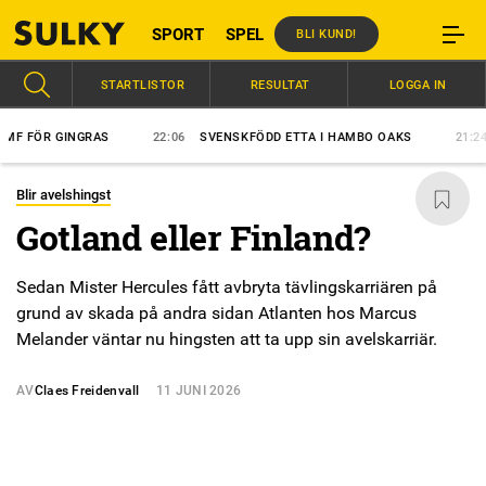
SPORT
SPEL
BLI KUND!
STARTLISTOR
RESULTAT
LOGGA IN
FÖR GINGRAS
22:06
SVENSKFÖDD ETTA I HAMBO OAKS
21:24
S
Blir avelshingst
Gotland eller Finland?
Sedan Mister Hercules fått avbryta tävlingskarriären på
grund av skada på andra sidan Atlanten hos Marcus
Melander väntar nu hingsten att ta upp sin avelskarriär.
AV
Claes Freidenvall
11 JUNI 2026