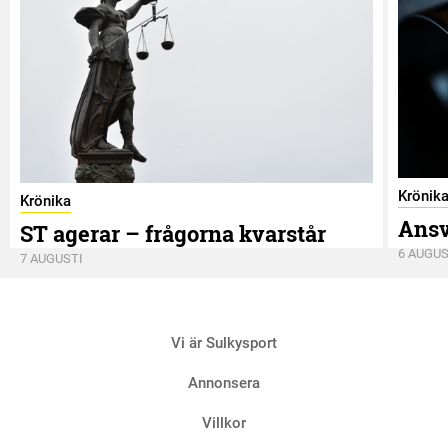
Krönik
Krönika
Ansv
ST agerar – frågorna kvarstår
6 AUGUS
7 AUGUSTI
Vi är Sulkysport
Annonsera
Villkor