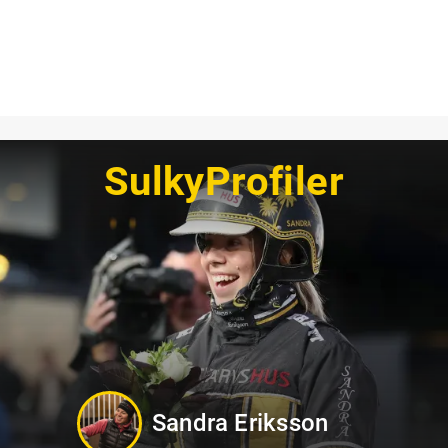
SulkyProfiler
Jennifer Persson