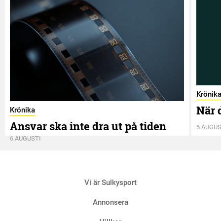
Krönik
När 
Krönika
Ansvar ska inte dra ut på tiden
5 AUGUS
6 AUGUSTI
Vi är Sulkysport
Annonsera