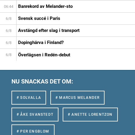
Banrekord av Melander-sto
06:44
Svensk succé i Paris
6/8
Avstängd efter slag i transport
6/8
Dopinghärva i Finland?
6/8
Överlägsen i Redén-debut
6/8
NU SNACKAS DET OM:
# SOLVALLA
# MARCUS MELANDER
# ÅKE SVANSTEDT
# ANETTE LORENTZON
# PER ENGBLOM