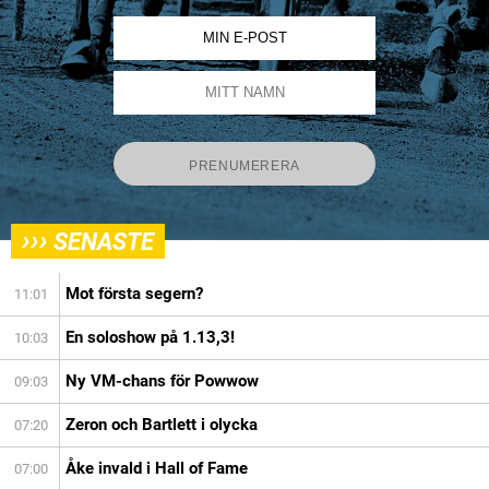
›››
SENASTE
Mot första segern?
11:01
En soloshow på 1.13,3!
10:03
Ny VM-chans för Powwow
09:03
Zeron och Bartlett i olycka
07:20
Åke invald i Hall of Fame
07:00