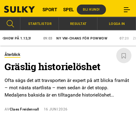
SPORT
SPEL
BLI KUND!
STARTLISTOR
RESULTAT
LOGGA IN
W PÅ 1.13,3!
09:03
NY VM-CHANS FÖR POWWOW
07:20
ZERON
Återblick
Gräslig historielöshet
Ofta sägs det att travsporten är expert på att blicka framåt
– mot nästa startlista – men sedan är det stopp.
Medaljens baksida är en tilltagande historielöshet…
AV
Claes Freidenvall
16 JUNI 2026