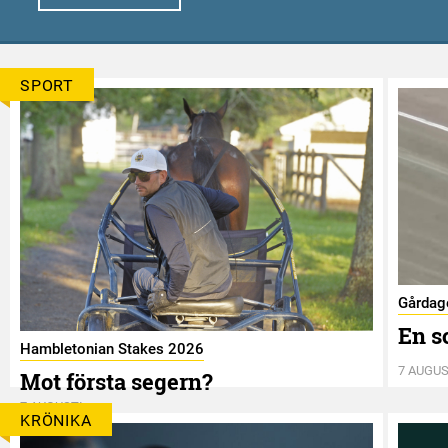
SPORT
Gårdag
En s
Hambletonian Stakes 2026
7 AUGUS
Mot första segern?
7 AUGUSTI
KRÖNIKA