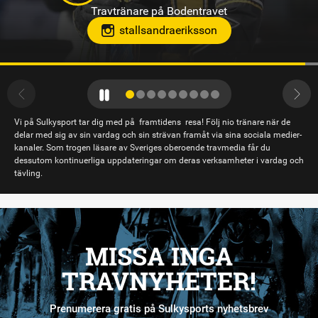
Travtränare på Solvalla
teamjpab
Vi på Sulkysport tar dig med på framtidens resa! Följ nio tränare när de
delar med sig av sin vardag och sin strävan framåt via sina sociala medier-
kanaler. Som trogen läsare av Sveriges oberoende travmedia får du
dessutom kontinuerliga uppdateringar om deras verksamheter i vardag och
tävling.
MISSA INGA
TRAVNYHETER!
Prenumerera gratis på Sulkysports nyhetsbrev