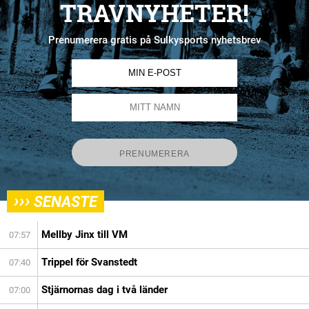
TRAVNYHETER!
Prenumerera gratis på Sulkysports nyhetsbrev
›››
SENASTE
Mellby Jinx till VM
07:57
Trippel för Svanstedt
07:40
Stjärnornas dag i två länder
07:00