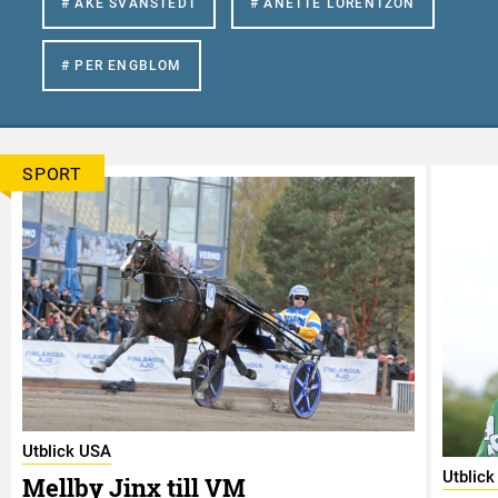
# ÅKE SVANSTEDT
# ANETTE LORENTZON
# PER ENGBLOM
SPORT
Utblick USA
Utblic
Mellby Jinx till VM