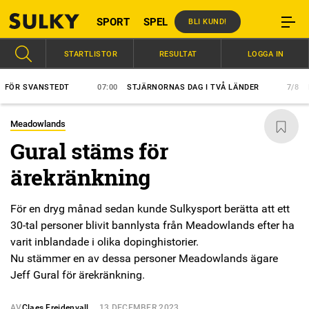
SPORT
SPEL
BLI KUND!
STARTLISTOR
RESULTAT
LOGGA IN
ÖR SVANSTEDT
07:00
STJÄRNORNAS DAG I TVÅ LÄNDER
7/8
HÄS
Meadowlands
Gural stäms för
ärekränkning
För en dryg månad sedan kunde Sulkysport berätta att ett
30-tal personer blivit bannlysta från Meadowlands efter ha
varit inblandade i olika dopinghistorier.
Nu stämmer en av dessa personer Meadowlands ägare
Jeff Gural för ärekränkning.
AV
Claes Freidenvall
13 DECEMBER 2023