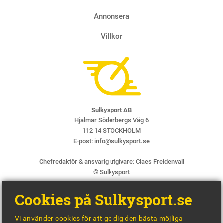
Annonsera
Villkor
Sulkysport AB
Hjalmar Söderbergs Väg 6
112 14 STOCKHOLM
E-post:
info@sulkysport.se
Chefredaktör & ansvarig utgivare:
Claes Freidenvall
© Sulkysport
Cookies på Sulkysport.se
Vi använder cookies för att ge dig den bästa möjliga