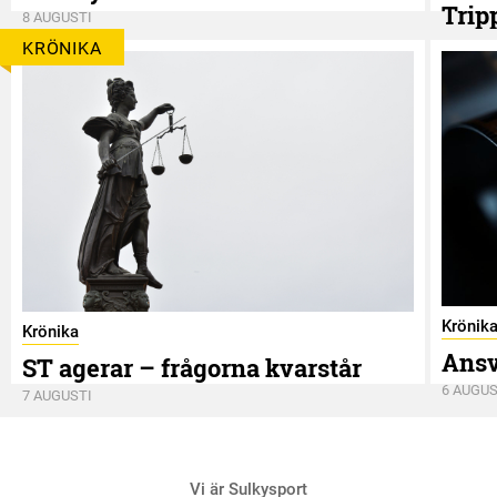
Trip
8 AUGUSTI
8 AUGUS
KRÖNIKA
Krönik
Krönika
Ansv
ST agerar – frågorna kvarstår
6 AUGUS
7 AUGUSTI
Vi är Sulkysport