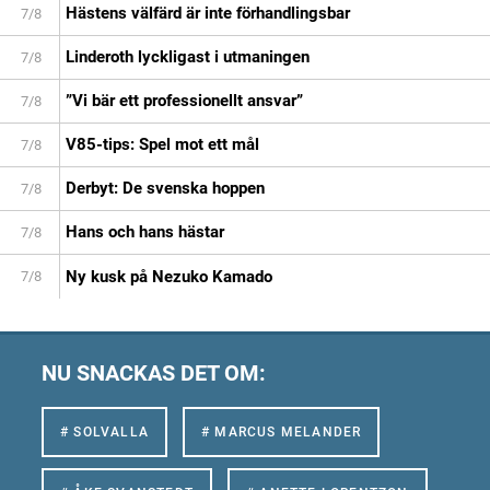
Hästens välfärd är inte förhandlingsbar
7/8
Linderoth lyckligast i utmaningen
7/8
”Vi bär ett professionellt ansvar”
7/8
V85-tips: Spel mot ett mål
7/8
Derbyt: De svenska hoppen
7/8
Hans och hans hästar
7/8
Ny kusk på Nezuko Kamado
7/8
NU SNACKAS DET OM:
# SOLVALLA
# MARCUS MELANDER