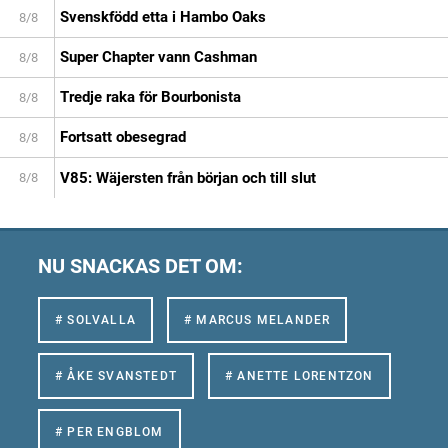
Svenskfödd etta i Hambo Oaks
8/8
Super Chapter vann Cashman
8/8
Tredje raka för Bourbonista
8/8
Fortsatt obesegrad
8/8
V85: Wäjersten från början och till slut
8/8
NU SNACKAS DET OM:
# SOLVALLA
# MARCUS MELANDER
# ÅKE SVANSTEDT
# ANETTE LORENTZON
# PER ENGBLOM