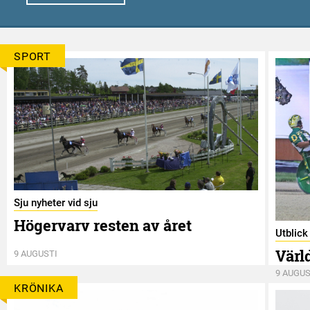
SPORT
Sju nyheter vid sju
Högervarv resten av året
Utblic
Värl
9 AUGUSTI
9 AUGUS
KRÖNIKA