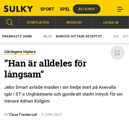
SPORT
SPEL
BLI KUND!
STARTLISTOR
RESULTAT
LOGGA IN
BBASTE VANN
06:31
MARCUS HITTADE RECEPTET
8/8
APEX ET
Gårdagens höjdare
”Han är alldeles för
långsam”
Jebo Smart avlade maiden i sin tredje start på Axevalla
igår i ST:s Unghästserie och gjorde ett starkt intryck för sin
tränare Adrian Kolgjini.
AV
Claes Freidenvall
6 JUNI 2022