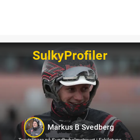
SulkyProfiler
Kevin Oscarsson
Travtränare på Axevalla