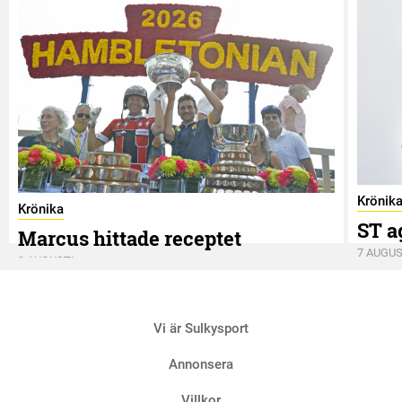
Krönik
Krönika
ST a
Marcus hittade receptet
7 AUGUS
9 AUGUSTI
Vi är Sulkysport
Annonsera
Villkor