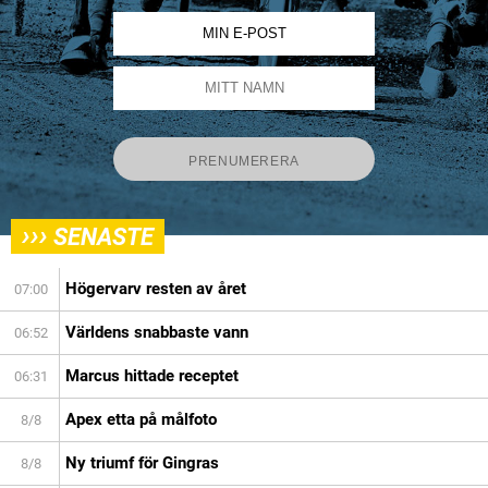
›››
SENASTE
Högervarv resten av året
07:00
Världens snabbaste vann
06:52
Marcus hittade receptet
06:31
Apex etta på målfoto
8/8
Ny triumf för Gingras
8/8