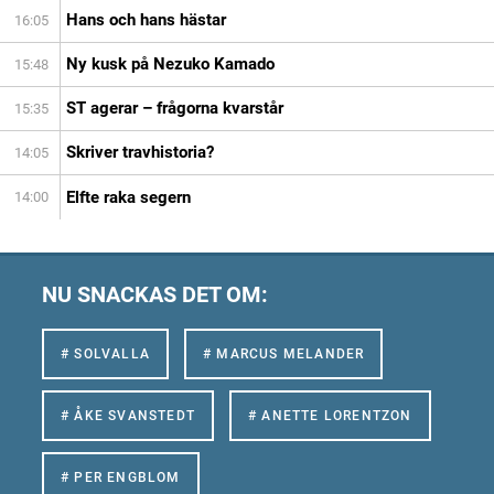
Hans och hans hästar
16:05
Ny kusk på Nezuko Kamado
15:48
ST agerar – frågorna kvarstår
15:35
Skriver travhistoria?
14:05
Elfte raka segern
14:00
NU SNACKAS DET OM:
# SOLVALLA
# MARCUS MELANDER
# ÅKE SVANSTEDT
# ANETTE LORENTZON
# PER ENGBLOM