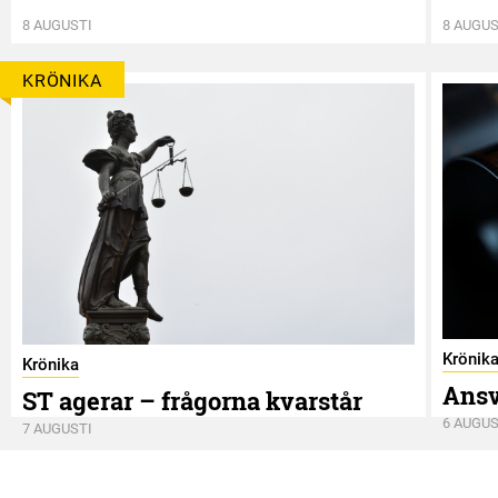
8 AUGUSTI
8 AUGUS
KRÖNIKA
Krönik
Krönika
Ansv
ST agerar – frågorna kvarstår
6 AUGUS
7 AUGUSTI