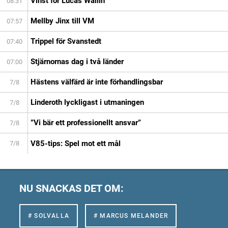
Vinst för Lucas Wallin
08:31
Mellby Jinx till VM
07:57
Trippel för Svanstedt
07:40
Stjärnornas dag i två länder
07:00
Hästens välfärd är inte förhandlingsbar
7/8
Linderoth lyckligast i utmaningen
7/8
”Vi bär ett professionellt ansvar”
7/8
V85-tips: Spel mot ett mål
7/8
NU SNACKAS DET OM:
# SOLVALLA
# MARCUS MELANDER