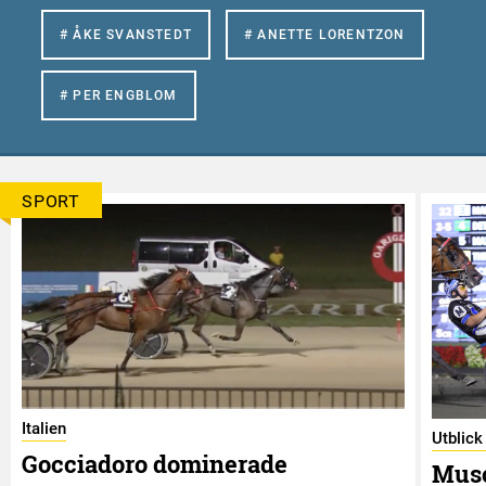
# ÅKE SVANSTEDT
# ANETTE LORENTZON
# PER ENGBLOM
SPORT
Italien
Utblick
Gocciadoro dominerade
Musc