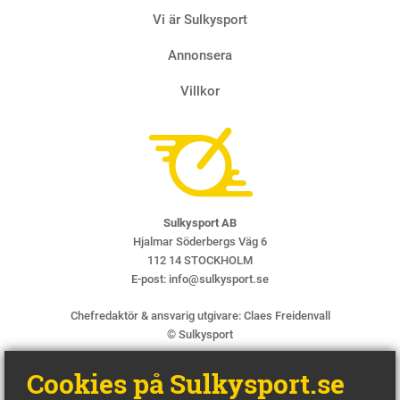
Vi är Sulkysport
Annonsera
Villkor
Sulkysport AB
Hjalmar Söderbergs Väg 6
112 14 STOCKHOLM
E-post:
info@sulkysport.se
Chefredaktör & ansvarig utgivare:
Claes Freidenvall
© Sulkysport
Cookies på Sulkysport.se