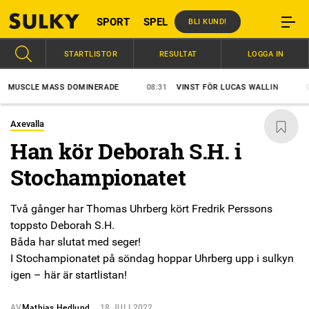
SPORT
SPEL
BLI KUND!
STARTLISTOR
RESULTAT
LOGGA IN
USCLE MASS DOMINERADE
08:31
VINST FÖR LUCAS WALLIN
07:5
Axevalla
Han kör Deborah S.H. i
Stochampionatet
Två gånger har Thomas Uhrberg kört Fredrik Perssons
toppsto Deborah S.H.
Båda har slutat med seger!
I Stochampionatet på söndag hoppar Uhrberg upp i sulkyn
igen – här är startlistan!
AV
Mathias Hedlund
18 JULI 2022