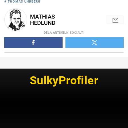
# THOMAS UHRBERG
MATHIAS
HEDLUND
DELA
ARTIKELN SOCIALT
:
SulkyProfiler