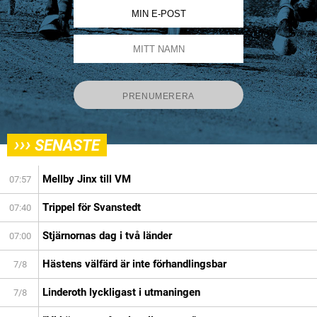
›››
SENASTE
Mellby Jinx till VM
07:57
Trippel för Svanstedt
07:40
Stjärnornas dag i två länder
07:00
Hästens välfärd är inte förhandlingsbar
7/8
Linderoth lyckligast i utmaningen
7/8