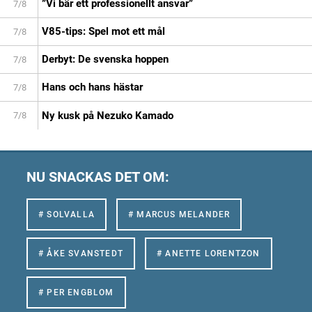
”Vi bär ett professionellt ansvar”
7/8
V85-tips: Spel mot ett mål
7/8
Derbyt: De svenska hoppen
7/8
Hans och hans hästar
7/8
Ny kusk på Nezuko Kamado
7/8
NU SNACKAS DET OM:
# SOLVALLA
# MARCUS MELANDER
# ÅKE SVANSTEDT
# ANETTE LORENTZON
# PER ENGBLOM