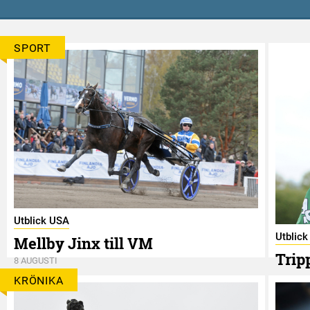
SPORT
Utblick USA
Utblic
Mellby Jinx till VM
Trip
8 AUGUSTI
8 AUGUS
KRÖNIKA