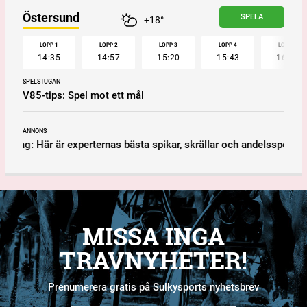
Östersund
SPELA
+18°
LOPP 1
LOPP 2
LOPP 3
LOPP 4
LOPP 5
14:35
14:57
15:20
15:43
16:10
SPELSTUGAN
V85-tips: Spel mot ett mål
ANNONS
ördag: Här är experternas bästa spikar, skrällar och andelsspel!
V
MISSA INGA
TRAVNYHETER!
Prenumerera gratis på Sulkysports nyhetsbrev