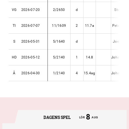
VG
2026-07-20
2/2650
d
Stefan P
TI
2026-07-07
11/1609
2
11.7a
Peter Unte
S
2026-05-31
5/1640
d
Joey Kra
HD
2026-05-12
5/2140
1
14.8
Johan Unte
Å
2026-04-30
1/2140
4
15.4ag
Johan Unte
8
DAGENS SPEL
LÖR
AUG