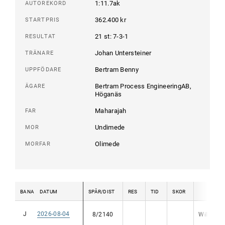
1:11.7ak
AUTOREKORD
362.400 kr
STARTPRIS
21 st: 7-3-1
RESULTAT
Johan Untersteiner
TRÄNARE
Bertram Benny
UPPFÖDARE
Bertram Process EngineeringAB,
ÄGARE
Höganäs
Maharajah
FAR
Undimede
MOR
Olimede
MORFAR
BANA
DATUM
SPÅR/DIST
RES
TID
SKOR
KUS
J
2026-08-04
8/2140
Wilma Ka