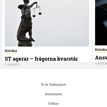
Krönik
Krönika
Ansv
ST agerar – frågorna kvarstår
6 AUGUS
7 AUGUSTI
Vi är Sulkysport
Annonsera
Villkor