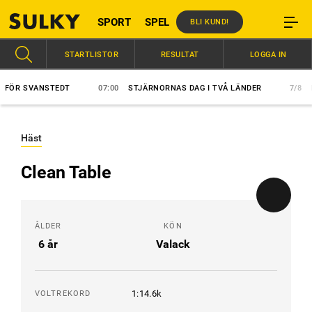
SPORT
SPEL
BLI KUND!
STARTLISTOR
RESULTAT
LOGGA IN
ÖR SVANSTEDT
07:00
STJÄRNORNAS DAG I TVÅ LÄNDER
7/8
HÄS
Häst
Clean Table
ÅLDER
KÖN
6 år
Valack
1:14.6k
VOLTREKORD