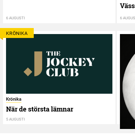
Väss
6 AUGUSTI
6 AUGUS
KRÖNIKA
Krönika
När de största lämnar
5 AUGUSTI