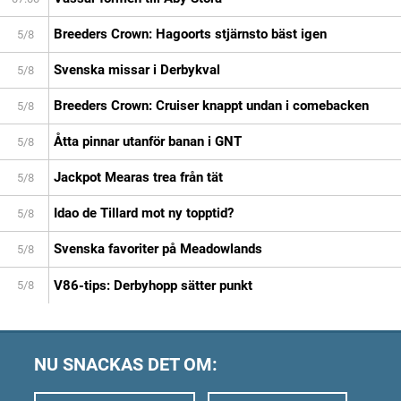
Breeders Crown: Hagoorts stjärnsto bäst igen
5/8
Svenska missar i Derbykval
5/8
Breeders Crown: Cruiser knappt undan i comebacken
5/8
Åtta pinnar utanför banan i GNT
5/8
Jackpot Mearas trea från tät
5/8
Idao de Tillard mot ny topptid?
5/8
Svenska favoriter på Meadowlands
5/8
V86-tips: Derbyhopp sätter punkt
5/8
NU SNACKAS DET OM: