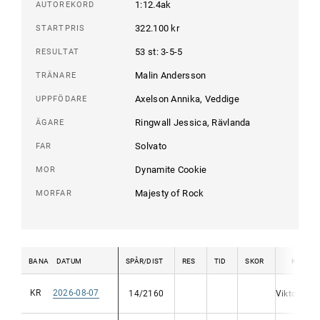
1:12.4ak
AUTOREKORD
322.100 kr
STARTPRIS
53 st: 3-5-5
RESULTAT
Malin Andersson
TRÄNARE
Axelson Annika, Veddige
UPPFÖDARE
Ringwall Jessica, Rävlanda
ÄGARE
Solvato
FAR
Dynamite Cookie
MOR
Majesty of Rock
MORFAR
BANA
DATUM
SPÅR/DIST
RES
TID
SKOR
KUSK
KR
2026-08-07
14/2160
Viktor Bro