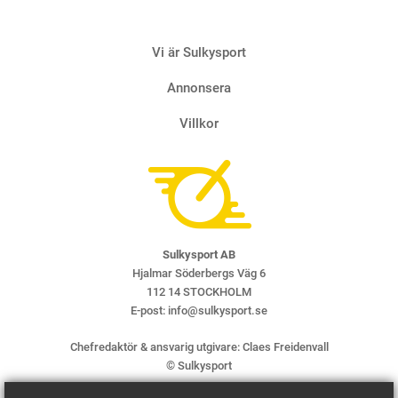
Krönik
Vi är Sulkysport
Två 
4 AUGUS
Annonsera
Villkor
Sulkysport AB
Hjalmar Söderbergs Väg 6
112 14 STOCKHOLM
E-post:
info@sulkysport.se
Chefredaktör & ansvarig utgivare:
Claes Freidenvall
© Sulkysport