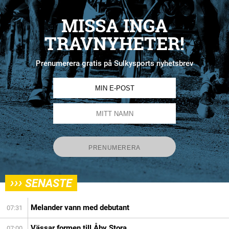
MISSA INGA
TRAVNYHETER!
Prenumerera gratis på Sulkysports nyhetsbrev
›››
SENASTE
Melander vann med debutant
07:31
Vässar formen till Åby Stora
07:00