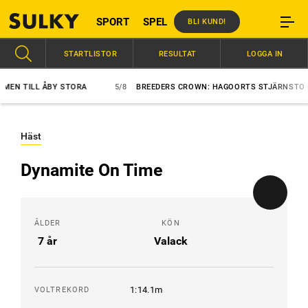
SPORT
SPEL
BLI KUND!
STARTLISTOR
RESULTAT
LOGGA IN
 TILL ÅBY STORA
5/8
BREEDERS CROWN: HAGOORTS STJÄRNSTO BÄST
Häst
Dynamite On Time
ÅLDER
KÖN
7 år
Valack
1:14.1m
VOLTREKORD