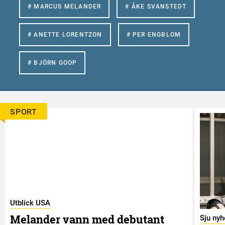
# MARCUS MELANDER
# ÅKE SVANSTEDT
# ANETTE LORENTZON
# PER ENGBLOM
# BJÖRN GOOP
SPORT
Utblick USA
Melander vann med debutant
Sju nyh