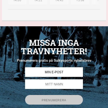
14:00
14:22
14:45
15:08
15:32
MISSA INGA
TRAVNYHETER!
Prenumerera gratis på Sulkysports nyhetsbrev