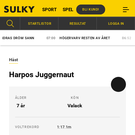
SPORT
SPEL
BLI KUND!
STARTLISTOR
RESULTAT
LOGGA IN
RAS DRÖM SANN
07:00
HÖGERVARV RESTEN AV ÅRET
06:52
VÄR
Häst
Harpos Juggernaut
ÅLDER
KÖN
7 år
Valack
1:17.1m
VOLTREKORD