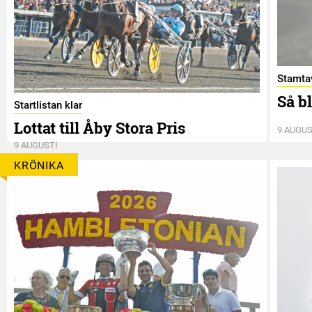
Stamtav
Så b
Startlistan klar
Lottat till Åby Stora Pris
9 AUGUS
9 AUGUSTI
KRÖNIKA