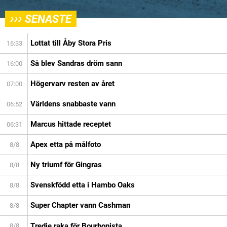
›››
SENASTE
Lottat till Åby Stora Pris
16:33
Så blev Sandras dröm sann
16:00
Högervarv resten av året
07:00
Världens snabbaste vann
06:52
Marcus hittade receptet
06:31
Apex etta på målfoto
8/8
Ny triumf för Gingras
8/8
Svenskfödd etta i Hambo Oaks
8/8
Super Chapter vann Cashman
8/8
Tredje raka för Bourbonista
8/8