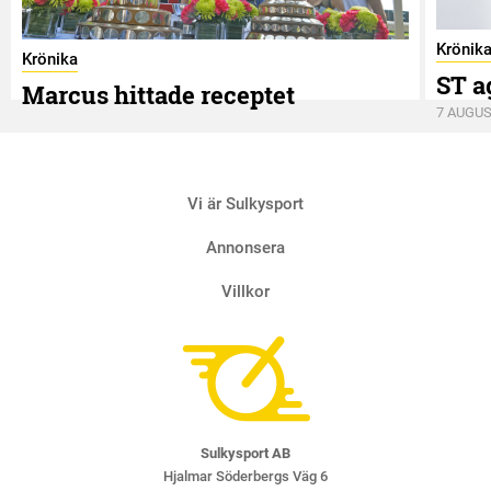
Krönik
Krönika
ST a
Marcus hittade receptet
7 AUGUS
9 AUGUSTI
Vi är Sulkysport
Annonsera
Villkor
Sulkysport AB
Hjalmar Söderbergs Väg 6