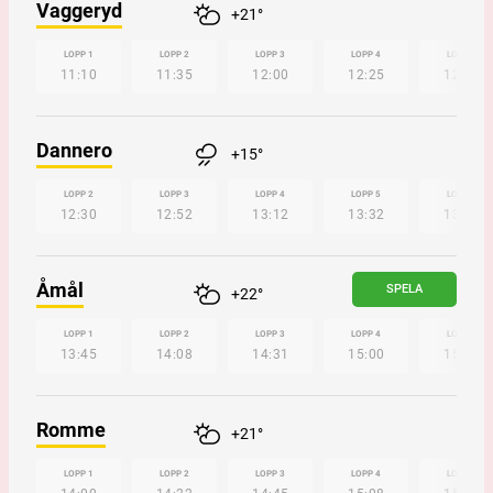
Vaggeryd
+21°
LOPP 1
LOPP 2
LOPP 3
LOPP 4
LOPP 5
11:10
11:35
12:00
12:25
12:50
Dannero
+15°
LOPP 2
LOPP 3
LOPP 4
LOPP 5
LOPP 6
12:30
12:52
13:12
13:32
13:52
Åmål
SPELA
+22°
LOPP 1
LOPP 2
LOPP 3
LOPP 4
LOPP 5
13:45
14:08
14:31
15:00
15:22
Romme
+21°
LOPP 1
LOPP 2
LOPP 3
LOPP 4
LOPP 5