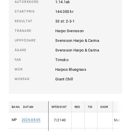
1:14.1ak
AUTOREKORD
144.300 kr
STARTPRIS
33 st: 2-3-1
RESULTAT
Harpo Svensson
TRÄNARE
Svensson Harpo & Carina
UPPFÖDARE
Svensson Harpo & Carina
ÄGARE
Timoko
FAR
Harpos Bluegrass
MOR
Giant Chill
MORFAR
BANA
DATUM
SPÅR/DIST
RES
TID
SKOR
KUSK
MP
2026-08-05
7/2140
Mats E Dj