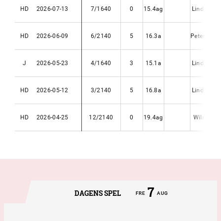
HD
2026-07-13
7/1640
0
15.4ag
Linda Alle
HD
2026-06-09
6/2140
5
16.3a
Peter Unte
J
2026-05-23
4/1640
3
15.1a
Linda Alle
HD
2026-05-12
3/2140
5
16.8a
Linda Alle
HD
2026-04-25
12/2140
0
19.4ag
Wilma Ka
7
DAGENS SPEL
FRE
AUG