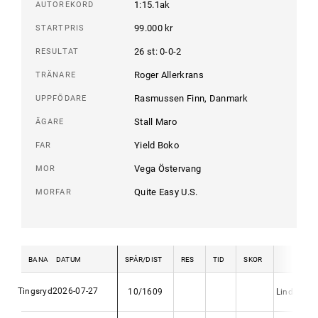
1:15.1ak
AUTOREKORD
99.000 kr
STARTPRIS
26 st: 0-0-2
RESULTAT
Roger Allerkrans
TRÄNARE
Rasmussen Finn, Danmark
UPPFÖDARE
Stall Maro
ÄGARE
Yield Boko
FAR
Vega Östervang
MOR
Quite Easy U.S.
MORFAR
BANA
DATUM
SPÅR/DIST
RES
TID
SKOR
KUSK
Tingsryd
2026-07-27
10/1609
Linda Alle