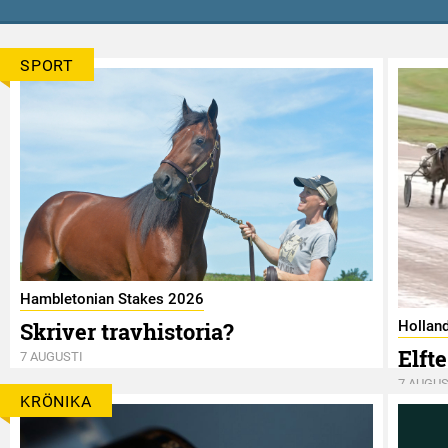
SPORT
Hambletonian Stakes 2026
Skriver travhistoria?
Hollan
Elft
7 AUGUSTI
7 AUGUS
KRÖNIKA