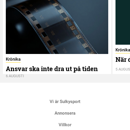
Krönik
När 
Krönika
Ansvar ska inte dra ut på tiden
5 AUGUS
6 AUGUSTI
Vi är Sulkysport
Annonsera
Villkor