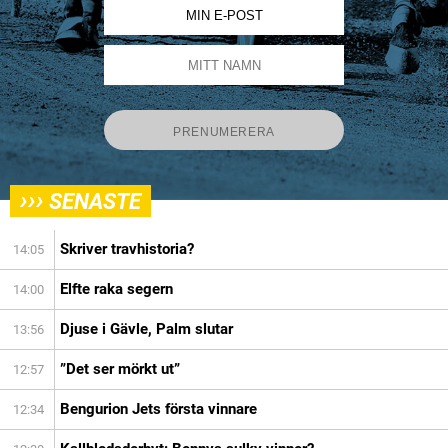
›››
SENASTE
Skriver travhistoria?
14:05
Elfte raka segern
14:00
Djuse i Gävle, Palm slutar
13:56
”Det ser mörkt ut”
12:57
Bengurion Jets första vinnare
12:34