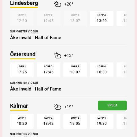
Lindesberg
+20°
LOPP 1
LOPP 2
LOPP 3
LOPP 4
LOPP 5
12:20
12:45
13:07
13:29
13:50
SJU NYHETER VID SJU
Åke invald i Hall of Fame
Östersund
+13°
LOPP 1
LOPP 2
LOPP 3
LOPP 4
LOPP 5
17:25
17:45
18:07
18:30
18:53
SJU NYHETER VID SJU
Åke invald i Hall of Fame
Kalmar
SPELA
+19°
LOPP 1
LOPP 2
LOPP 3
LOPP 4
LOPP 5
18:20
18:42
19:05
19:30
19:52
SJU NYHETER VID SJU