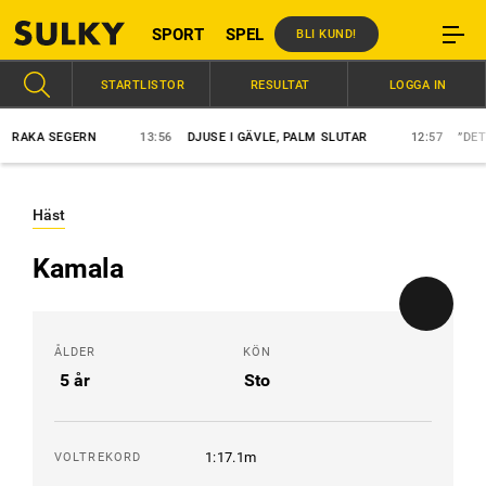
SPORT
SPEL
BLI KUND!
STARTLISTOR
RESULTAT
LOGGA IN
AKA SEGERN
13:56
DJUSE I GÄVLE, PALM SLUTAR
12:57
”DET SE
Häst
Kamala
ÅLDER
KÖN
5 år
Sto
1:17.1m
VOLTREKORD