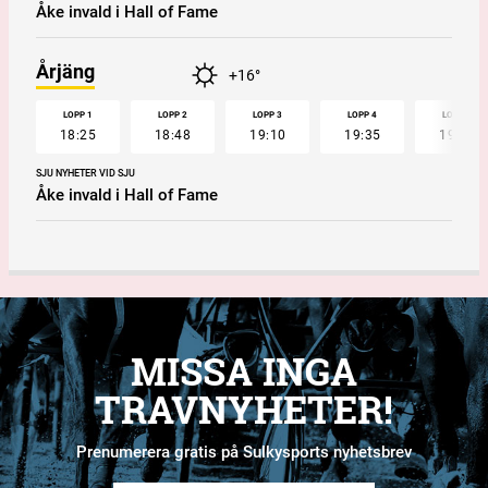
Åke invald i Hall of Fame
Årjäng
+16°
LOPP 1
LOPP 2
LOPP 3
LOPP 4
LOPP 5
18:25
18:48
19:10
19:35
19:57
SJU NYHETER VID SJU
Åke invald i Hall of Fame
MISSA INGA
TRAVNYHETER!
Prenumerera gratis på Sulkysports nyhetsbrev