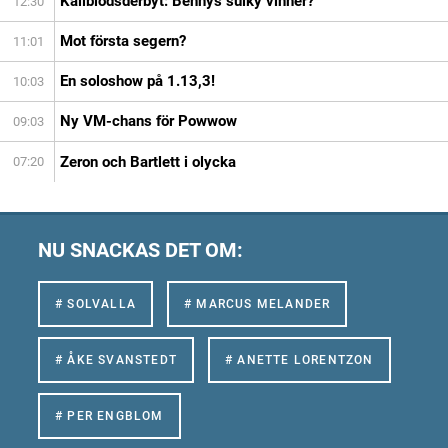
Kallblodsderbyt: Bennys sulky vinner?
12:30
Mot första segern?
11:01
En soloshow på 1.13,3!
10:03
Ny VM-chans för Powwow
09:03
Zeron och Bartlett i olycka
07:20
NU SNACKAS DET OM:
# SOLVALLA
# MARCUS MELANDER
# ÅKE SVANSTEDT
# ANETTE LORENTZON
# PER ENGBLOM