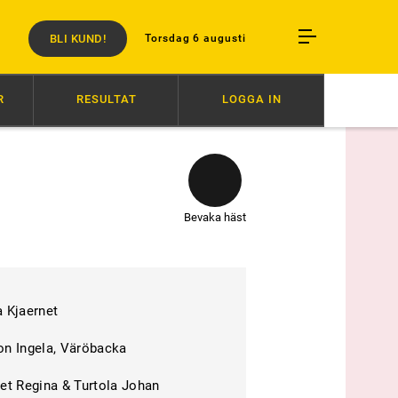
BLI KUND!
Torsdag 6 augusti
R
RESULTAT
LOGGA IN
BY STORA
10:00
HELAN GÅR HELA VÄGEN
09:30
ANSVAR SKA INT
Bevaka häst
 Kjaernet
on Ingela, Väröbacka
et Regina & Turtola Johan