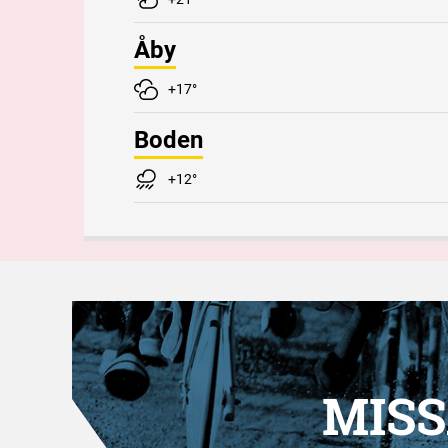
Åby
+17°
Boden
+12°
MISS