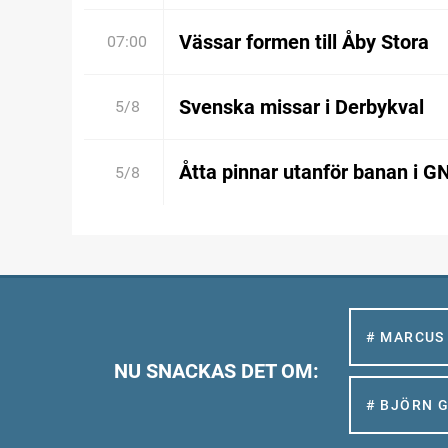
Vässar formen till Åby Stora
07:00
Svenska missar i Derbykval
5/8
Åtta pinnar utanför banan i G
5/8
# MARCUS
NU SNACKAS DET OM:
# BJÖRN 