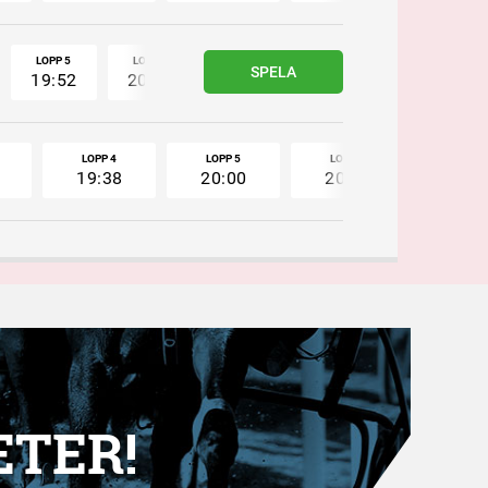
LOPP 5
LOPP 6
LOPP 7
LOPP 8
LOPP 9
SPELA
19:52
20:14
20:36
20:56
21:15
LOPP 4
LOPP 5
LOPP 6
LOPP 
19:38
20:00
20:22
20:4
ETER!