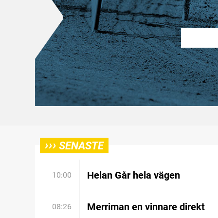
›››
SENASTE
Helan Går hela vägen
10:00
Merriman en vinnare direkt
08:26