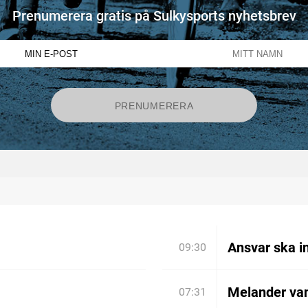
Prenumerera gratis på Sulkysports nyhetsbrev
Ansvar ska in
09:30
Melander va
07:31