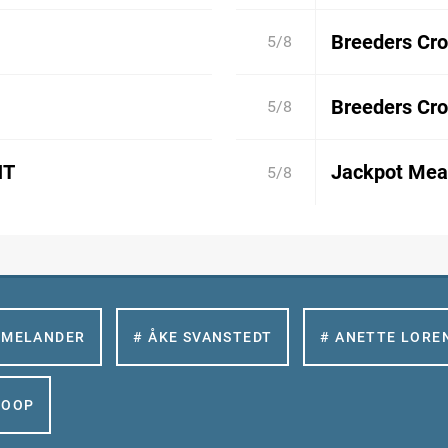
Breeders Cro
5/8
Breeders Cro
5/8
NT
Jackpot Mear
5/8
 MELANDER
# ÅKE SVANSTEDT
# ANETTE LORE
GOOP