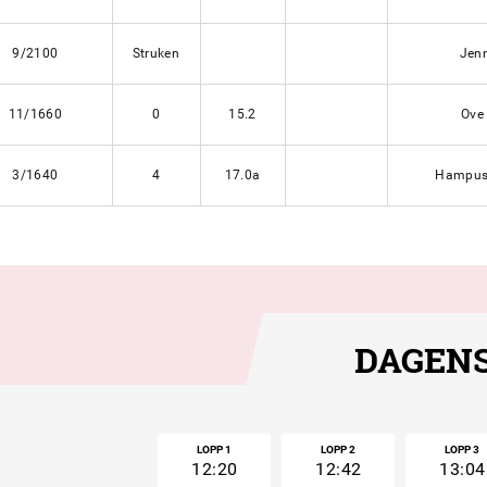
9/2100
Struken
Jenn
11/1660
0
15.2
Ove 
3/1640
4
17.0a
Hampus
DAGENS
LOPP 1
LOPP 2
LOPP 3
12:20
12:42
13:04