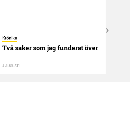
Krönika
Kröni
Två saker som jag funderat över
”NE
idé
4 AUGUSTI
13 JUL