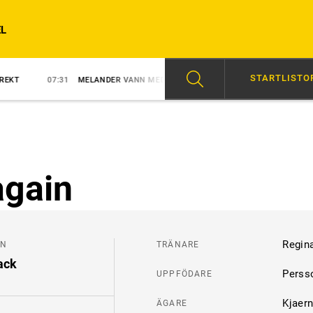
L
STARTLISTO
7:31
MELANDER VANN MED DEBUTANT
07:00
VÄSSAR FORMEN TILL Å
again
Regina
ÖN
TRÄNARE
ack
Perss
UPPFÖDARE
Kjaern
ÄGARE