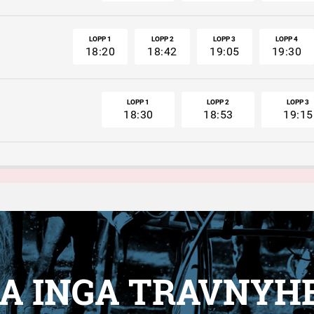
LOPP 1
LOPP 2
LOPP 3
LOPP 4
18:20
18:42
19:05
19:30
LOPP 1
LOPP 2
LOPP 3
18:30
18:53
19:15
A INGA TRAVNYH