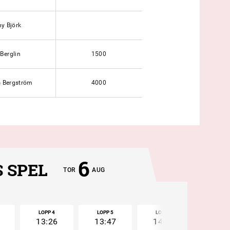
y Björk
Berglin
1500
 Bergström
4000
6
 SPEL
TOR
AUG
LOPP 4
LOPP 5
LOPP 6
LOPP 
13:26
13:47
14:07
14:2