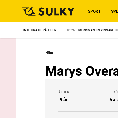
SPORT
SPE
 INTE DRA UT PÅ TIDEN
08:26
MERRIMAN EN VINNARE DIREKT
0
Häst
Marys Over
ÅLDER
K
9 år
Val