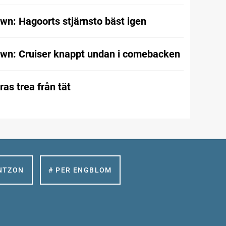
wn: Hagoorts stjärnsto bäst igen
wn: Cruiser knappt undan i comebacken
as trea från tät
NTZON
# PER ENGBLOM