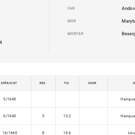
Andov
FAR
Maryb
MOR
r
Besei
MORFAR
4
SPÅR/DIST
RES
TID
SKOR
K
5/1640
Hampus
6/1640
5
15.2
Hampus
14/1660
8
16.6
Lin