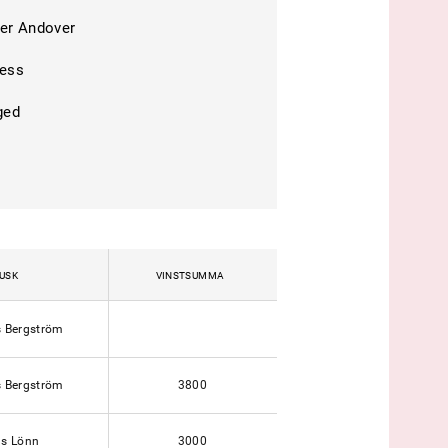
er Andover
ess
ged
USK
VINSTSUMMA
 Bergström
 Bergström
3800
us Lönn
3000