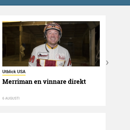
Utblick USA
Utbli
Merriman en vinnare direkt
Mel
6 AUGUSTI
6 AUGU