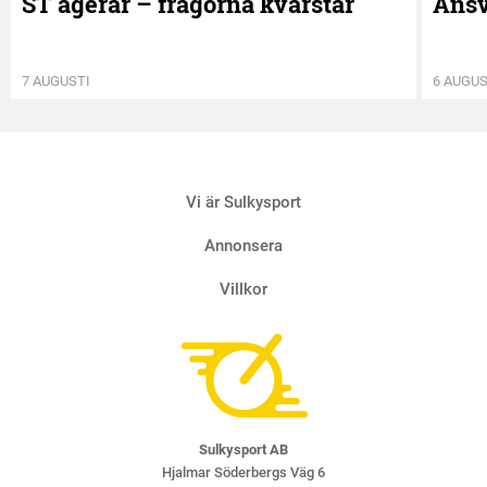
ST agerar – frågorna kvarstår
Ansv
7 AUGUSTI
6 AUGUS
Vi är Sulkysport
Annonsera
Villkor
Sulkysport AB
Hjalmar Söderbergs Väg 6