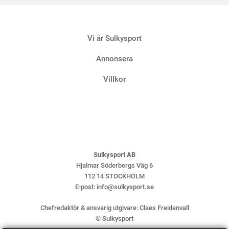
Vi är Sulkysport
Annonsera
Villkor
Sulkysport AB
Hjalmar Söderbergs Väg 6
112 14 STOCKHOLM
E-post:
info@sulkysport.se
Chefredaktör & ansvarig utgivare:
Claes Freidenvall
© Sulkysport