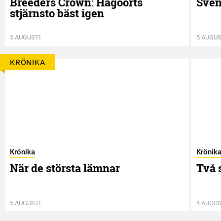
Breeders Crown: Hagoorts
Sven
stjärnsto bäst igen
5 AUGUSTI
5 AUGUS
KRÖNIKA
Krönika
Krönik
När de största lämnar
Två 
5 AUGUSTI
4 AUGUS