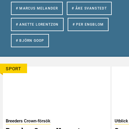
# MARCUS MELANDER
# ÅKE SVANSTEDT
# ANETTE LORENTZON
# PER ENGBLOM
# BJÖRN GOOP
SPORT
Breeders Crown-försök
Utblick