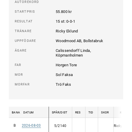
AUTOREKORD
55.800 kr
STARTPRIS
15 st: 0-0-1
RESULTAT
Ricky Eklund
TRÄNARE
Woodmood AB, Bollstabruk
UPPFÖDARE
Calissendorff Linda,
ÄGARE
Köpmanholmen
Horgen Tore
FAR
Sol Faksa
MOR
Trö Faks
MORFAR
BANA
DATUM
SPÅR/DIST
RES
TID
SKOR
KUSK
B
2026-08-03
5/2140
Ricky Eklu