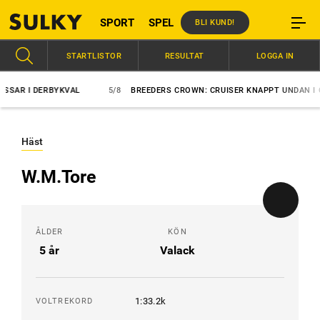
SPORT
SPEL
BLI KUND!
STARTLISTOR
RESULTAT
LOGGA IN
AR I DERBYKVAL
5/8
BREEDERS CROWN: CRUISER KNAPPT UNDAN I C
Häst
W.M.Tore
ÅLDER
KÖN
5 år
Valack
1:33.2k
VOLTREKORD