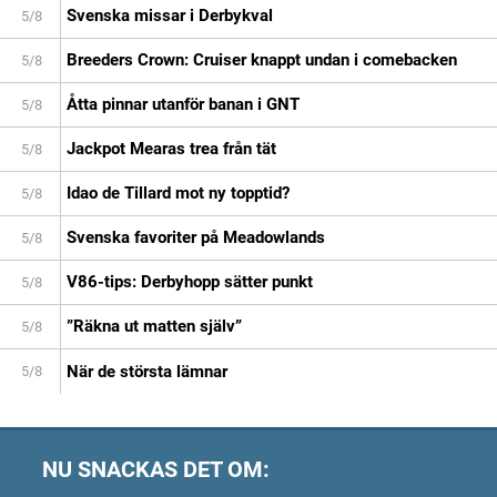
Svenska missar i Derbykval
5/8
Breeders Crown: Cruiser knappt undan i comebacken
5/8
Åtta pinnar utanför banan i GNT
5/8
Jackpot Mearas trea från tät
5/8
Idao de Tillard mot ny topptid?
5/8
Svenska favoriter på Meadowlands
5/8
V86-tips: Derbyhopp sätter punkt
5/8
”Räkna ut matten själv”
5/8
När de största lämnar
5/8
NU SNACKAS DET OM: