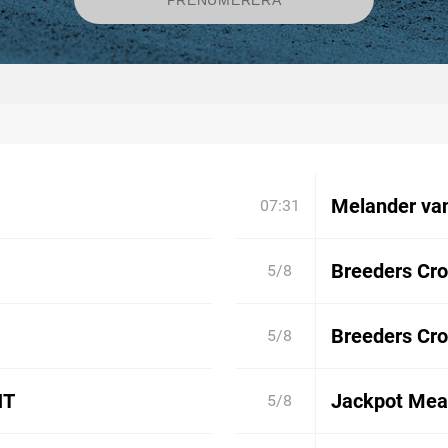
Melander va
07:31
Breeders Cro
5/8
Breeders Cro
5/8
NT
Jackpot Mear
5/8