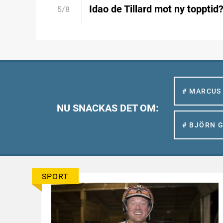
Idao de Tillard mot ny topptid
5/8
# MARCUS
NU SNACKAS DET OM:
# BJÖRN 
SPORT