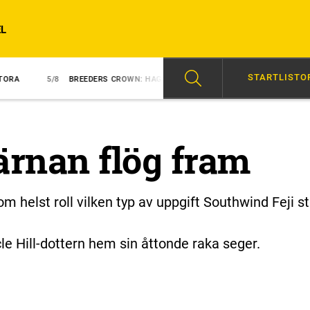
L
STARTLISTO
BREEDERS CROWN: HAGOORTS STJÄRNSTO BÄST IGEN
5/8
SVENSKA 
rnan flög fram
m helst roll vilken typ av uppgift Southwind Feji st
e Hill-dottern hem sin åttonde raka seger.