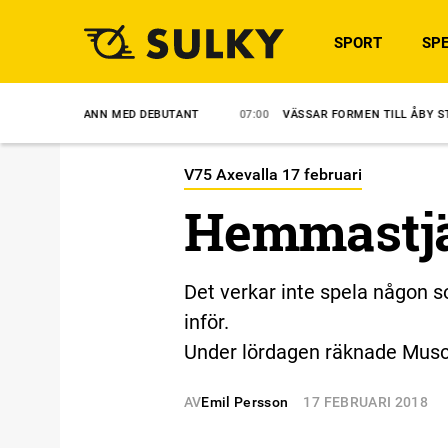
SPORT
SPE
ANN MED DEBUTANT
07:00
VÄSSAR FORMEN TILL ÅBY STORA
5/8
V75 Axevalla 17 februari
Hemmastjä
Det verkar inte spela någon so
inför.
Under lördagen räknade Muscl
AV
Emil Persson
17 FEBRUARI 2018