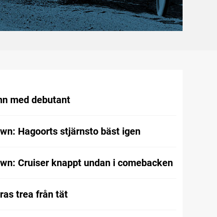
nn med debutant
wn: Hagoorts stjärnsto bäst igen
wn: Cruiser knappt undan i comebacken
as trea från tät