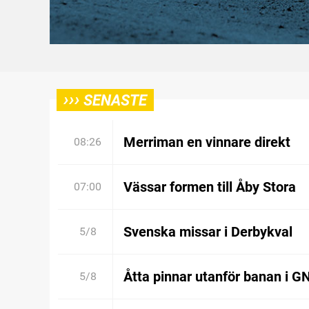
›››
SENASTE
Merriman en vinnare direkt
08:26
Vässar formen till Åby Stora
07:00
Svenska missar i Derbykval
5/8
Åtta pinnar utanför banan i G
5/8