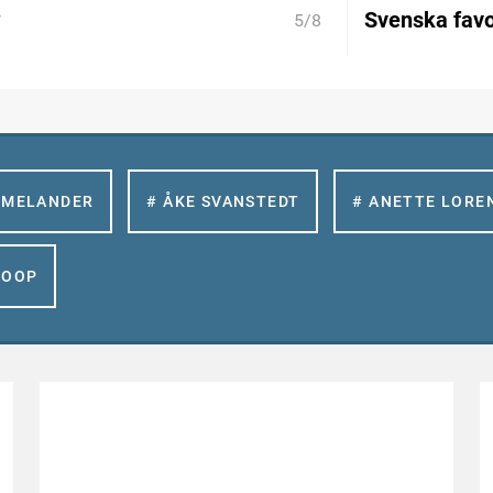
?
Svenska fav
5/8
 MELANDER
# ÅKE SVANSTEDT
# ANETTE LORE
GOOP