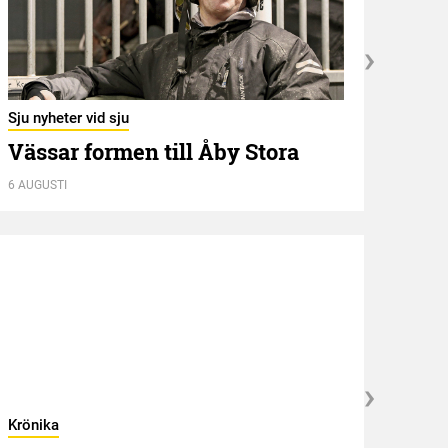
Breed
Bre
Sju nyheter vid sju
stj
Vässar formen till Åby Stora
6 AUGUSTI
5 AUGU
Krönika
Kröni