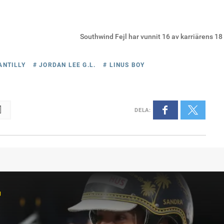
Southwind Fejl har vunnit 16 av karriärens 18
ANTILLY
# JORDAN LEE G.L.
# LINUS BOY
DELA
:
r