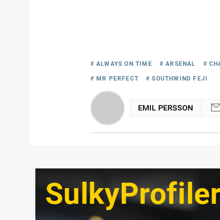
# ALWAYS ON TIME
# ARSENAL
# CH
# MR PERFECT
# SOUTHWIND FEJI
EMIL PERSSON
SulkyProfile