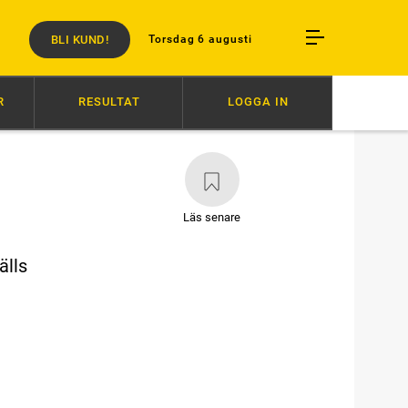
BLI KUND!
Torsdag 6 augusti
R
RESULTAT
LOGGA IN
MISSAR I DERBYKVAL
08:26
MERRIMAN EN VINNARE DIREKT
07:3
Läs senare
älls