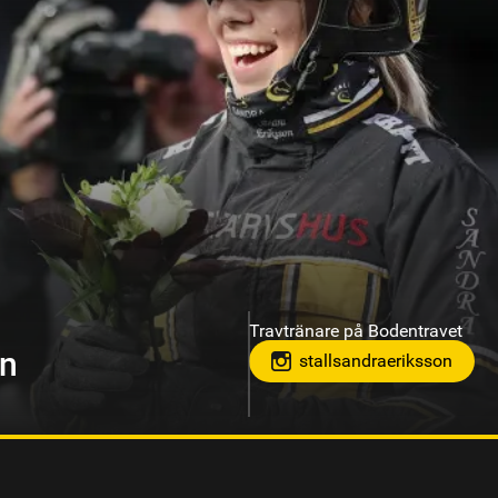
Travtränare på Gävletravet
om