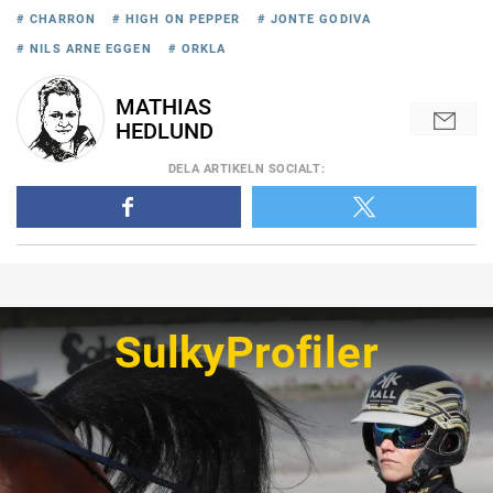
# CHARRON
# HIGH ON PEPPER
# JONTE GODIVA
# NILS ARNE EGGEN
# ORKLA
MATHIAS
HEDLUND
DELA
ARTIKELN SOCIALT
:
SulkyProfiler