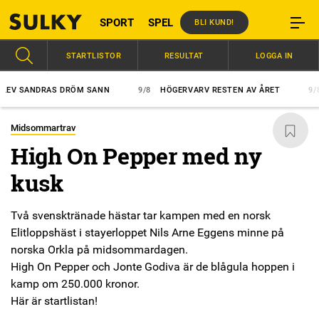
SPORT
SPEL
BLI KUND!
STARTLISTOR
RESULTAT
LOGGA IN
 SANDRAS DRÖM SANN
9/8
HÖGERVARV RESTEN AV ÅRET
9/8
V
Midsommartrav
High On Pepper med ny
kusk
Två svensktränade hästar tar kampen med en norsk
Elitloppshäst i stayerloppet Nils Arne Eggens minne på
norska Orkla på midsommardagen.
High On Pepper och Jonte Godiva är de blågula hoppen i
kamp om 250.000 kronor.
Här är startlistan!