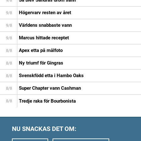
9/8
Högervarv resten av året
9/8
Världens snabbaste vann
9/8
Marcus hittade receptet
9/8
Apex etta på målfoto
8/8
Ny triumf för Gingras
8/8
Svenskfödd etta i Hambo Oaks
8/8
Super Chapter vann Cashman
8/8
Tredje raka för Bourbonista
8/8
NU SNACKAS DET OM: