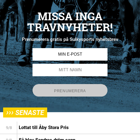
MISSA INGA
TRAVNYHETER!
Prenumerera gratis på Sulkysports nyhetsbrev
›››
SENASTE
Lottat till Åby Stora Pris
9/8
Så blev Sandras dröm sann