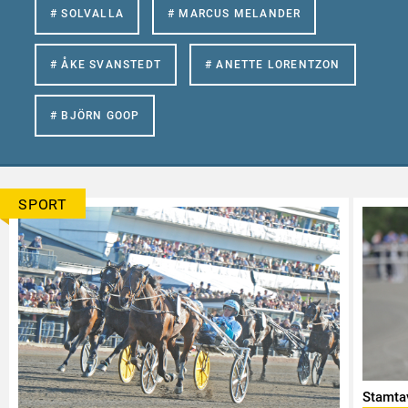
# SOLVALLA
# MARCUS MELANDER
# ÅKE SVANSTEDT
# ANETTE LORENTZON
# BJÖRN GOOP
SPORT
Stamtav