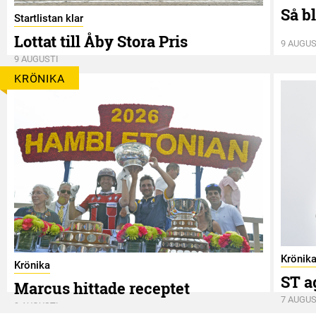
Så b
Startlistan klar
Lottat till Åby Stora Pris
9 AUGUS
9 AUGUSTI
KRÖNIKA
Krönik
Krönika
ST a
Marcus hittade receptet
7 AUGUS
9 AUGUSTI