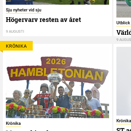
Sju nyheter vid sju
Högervarv resten av året
Utblic
Värl
9 AUGUSTI
9 AUGUS
KRÖNIKA
Krönik
Krönika
ST a