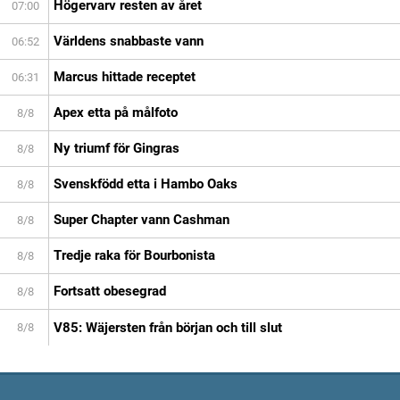
Högervarv resten av året
07:00
Världens snabbaste vann
06:52
Marcus hittade receptet
06:31
Apex etta på målfoto
8/8
Ny triumf för Gingras
8/8
Svenskfödd etta i Hambo Oaks
8/8
Super Chapter vann Cashman
8/8
Tredje raka för Bourbonista
8/8
Fortsatt obesegrad
8/8
V85: Wäjersten från början och till slut
8/8