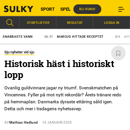
SPORT
SPEL
BLI KUND!
STARTLISTOR
RESULTAT
LOGGA IN
ABBASTE VANN
06:31
MARCUS HITTADE RECEPTET
8/8
APEX ET
Sju nyheter vid sju
Historisk häst i historiskt
lopp
Ovanlig guldvinnare jagar ny triumf. Svenskmatchen på
Vincennes. Fyller på mot nytt rekordår? Årets tränare redo
på hemmaplan. Danmarks dyraste ettåring såld igen.
Detta och mer i tisdagens nyhetssvep.
AV
Mathias Hedlund
14 JANUARI 2025