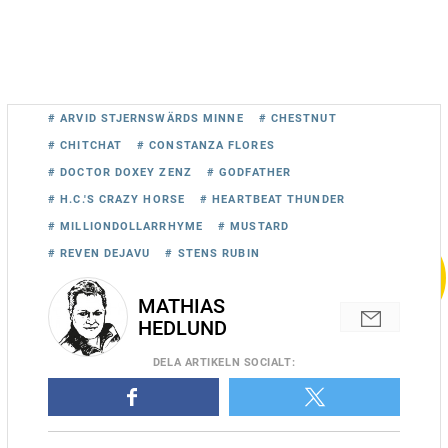
# ARVID STJERNSWÄRDS MINNE
# CHESTNUT
# CHITCHAT
# CONSTANZA FLORES
# DOCTOR DOXEY ZENZ
# GODFATHER
# H.C.'S CRAZY HORSE
# HEARTBEAT THUNDER
# MILLIONDOLLARRHYME
# MUSTARD
# REVEN DEJAVU
# STENS RUBIN
MATHIAS
HEDLUND
Johan Untersteiners Stens Rubin plockade ned Önas Prince i
gulddivisionen i Halmstad och blev den femte fyraåringen att
DELA
ARTIKELN SOCIALT
:
vinna gulddivisionen på drygt 50 år. Foto Lars B Persson