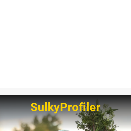
SulkyProfiler