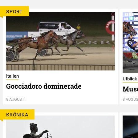
SPORT
Italien
Utblick
Gocciadoro dominerade
Musc
8 AUGUSTI
8 AUGUS
KRÖNIKA