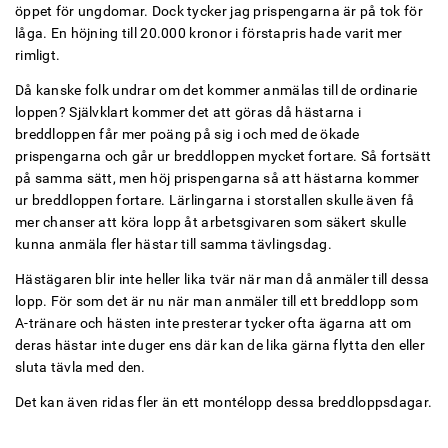
öppet för ungdomar. Dock tycker jag prispengarna är på tok för
låga. En höjning till 20.000 kronor i förstapris hade varit mer
rimligt.
Då kanske folk undrar om det kommer anmälas till de ordinarie
loppen? Självklart kommer det att göras då hästarna i
breddloppen får mer poäng på sig i och med de ökade
prispengarna och går ur breddloppen mycket fortare. Så fortsätt
på samma sätt, men höj prispengarna så att hästarna kommer
ur breddloppen fortare. Lärlingarna i storstallen skulle även få
mer chanser att köra lopp åt arbetsgivaren som säkert skulle
kunna anmäla fler hästar till samma tävlingsdag.
Hästägaren blir inte heller lika tvär när man då anmäler till dessa
lopp. För som det är nu när man anmäler till ett breddlopp som
A-tränare och hästen inte presterar tycker ofta ägarna att om
deras hästar inte duger ens där kan de lika gärna flytta den eller
sluta tävla med den.
Det kan även ridas fler än ett montélopp dessa breddloppsdagar.