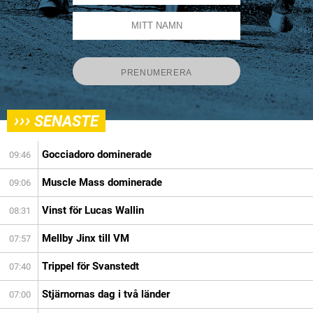
›››
SENASTE
Gocciadoro dominerade
09:46
Muscle Mass dominerade
09:06
Vinst för Lucas Wallin
08:31
Mellby Jinx till VM
07:57
Trippel för Svanstedt
07:40
Stjärnornas dag i två länder
07:00