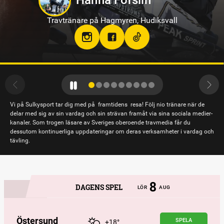
Jennifer Persson
Travtränare på Solvalla
teamjpab
Vi på Sulkysport tar dig med på framtidens resa! Följ nio tränare när de
delar med sig av sin vardag och sin strävan framåt via sina sociala medier-
kanaler. Som trogen läsare av Sveriges oberoende travmedia får du
dessutom kontinuerliga uppdateringar om deras verksamheter i vardag och
tävling.
8
DAGENS SPEL
LÖR
AUG
Östersund
SPELA
+18°