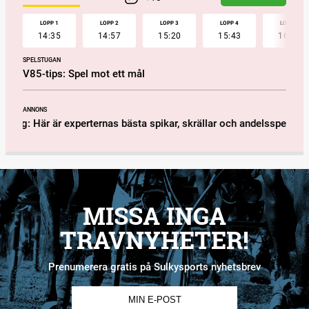
LOPP 1
LOPP 2
LOPP 3
LOPP 4
LOPP 5
14:35
14:57
15:20
15:43
16:10
SPELSTUGAN
V85-tips: Spel mot ett mål
ANNONS
dag: Här är experternas bästa spikar, skrällar och andelsspel!
V85
MISSA INGA
TRAVNYHETER!
Prenumerera gratis på Sulkysports nyhetsbrev