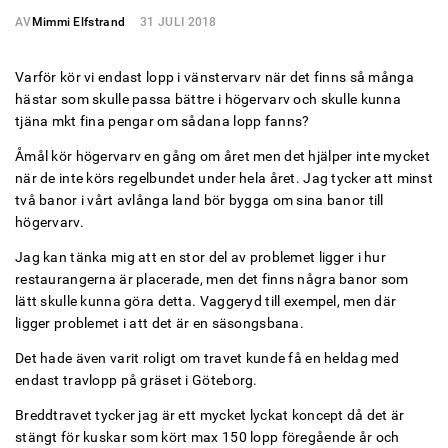
AV
Mimmi Elfstrand
31 JULI 2018
Varför kör vi endast lopp i vänstervarv när det finns så många
hästar som skulle passa bättre i högervarv och skulle kunna
tjäna mkt fina pengar om sådana lopp fanns?
Åmål kör högervarv en gång om året men det hjälper inte mycket
när de inte körs regelbundet under hela året. Jag tycker att minst
två banor i vårt avlånga land bör bygga om sina banor till
högervarv.
Jag kan tänka mig att en stor del av problemet ligger i hur
restaurangerna är placerade, men det finns några banor som
lätt skulle kunna göra detta. Vaggeryd till exempel, men där
ligger problemet i att det är en säsongsbana.
Det hade även varit roligt om travet kunde få en heldag med
endast travlopp på gräset i Göteborg.
Breddtravet tycker jag är ett mycket lyckat koncept då det är
stängt för kuskar som kört max 150 lopp föregående år och