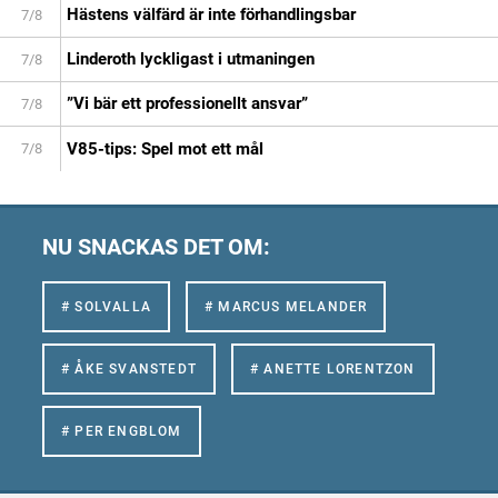
Hästens välfärd är inte förhandlingsbar
7/8
Linderoth lyckligast i utmaningen
7/8
”Vi bär ett professionellt ansvar”
7/8
V85-tips: Spel mot ett mål
7/8
NU SNACKAS DET OM:
# SOLVALLA
# MARCUS MELANDER
# ÅKE SVANSTEDT
# ANETTE LORENTZON
# PER ENGBLOM