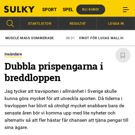
SPORT
SPEL
BLI KUND!
STARTLISTOR
RESULTAT
LOGGA IN
SCLE MASS DOMINERADE
08:31
VINST FÖR LUCAS WALLIN
07:57
Insändare
Dubbla prispengarna i
breddloppen
Jag tycker att travsporten i allmänhet i Sverige skulle
kunna göra mycket för att utveckla sporten. Då tiderna i
travloppen har blivit så otroligt mycket snabbare bara de
senaste åren bör vi komma upp med lite nyheter och
alternativ så att fler hästar får chansen att tjäna pengar till
sina ägare.