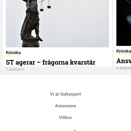
Krönik
Krönika
Ansv
ST agerar – frågorna kvarstår
6 AUGUS
7 AUGUSTI
Vi är Sulkysport
Annonsera
Villkor