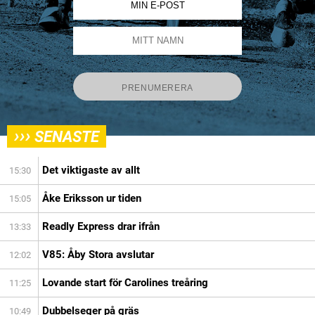
›››
SENASTE
Det viktigaste av allt
15:30
Åke Eriksson ur tiden
15:05
Readly Express drar ifrån
13:33
V85: Åby Stora avslutar
12:02
Lovande start för Carolines treåring
11:25
Dubbelseger på gräs
10:49