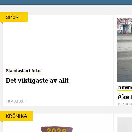
SPORT
Stamtavlan i fokus
Det viktigaste av allt
In mem
Åke 
10 AUGUSTI
10 AUGU
KRÖNIKA