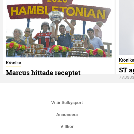
Krönik
Krönika
ST a
Marcus hittade receptet
7 AUGUS
9 AUGUSTI
Vi är Sulkysport
Annonsera
Villkor