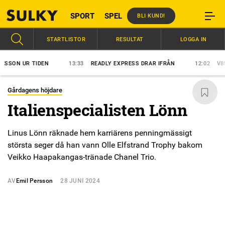
SPORT
SPEL
BLI KUND!
STARTLISTOR
RESULTAT
LOGGA IN
SON UR TIDEN
13:33
READLY EXPRESS DRAR IFRÅN
12:02
V85: 
Gårdagens höjdare
Italienspecialisten Lönn
Linus Lönn räknade hem karriärens penningmässigt
största seger då han vann Olle Elfstrand Trophy bakom
Veikko Haapakangas-tränade Chanel Trio.
AV
Emil Persson
28 JUNI 2024