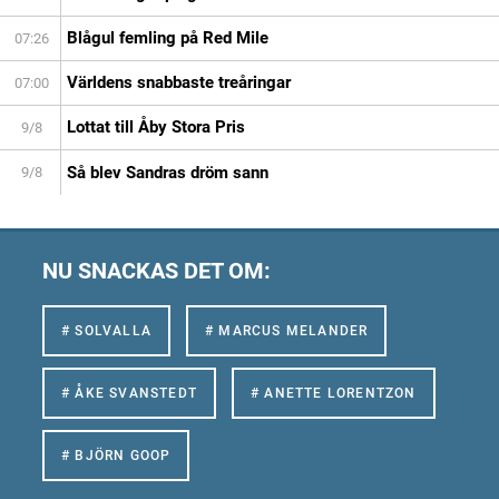
Blågul femling på Red Mile
07:26
Världens snabbaste treåringar
07:00
Lottat till Åby Stora Pris
9/8
Så blev Sandras dröm sann
9/8
NU SNACKAS DET OM:
# SOLVALLA
# MARCUS MELANDER
# ÅKE SVANSTEDT
# ANETTE LORENTZON
# BJÖRN GOOP