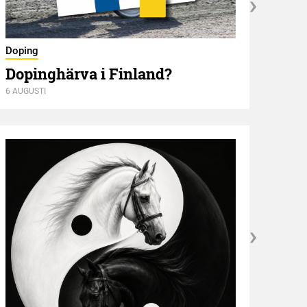
Nyför
Doping
Öve
Dopinghärva i Finland?
6 AUGUSTI
6 AUGU
Kröni
”NE