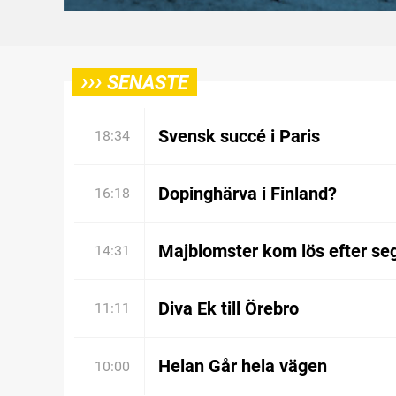
›››
SENASTE
Svensk succé i Paris
18:34
Dopinghärva i Finland?
16:18
Majblomster kom lös efter se
14:31
Diva Ek till Örebro
11:11
Helan Går hela vägen
10:00