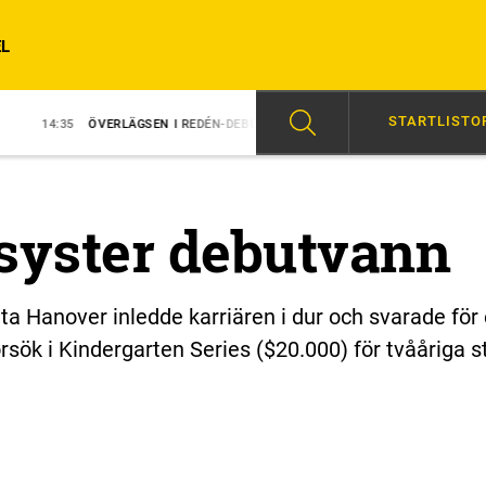
L
STARTLISTO
RLÄGSEN I REDÉN-DEBUT
14:31
MAJBLOMSTER KOM LÖS EFTER SEGER
syster debutvann
ta Hanover inledde karriären i dur och svarade för 
rsök i Kindergarten Series ($20.000) för tvååriga s