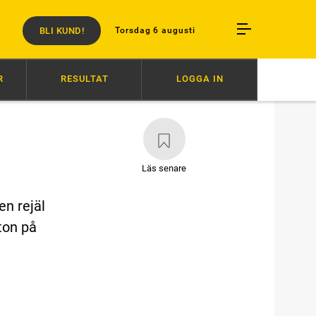
BLI KUND!
Torsdag 6 augusti
R
RESULTAT
LOGGA IN
N
18:34
SVENSK SUCCÉ I PARIS
16:27
AVSTÄNGD EFTER SLAG I
Läs senare
en rejäl
ton på