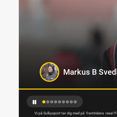
Jörgen Westh
Vi på Sulkysport tar dig med på framtidens resa! Fö