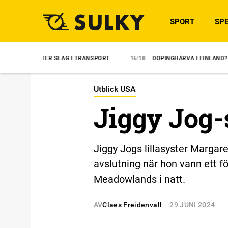
SPORT
SPE
 SLAG I TRANSPORT
16:18
DOPINGHÄRVA I FINLAND?
14:35
ÖVE
Utblick USA
Jiggy Jog-
Jiggy Jogs lillasyster Margare
avslutning när hon vann ett fö
Meadowlands i natt.
AV
Claes Freidenvall
29 JUNI 2024