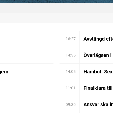
Avstängd efte
16:27
Överlägsen i
14:35
gern
Hambot: Sex 
14:05
Finalklara til
11:01
Ansvar ska in
09:30