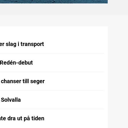
r slag i transport
 Redén-debut
chanser till seger
l Solvalla
te dra ut på tiden