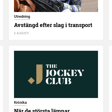
Utredning
Avstängd efter slag i transport
6 AUGUSTI
Krönika
När de största lämnar