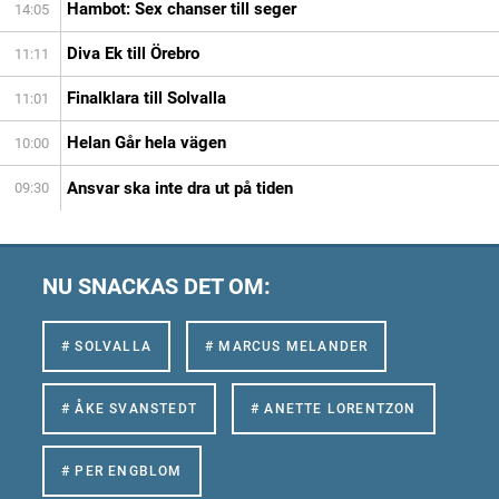
Hambot: Sex chanser till seger
14:05
Diva Ek till Örebro
11:11
Finalklara till Solvalla
11:01
Helan Går hela vägen
10:00
Ansvar ska inte dra ut på tiden
09:30
NU SNACKAS DET OM:
# SOLVALLA
# MARCUS MELANDER
# ÅKE SVANSTEDT
# ANETTE LORENTZON
# PER ENGBLOM