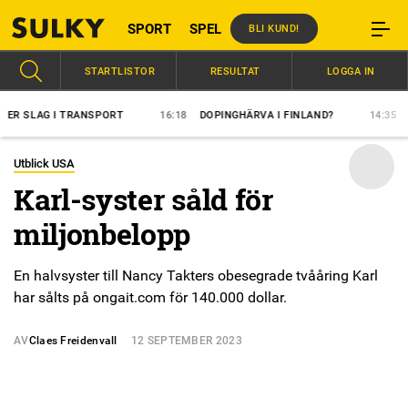
SPORT
SPEL
BLI KUND!
STARTLISTOR
RESULTAT
LOGGA IN
LAG I TRANSPORT
16:18
DOPINGHÄRVA I FINLAND?
14:35
ÖVERL
Utblick USA
Karl-syster såld för
miljonbelopp
En halvsyster till Nancy Takters obesegrade tvååring Karl
har sålts på ongait.com för 140.000 dollar.
AV
Claes Freidenvall
12 SEPTEMBER 2023