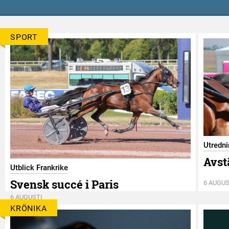
SPORT
Utredn
Avst
Utblick Frankrike
Svensk succé i Paris
6 AUGUS
6 AUGUSTI
KRÖNIKA