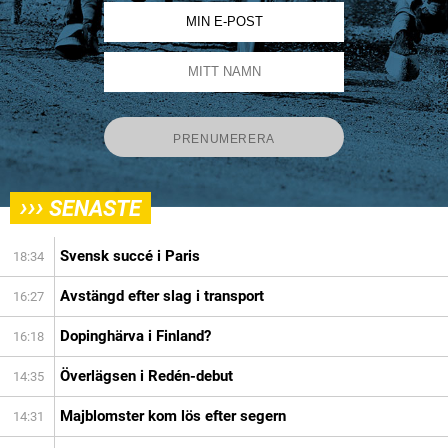
›››
SENASTE
Svensk succé i Paris
18:34
Avstängd efter slag i transport
16:27
Dopinghärva i Finland?
16:18
Överlägsen i Redén-debut
14:35
Majblomster kom lös efter segern
14:31