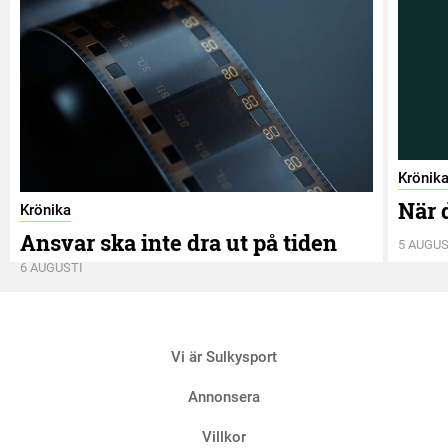
Krönik
När 
Krönika
Ansvar ska inte dra ut på tiden
5 AUGUS
6 AUGUSTI
Vi är Sulkysport
Annonsera
Villkor