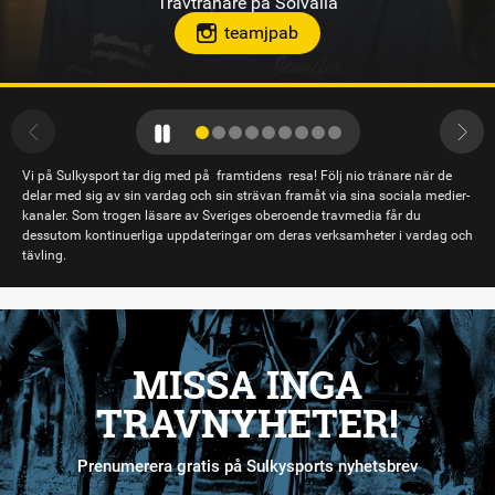
Travtränare på Bodentravet
stallsandraeriksson
Vi på Sulkysport tar dig med på framtidens resa! Följ nio tränare när de
delar med sig av sin vardag och sin strävan framåt via sina sociala medier-
kanaler. Som trogen läsare av Sveriges oberoende travmedia får du
dessutom kontinuerliga uppdateringar om deras verksamheter i vardag och
tävling.
MISSA INGA
TRAVNYHETER!
Prenumerera gratis på Sulkysports nyhetsbrev