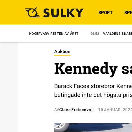
SPORT
SPE
HÖGERVARV RESTEN AV ÅRET
06:52
VÄRLDENS SNABBASTE VANN
Auktion
Kennedy så
Barack Faces storebror Kenne
betingade inte det högsta pris
AV
Claes Freidenvall
15 JANUARI 202