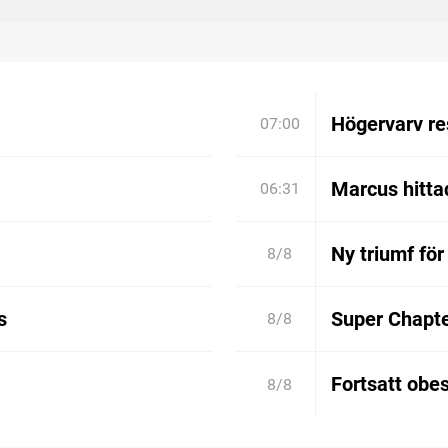
Högervarv re
07:00
Marcus hitta
06:31
Ny triumf för
8/8
s
Super Chapt
8/8
Fortsatt obe
8/8