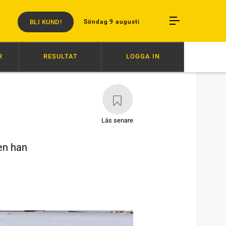
BLI KUND!
Söndag 9 augusti
R
RESULTAT
LOGGA IN
16:00
SÅ BLEV SANDRAS DRÖM SANN
07:00
HÖGERVARV RESTEN A
Läs senare
en han