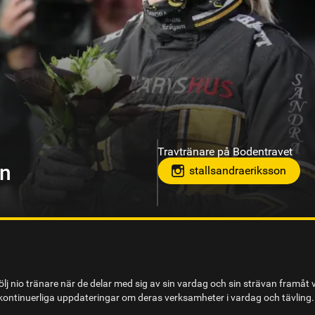
Travtränare på Solvalla
on
teamjpab
lj nio tränare när de delar med sig av sin vardag och sin strävan framåt 
ontinuerliga uppdateringar om deras verksamheter i vardag och tävling.