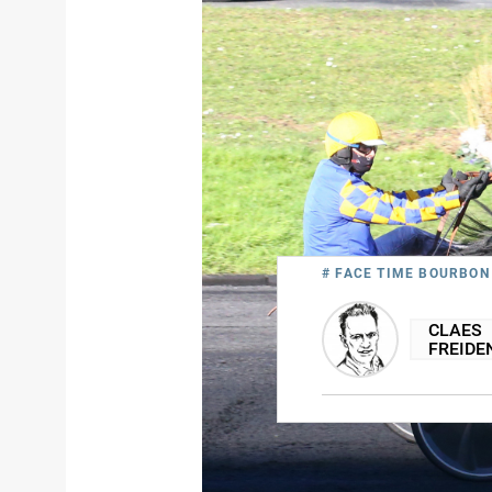
# FACE TIME BOURBON
CLAES
FREIDE