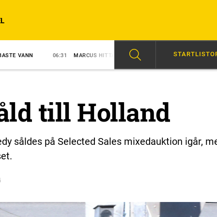
L
STARTLISTO
06:31
MARCUS HITTADE RECEPTET
8/8
APEX ETTA PÅ MÅLFOTO
ld till Holland
dy såldes på Selected Sales mixedauktion igår, m
et.
4