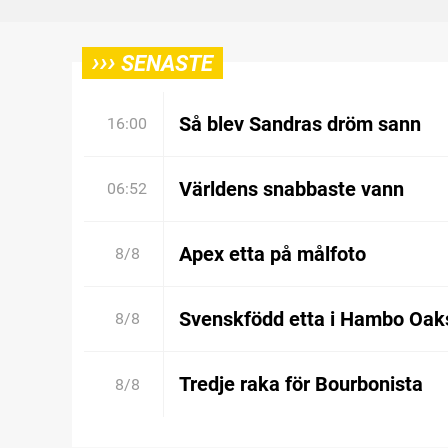
›››
SENASTE
Så blev Sandras dröm sann
16:00
Världens snabbaste vann
06:52
Apex etta på målfoto
8/8
Svenskfödd etta i Hambo Oak
8/8
Tredje raka för Bourbonista
8/8