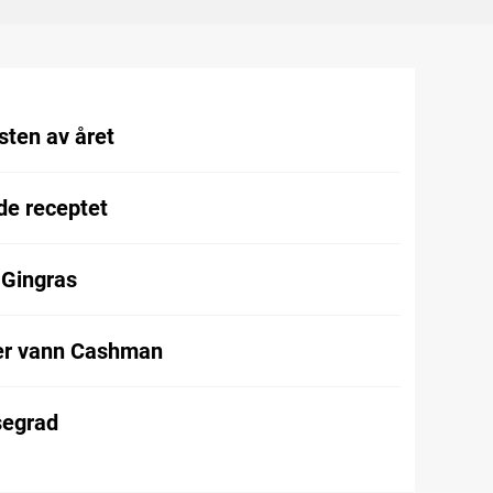
sten av året
de receptet
 Gingras
er vann Cashman
segrad