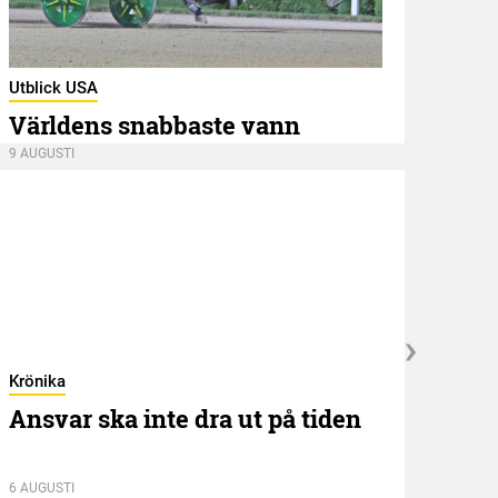
Utblick USA
Kröni
Världens snabbaste vann
Mar
9 AUGUSTI
9 AUGU
Krönika
Kröni
Ansvar ska inte dra ut på tiden
När
6 AUGUSTI
5 AUGU