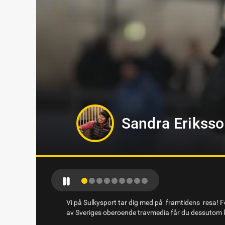
Oskar Kylin Bl
Vi på Sulkysport tar dig med på framtidens resa! Fö
av Sveriges oberoende travmedia får du dessutom k