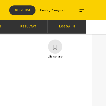
BLI KUND!
Fredag 7 augusti
R
RESULTAT
LOGGA IN
NY VM-CHANS FÖR POWWOW
07:20
ZERON OCH BARTLETT I OLYCKA
Läs senare