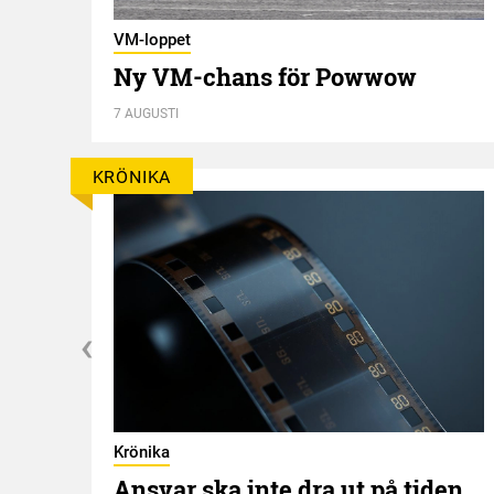
VM-loppet
rt
Ny VM-chans för Powwow
7 AUGUSTI
KRÖNIKA
Krönika
Ansvar ska inte dra ut på tiden