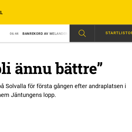
L
STARTLISTO
NREKORD AV MELANDER-STO
6/8
SVENSK SUCCÉ I PARIS
09:03
i ännu bättre”
å Solvalla för första gången efter andraplatsen i
hem Jäntungens lopp.