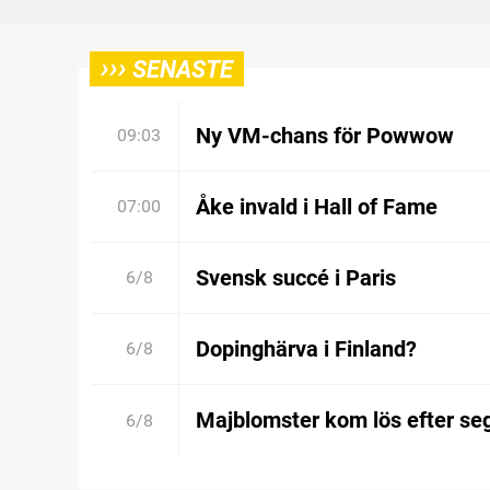
›››
SENASTE
Ny VM-chans för Powwow
09:03
Åke invald i Hall of Fame
07:00
Svensk succé i Paris
6/8
Dopinghärva i Finland?
6/8
Majblomster kom lös efter se
6/8