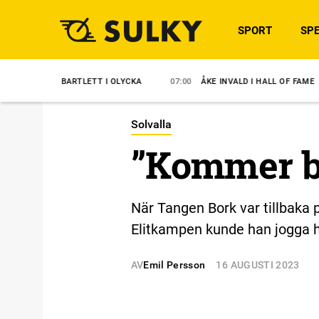
SPORT
SPE
ARTLETT I OLYCKA
07:00
ÅKE INVALD I HALL OF FAME
06:44
BA
Solvalla
”Kommer bl
När Tangen Bork var tillbaka p
Elitkampen kunde han jogga 
AV
Emil Persson
16 AUGUSTI 2023