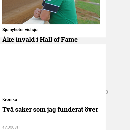
Utbli
Ban
Sju nyheter vid sju
7 AUGU
Åke invald i Hall of Fame
7 AUGUSTI
Krönika
Kröni
Två saker som jag funderat över
”NE
idé
4 AUGUSTI
13 JUL