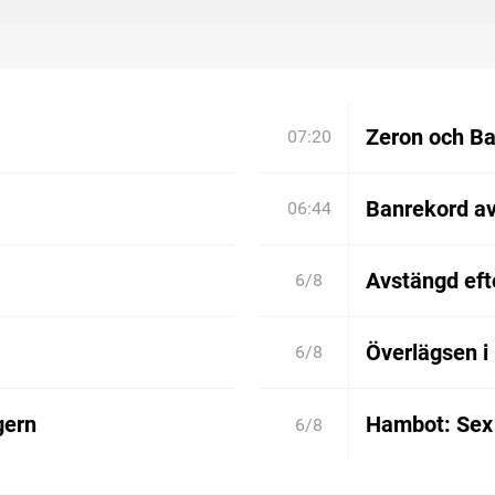
Zeron och Bar
07:20
Banrekord a
06:44
Avstängd efte
6/8
Överlägsen i
6/8
gern
Hambot: Sex 
6/8