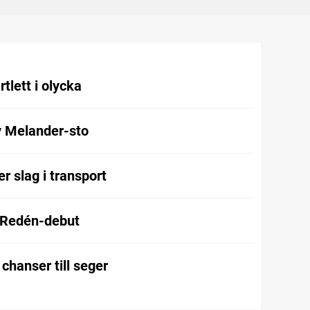
tlett i olycka
v Melander-sto
r slag i transport
 Redén-debut
chanser till seger