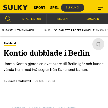
SPORT
SPEL
BLI KUND!
STARTLISTOR
RESULTAT
LOGGA IN
AST I UTMANINGEN
18:25
”VI BÄR ETT PROFESSIONELLT ANSVAR”
Tyskland
Kontio dubblade i Berlin
Jorma Kontio gjorde en avstickare till Berlin igår och kunde
vända hem med två segrar från Karlshorst-banan.
AV
Claes Freidenvall
20 MARS 2023