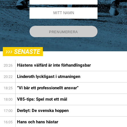
›››
SENASTE
Hästens välfärd är inte förhandlingsbar
20:26
Linderoth lyckligast i utmaningen
20:22
”Vi bär ett professionellt ansvar”
18:25
V85-tips: Spel mot ett mål
18:00
Derbyt: De svenska hoppen
17:00
Hans och hans hästar
16:05