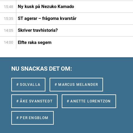
Ny kusk på Nezuko Kamado
15:48
ST agerar – frågorna kvarstår
15:35
Skriver travhistoria?
14:05
Elfte raka segern
14:00
NU SNACKAS DET OM:
# SOLVALLA
# MARCUS MELANDER
# ÅKE SVANSTEDT
# ANETTE LORENTZON
# PER ENGBLOM