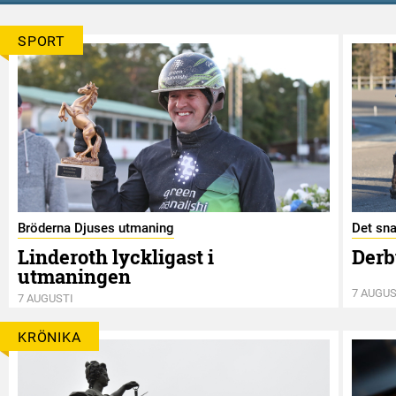
SPORT
Bröderna Djuses utmaning
Det sna
Linderoth lyckligast i
Derb
utmaningen
7 AUGUS
7 AUGUSTI
KRÖNIKA