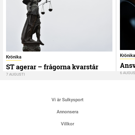
Krönik
Krönika
Ansv
ST agerar – frågorna kvarstår
6 AUGUS
7 AUGUSTI
Vi är Sulkysport
Annonsera
Villkor