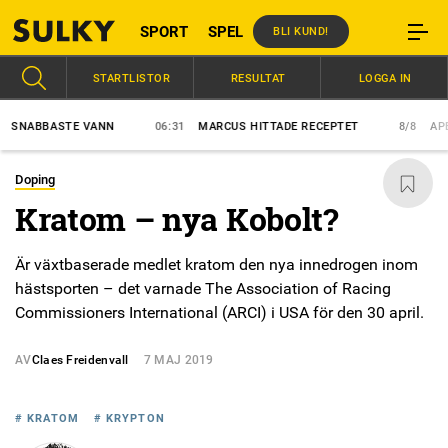
SPORT
SPEL
BLI KUND!
STARTLISTOR
RESULTAT
LOGGA IN
ABBASTE VANN
06:31
MARCUS HITTADE RECEPTET
8/8
APEX E
Doping
Kratom – nya Kobolt?
Är växtbaserade medlet kratom den nya innedrogen inom
hästsporten – det varnade The Association of Racing
Commissioners International (ARCI) i USA för den 30 april.
AV
Claes Freidenvall
7 MAJ 2019
# KRATOM
# KRYPTON