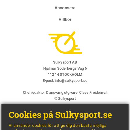
Annonsera
Villkor
Sulkysport AB
Hjalmar Söderbergs Väg 6
112 14 STOCKHOLM
E-post:
info@sulkysport.se
Chefredaktör & ansvarig utgivare:
Claes Freidenvall
© Sulkysport
Cookies på Sulkysport.se
Vi använder cookies för att ge dig den bästa möjliga