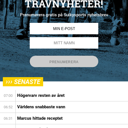
TRAVNYHETER!
Prenumerera gratis på Sulkysports nyhetsbrev
›››
SENASTE
Högervarv resten av året
07:00
Världens snabbaste vann
06:52
Marcus hittade receptet
06:31