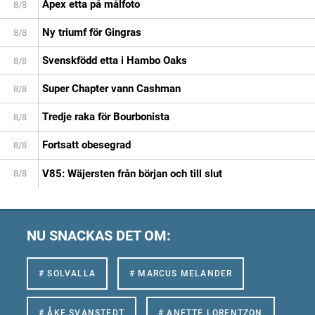
Apex etta på målfoto
8/8
Ny triumf för Gingras
8/8
Svenskfödd etta i Hambo Oaks
8/8
Super Chapter vann Cashman
8/8
Tredje raka för Bourbonista
8/8
Fortsatt obesegrad
8/8
V85: Wäjersten från början och till slut
8/8
NU SNACKAS DET OM:
# SOLVALLA
# MARCUS MELANDER
# ÅKE SVANSTEDT
# ANETTE LORENTZON