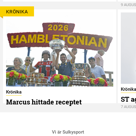
9 AUGUS
KRÖNIKA
Krönik
Krönika
ST a
Marcus hittade receptet
7 AUGUS
9 AUGUSTI
Vi är Sulkysport