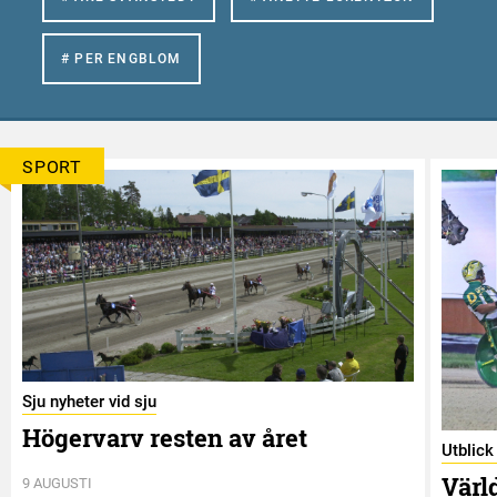
# PER ENGBLOM
SPORT
Sju nyheter vid sju
Högervarv resten av året
Utblic
Värl
9 AUGUSTI