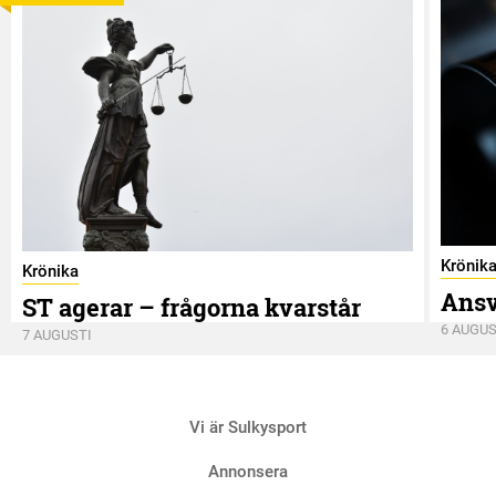
Krönik
Krönika
Ansv
ST agerar – frågorna kvarstår
6 AUGUS
7 AUGUSTI
Vi är Sulkysport
Annonsera