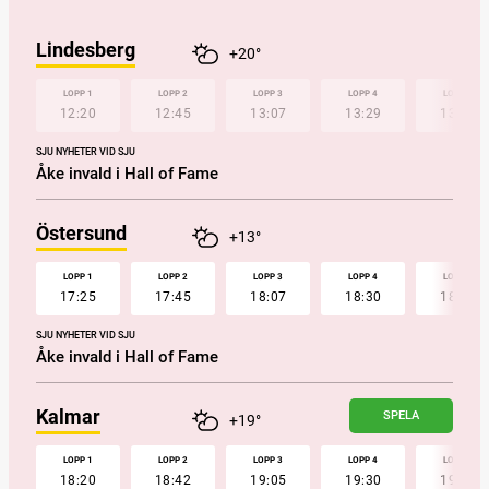
Lindesberg
+20°
LOPP 1
LOPP 2
LOPP 3
LOPP 4
LOPP 5
12:20
12:45
13:07
13:29
13:50
SJU NYHETER VID SJU
Åke invald i Hall of Fame
Östersund
+13°
LOPP 1
LOPP 2
LOPP 3
LOPP 4
LOPP 5
17:25
17:45
18:07
18:30
18:53
SJU NYHETER VID SJU
Åke invald i Hall of Fame
Kalmar
SPELA
+19°
LOPP 1
LOPP 2
LOPP 3
LOPP 4
LOPP 5
18:20
18:42
19:05
19:30
19:52