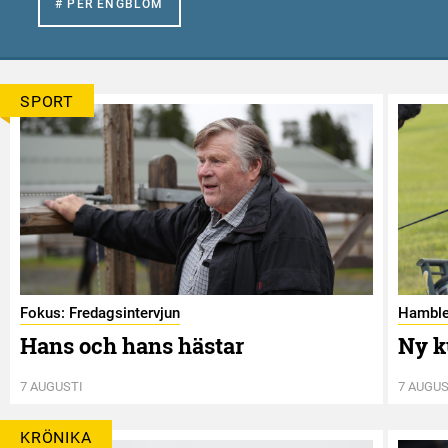
# PER ENGBLOM
SPORT
Fokus: Fredagsintervjun
Hamble
Hans och hans hästar
Ny k
7 AUGUSTI
7 AUGUS
KRÖNIKA