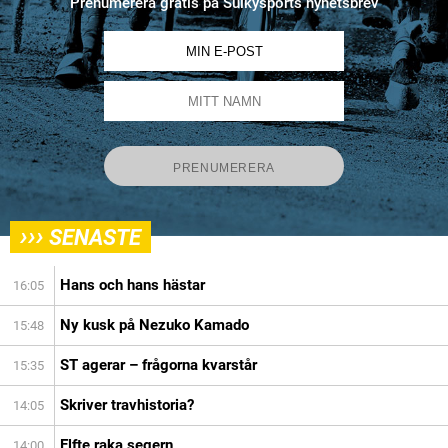
Prenumerera gratis på Sulkysports nyhetsbrev
›››
SENASTE
Hans och hans hästar
16:05
Ny kusk på Nezuko Kamado
15:48
ST agerar – frågorna kvarstår
15:35
Skriver travhistoria?
14:05
Elfte raka segern
14:00