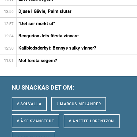
Djuse i Gävle, Palm slutar
13:56
”Det ser mörkt ut”
12:57
Bengurion Jets första vinnare
12:34
Kallblodsderbyt: Bennys sulky vinner?
12:30
Mot första segern?
11:01
NU SNACKAS DET OM:
# SOLVALLA
# MARCUS MELANDER
# ÅKE SVANSTEDT
# ANETTE LORENTZON