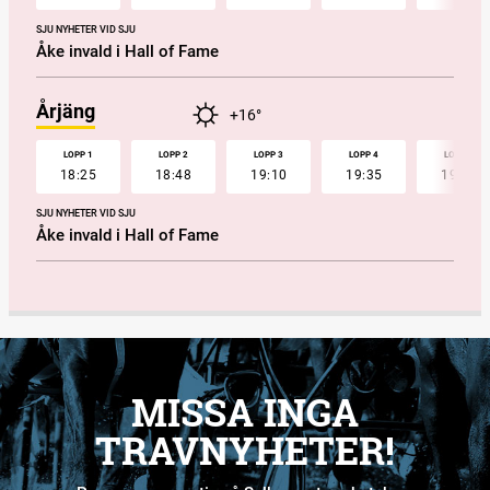
SJU NYHETER VID SJU
Åke invald i Hall of Fame
Årjäng
+16°
LOPP 1
LOPP 2
LOPP 3
LOPP 4
LOPP 5
18:25
18:48
19:10
19:35
19:57
SJU NYHETER VID SJU
Åke invald i Hall of Fame
MISSA INGA
TRAVNYHETER!