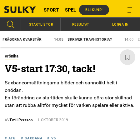
SPORT
SPEL
BLI KUND!
STARTLISTOR
RESULTAT
LOGGA IN
GORNA KVARSTÅR
14:05
SKRIVER TRAVHISTORIA?
14:00
ELFTE 
Krönika
V5-start 17:30, tack!
Saxbaneomsättningarna blöder och sannolikt helt i
onödan.
En förändring av starttiden skulle kunna göra stor skillnad
utan att rubba alltför mycket för varken spelare eller aktiva.
AV
Emil Persson
1 OKTOBER 2019
# ATG
# SAXBANA
# V5