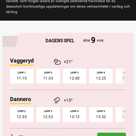
kanaler. Som trogen läsare av Sveriges oberoende travmedia får du
dessutom kontinuerliga uppdateringar om deras verksamheter i vardag och
tävling.
9
DAGENS SPEL
SÖN
AUG
Vaggeryd
+21°
LOPP 1
LOPP 2
LOPP 3
LOPP 4
LOPP 5
11:10
11:35
12:00
12:25
12:50
Dannero
+15°
LOPP 2
LOPP 3
LOPP 4
LOPP 5
LOPP 6
12:30
12:52
13:12
13:32
13:52