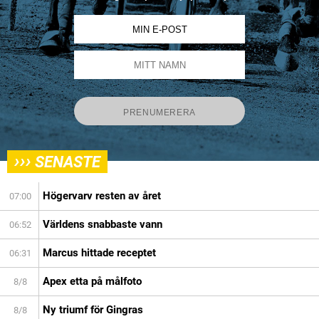
›››
SENASTE
Högervarv resten av året
07:00
Världens snabbaste vann
06:52
Marcus hittade receptet
06:31
Apex etta på målfoto
8/8
Ny triumf för Gingras
8/8