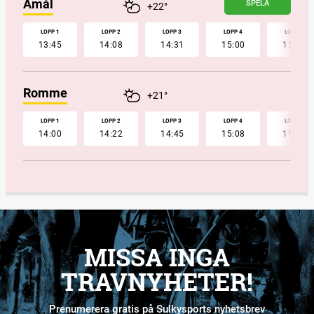
Åmål
SPELA
+22°
LOPP 1
LOPP 2
LOPP 3
LOPP 4
LOPP 5
13:45
14:08
14:31
15:00
15:22
Romme
+21°
LOPP 1
LOPP 2
LOPP 3
LOPP 4
LOPP 5
14:00
14:22
14:45
15:08
15:32
MISSA INGA
TRAVNYHETER!
Prenumerera gratis på Sulkysports nyhetsbrev