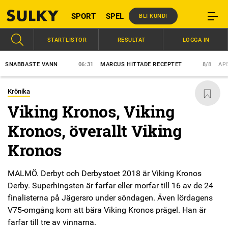
SPORT
SPEL
BLI KUND!
STARTLISTOR
RESULTAT
LOGGA IN
ABBASTE VANN
06:31
MARCUS HITTADE RECEPTET
8/8
APEX ET
Krönika
Viking Kronos, Viking
Kronos, överallt Viking
Kronos
MALMÖ. Derbyt och Derbystoet 2018 är Viking Kronos
Derby. Superhingsten är farfar eller morfar till 16 av de 24
finalisterna på Jägersro under söndagen. Även lördagens
V75-omgång kom att bära Viking Kronos prägel. Han är
farfar till tre av vinnarna.