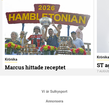
Krönik
Krönika
ST a
Marcus hittade receptet
7 AUGUS
9 AUGUSTI
Vi är Sulkysport
Annonsera