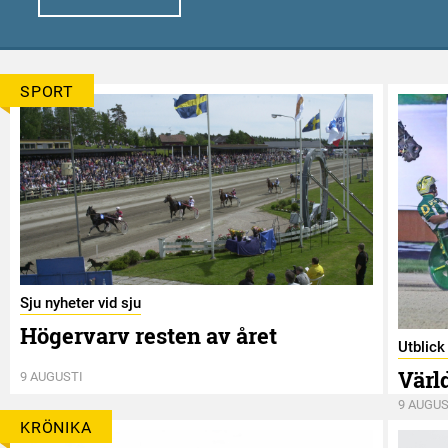
SPORT
Sju nyheter vid sju
Högervarv resten av året
Utblic
Värl
9 AUGUSTI
9 AUGUS
KRÖNIKA