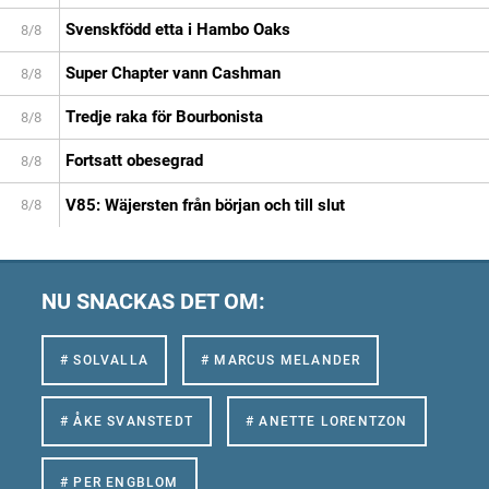
Svenskfödd etta i Hambo Oaks
8/8
Super Chapter vann Cashman
8/8
Tredje raka för Bourbonista
8/8
Fortsatt obesegrad
8/8
V85: Wäjersten från början och till slut
8/8
NU SNACKAS DET OM:
# SOLVALLA
# MARCUS MELANDER
# ÅKE SVANSTEDT
# ANETTE LORENTZON
# PER ENGBLOM