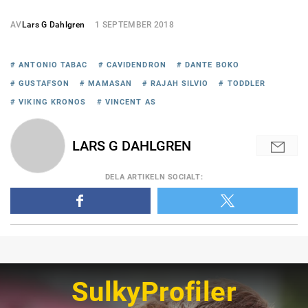
AV
Lars G Dahlgren
1 SEPTEMBER 2018
# ANTONIO TABAC
# CAVIDENDRON
# DANTE BOKO
# GUSTAFSON
# MAMASAN
# RAJAH SILVIO
# TODDLER
# VIKING KRONOS
# VINCENT AS
LARS G DAHLGREN
DELA
ARTIKELN SOCIALT
:
SulkyProfiler