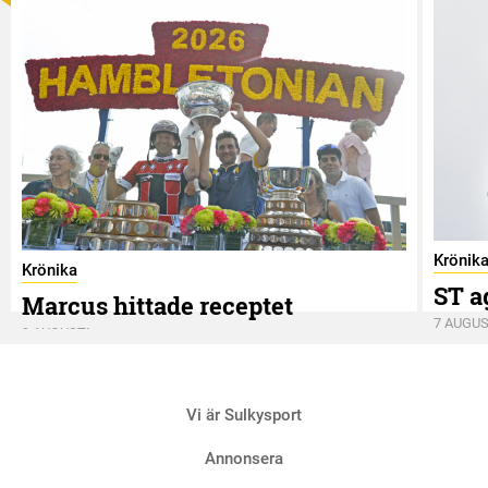
Krönik
Krönika
ST a
Marcus hittade receptet
7 AUGUS
9 AUGUSTI
Vi är Sulkysport
Annonsera