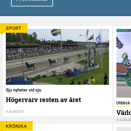
SPORT
Sju nyheter vid sju
Högervarv resten av året
Utblic
Värl
9 AUGUSTI
9 AUGUS
KRÖNIKA