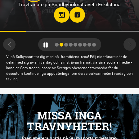
Travtränare på Sundbyholmstravet i Eskilstuna
Vi på Sulkysport tar dig med på framtidens resa! Följ nio tränare när de
delar med sig av sin vardag och sin strävan framåt via sina sociala medier-
kanaler. Som trogen läsare av Sveriges oberoende travmedia får du
dessutom kontinuerliga uppdateringar om deras verksamheter i vardag och
tävling.
MISSA INGA
TRAVNYHETER!
Prenumerera gratis på Sulkysports nyhetsbrev