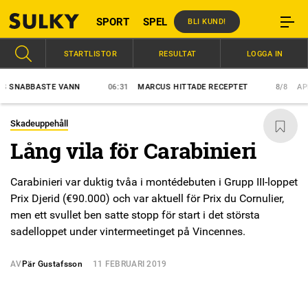
SPORT
SPEL
BLI KUND!
STARTLISTOR
RESULTAT
LOGGA IN
ABBASTE VANN
06:31
MARCUS HITTADE RECEPTET
8/8
APEX E
Skadeuppehåll
Lång vila för Carabinieri
Carabinieri var duktig tvåa i montédebuten i Grupp III-loppet
Prix Djerid (€90.000) och var aktuell för Prix du Cornulier,
men ett svullet ben satte stopp för start i det största
sadelloppet under vintermeetinget på Vincennes.
AV
Pär Gustafsson
11 FEBRUARI 2019