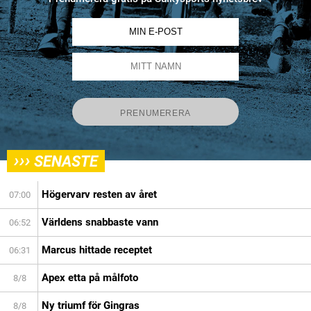
›››
SENASTE
Högervarv resten av året
07:00
Världens snabbaste vann
06:52
Marcus hittade receptet
06:31
Apex etta på målfoto
8/8
Ny triumf för Gingras
8/8