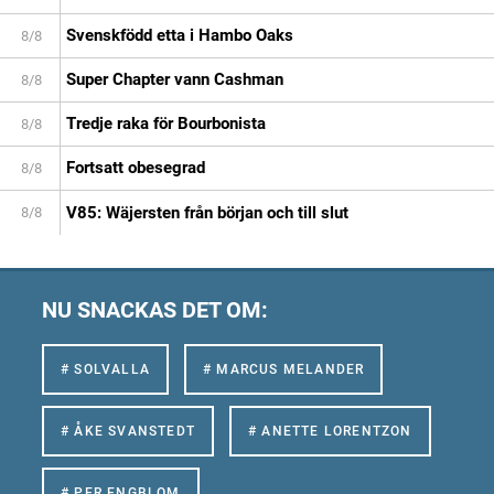
Svenskfödd etta i Hambo Oaks
8/8
Super Chapter vann Cashman
8/8
Tredje raka för Bourbonista
8/8
Fortsatt obesegrad
8/8
V85: Wäjersten från början och till slut
8/8
NU SNACKAS DET OM:
# SOLVALLA
# MARCUS MELANDER
# ÅKE SVANSTEDT
# ANETTE LORENTZON
# PER ENGBLOM