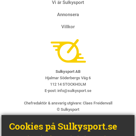
Vi är Sulkysport
Annonsera
Villkor
Sulkysport AB
Hjalmar Söderbergs Väg 6
112 14 STOCKHOLM
E-post:
info@sulkysport.se
Chefredaktör & ansvarig utgivare:
Claes Freidenvall
© Sulkysport
Cookies på Sulkysport.se