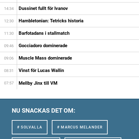
Dussinet fullt för Ivanov
14:34
Hambletonian: Tetricks historia
12:30
Barfotadans i stallmatch
11:30
Gocciadoro dominerade
09:46
Muscle Mass dominerade
09:06
Vinst för Lucas Wallin
08:31
Mellby Jinx till VM
07:57
NU SNACKAS DET OM:
# SOLVALLA
# MARCUS MELANDER