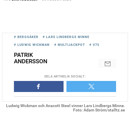
# BERGSÅKER
# LARS LINDBERGS MINNE
# LUDWIG WICKMAN
# MULTIJACKPOT
# V75
PATRIK
ANDERSSON
DELA
ARTIKELN SOCIALT
:
Ludwig Wickman och Anacott Steel vinner Lars Lindbergs Minne.
Foto: Adam Ström/stalltz.se