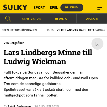
SPORT
SPEL
BLI KUND!
STARTLISTOR
RESULTAT
LOGGA IN
 I STORSJÖPOKALEN
15:35
VILKET ANSVAR HAR HÄSTÄGARNA?
1
V75 Bergsåker
Lars Lindbergs Minne till
Ludwig Wickman
Fullt fokus på Sundsvall och Bergsåker den här
eftermiddagen med SM för kallblod och Sundsvall Open
Trot som de sportsliga godbitarna.
Spelintresset var såklart också stort i och med den
multijackpot som fanns i potten.
AV
Patrik Andersson
30 AUGUSTI 2025