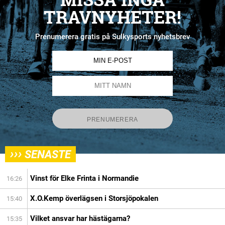
TRAVNYHETER!
Prenumerera gratis på Sulkysports nyhetsbrev
›››
SENASTE
Vinst för Elke Frinta i Normandie
16:26
X.O.Kemp överlägsen i Storsjöpokalen
15:40
Vilket ansvar har hästägarna?
15:35