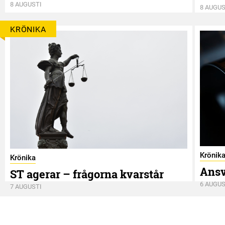
8 AUGUSTI
8 AUGUS
KRÖNIKA
Krönik
Krönika
Ansv
ST agerar – frågorna kvarstår
6 AUGUS
7 AUGUSTI