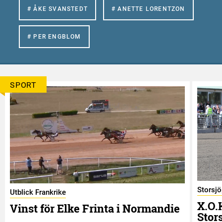
# ÅKE SVANSTEDT
# ANETTE LORENTZON
# PER ENGBLOM
SPORT
Storsj
Utblick Frankrike
X.O.
Vinst för Elke Frinta i Normandie
Stor