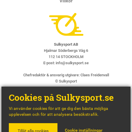
Villkor
Sulkysport AB
Hjalmar Söderbergs Väg 6
112 14 STOCKHOLM
E-post:
info@sulkysport.se
Chefredaktör & ansvarig utgivare:
Claes Freidenvall
© Sulkysport
Cookies på Sulkysport.se
Vi använder cookies för att ge dig den bästa möjliga
upplevelsen och för att analysera besökstrafik.
MADE WITH
BY
WONDERFOUR
Cookie inställningar
Tillåt alla cookies