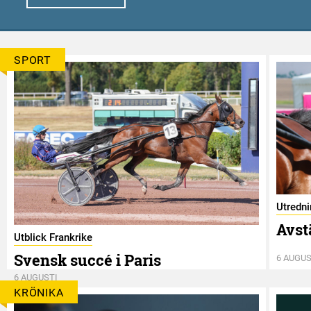
SPORT
Utredn
Avst
Utblick Frankrike
Svensk succé i Paris
6 AUGUS
6 AUGUSTI
KRÖNIKA