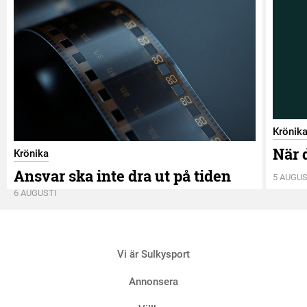
Krönik
När 
Krönika
Ansvar ska inte dra ut på tiden
5 AUGUS
6 AUGUSTI
Vi är Sulkysport
Annonsera