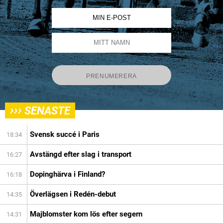
›››
SENASTE
Svensk succé i Paris
18:34
Avstängd efter slag i transport
16:27
Dopinghärva i Finland?
16:18
Överlägsen i Redén-debut
14:35
Majblomster kom lös efter segern
14:31