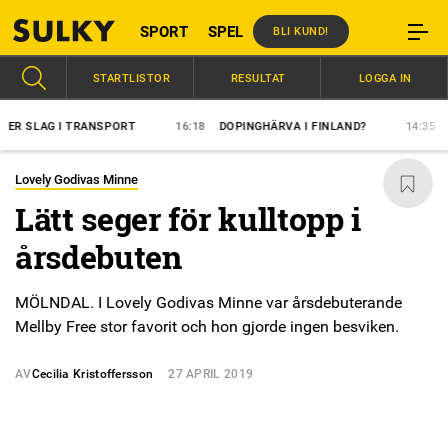
SPORT
SPEL
BLI KUND!
STARTLISTOR
RESULTAT
LOGGA IN
SLAG I TRANSPORT
16:18
DOPINGHÄRVA I FINLAND?
14:35
ÖVER
Lovely Godivas Minne
Lätt seger för kulltopp i
årsdebuten
MÖLNDAL. I Lovely Godivas Minne var årsdebuterande
Mellby Free stor favorit och hon gjorde ingen besviken.
AV
Cecilia Kristoffersson
27 APRIL 2019