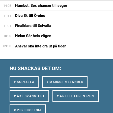
Hambot: Sex chanser till seger
14:05
Diva Ek till Örebro
11:11
Finalklara till Solvalla
11:01
Helan Går hela vägen
10:00
Ansvar ska inte dra ut på tiden
09:30
NU SNACKAS DET OM:
# SOLVALLA
# MARCUS MELANDER
# ÅKE SVANSTEDT
# ANETTE LORENTZON
# PER ENGBLOM