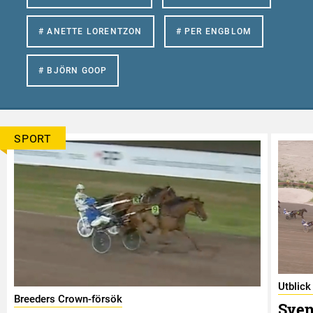
# ANETTE LORENTZON
# PER ENGBLOM
# BJÖRN GOOP
SPORT
Utblick
Breeders Crown-försök
Sven