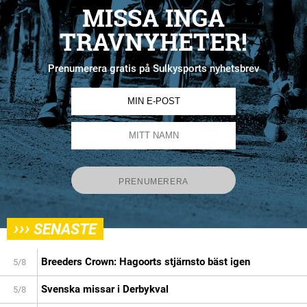
MISSA INGA
TRAVNYHETER!
Prenumerera gratis på Sulkysports nyhetsbrev
›››
SENASTE
Breeders Crown: Hagoorts stjärnsto bäst igen
5/8
Svenska missar i Derbykval
5/8