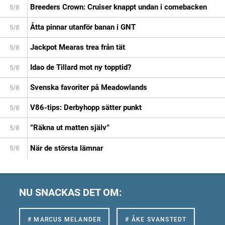
Breeders Crown: Cruiser knappt undan i comebacken
5/8
Åtta pinnar utanför banan i GNT
5/8
Jackpot Mearas trea från tät
5/8
Idao de Tillard mot ny topptid?
5/8
Svenska favoriter på Meadowlands
5/8
V86-tips: Derbyhopp sätter punkt
5/8
”Räkna ut matten själv”
5/8
När de största lämnar
5/8
NU SNACKAS DET OM:
# MARCUS MELANDER
# ÅKE SVANSTEDT