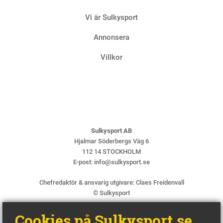
Krönik
Vi är Sulkysport
Två 
4 AUGUS
Annonsera
Villkor
Sulkysport AB
Hjalmar Söderbergs Väg 6
112 14 STOCKHOLM
E-post:
info@sulkysport.se
Chefredaktör & ansvarig utgivare:
Claes Freidenvall
© Sulkysport
Cookies på Sulkysport.se