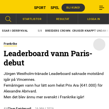
SPORT
SPEL
BLI KUND!
STARTLISTOR
RESULTAT
LOGGA IN
R I DERBYKVAL
5/8
BREEDERS CROWN: CRUISER KNAPPT UNDAN I CO
Frankrike
Leaderboard vann Paris-
debut
Jörgen Westholm-tränade Leaderboard saknade motstånd
igår på Vincennes.
Femåringen vann hur lätt som helst Prix Ara (€41.000) för
Alexandre Abrivard.
Men det blev ännu mer svenskt i Frankrike igår!
AV
Claes Freidenvall
16 MAJ 2026