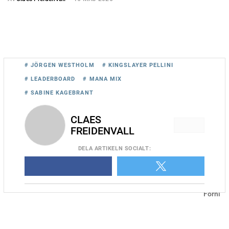
# JÖRGEN WESTHOLM
# KINGSLAYER PELLINI
# LEADERBOARD
# MANA MIX
# SABINE KAGEBRANT
CLAES
FREIDENVALL
DELA
ARTIKELN SOCIALT
:
Leaderboard vid gårdagens triumf på Vincennes. Foto: Gerard
Forni