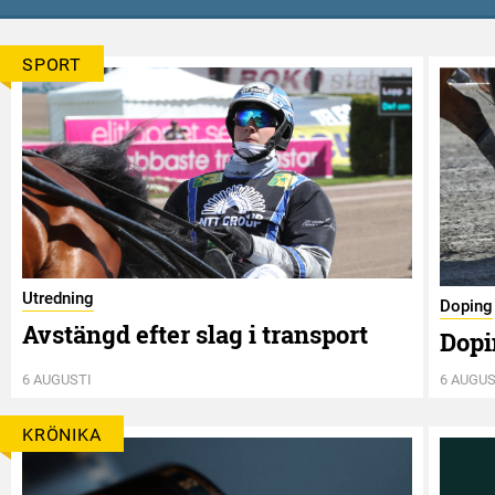
SPORT
Utredning
Doping
Avstängd efter slag i transport
Dopi
6 AUGUSTI
6 AUGUS
KRÖNIKA