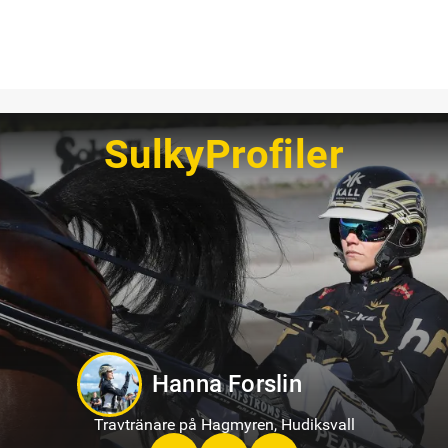
SulkyProfiler
Markus B Svedberg
Travtränare på Sundbyholmstravet i Eskilstuna