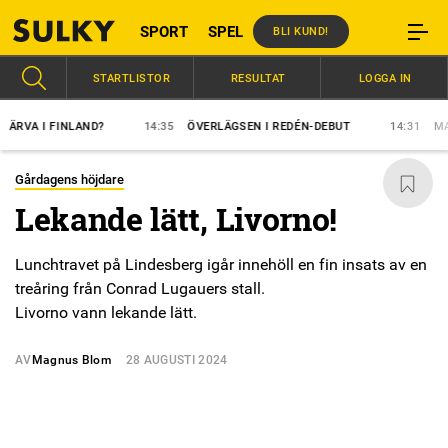
SPORT
SPEL
BLI KUND!
STARTLISTOR
RESULTAT
LOGGA IN
A I FINLAND?
14:35
ÖVERLÄGSEN I REDÉN-DEBUT
14:31
MAJBL
Gårdagens höjdare
Lekande lätt, Livorno!
Lunchtravet på Lindesberg igår innehöll en fin insats av en
treåring från Conrad Lugauers stall.
Livorno vann lekande lätt.
AV
Magnus Blom
28 AUGUSTI 2024