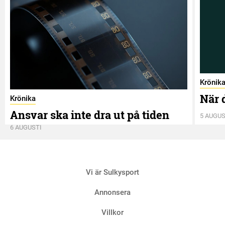
Krönik
När 
Krönika
Ansvar ska inte dra ut på tiden
5 AUGUS
6 AUGUSTI
Vi är Sulkysport
Annonsera
Villkor