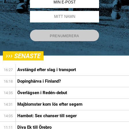
›››
SENASTE
Avstängd efter slag i transport
16:27
Dopinghärva i Finland?
16:18
Överlägsen i Redén-debut
14:35
Majblomster kom lös efter segern
14:31
Hambot: Sex chanser till seger
14:05
Diva Ek till Örebro
11:11