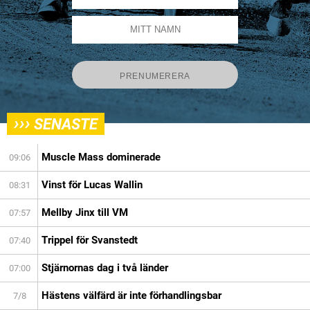
›››
SENASTE
Muscle Mass dominerade
09:06
Vinst för Lucas Wallin
08:31
Mellby Jinx till VM
07:57
Trippel för Svanstedt
07:40
Stjärnornas dag i två länder
07:00
Hästens välfärd är inte förhandlingsbar
7/8