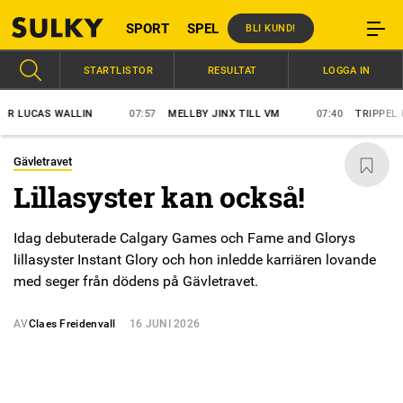
SPORT
SPEL
BLI KUND!
STARTLISTOR
RESULTAT
LOGGA IN
LUCAS WALLIN
07:57
MELLBY JINX TILL VM
07:40
TRIPPEL FÖR
Gävletravet
Lillasyster kan också!
Idag debuterade Calgary Games och Fame and Glorys
lillasyster Instant Glory och hon inledde karriären lovande
med seger från dödens på Gävletravet.
AV
Claes Freidenvall
16 JUNI 2026