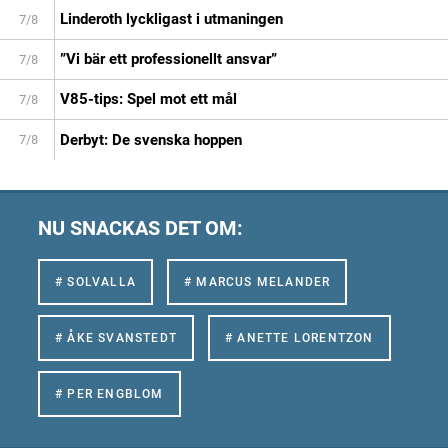
Linderoth lyckligast i utmaningen
7/8
”Vi bär ett professionellt ansvar”
7/8
V85-tips: Spel mot ett mål
7/8
Derbyt: De svenska hoppen
7/8
NU SNACKAS DET OM:
# SOLVALLA
# MARCUS MELANDER
# ÅKE SVANSTEDT
# ANETTE LORENTZON
# PER ENGBLOM