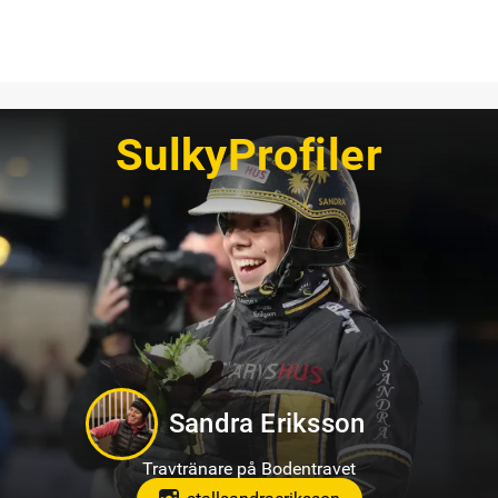
SulkyProfiler
Jörgen Westholm
Travtränare på Solvalla