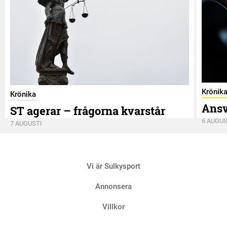
Krönik
Krönika
Ansv
ST agerar – frågorna kvarstår
6 AUGUS
7 AUGUSTI
Vi är Sulkysport
Annonsera
Villkor