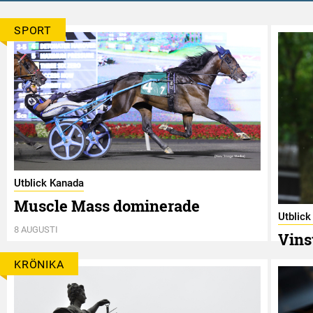
SPORT
Utblick Kanada
Muscle Mass dominerade
Utblic
8 AUGUSTI
Vins
8 AUGUS
KRÖNIKA