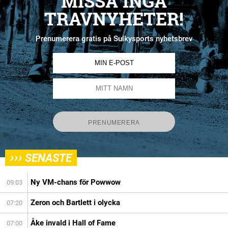
MISSA INGA
TRAVNYHETER!
Prenumerera gratis på Sulkysports nyhetsbrev
›››
SENASTE
Ny VM-chans för Powwow
09:03
Zeron och Bartlett i olycka
07:20
Åke invald i Hall of Fame
07:00