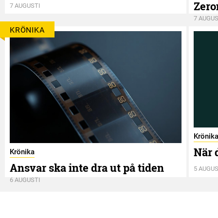
Zero
7 AUGUSTI
7 AUGUS
KRÖNIKA
Krönik
När 
Krönika
Ansvar ska inte dra ut på tiden
5 AUGUS
6 AUGUSTI