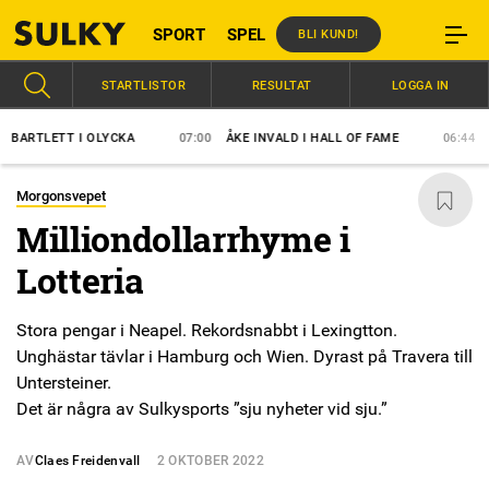
SPORT
SPEL
BLI KUND!
STARTLISTOR
RESULTAT
LOGGA IN
LETT I OLYCKA
07:00
ÅKE INVALD I HALL OF FAME
06:44
BANR
Morgonsvepet
Milliondollarrhyme i
Lotteria
Stora pengar i Neapel. Rekordsnabbt i Lexingtton.
Unghästar tävlar i Hamburg och Wien. Dyrast på Travera till
Untersteiner.
Det är några av Sulkysports ”sju nyheter vid sju.”
AV
Claes Freidenvall
2 OKTOBER 2022