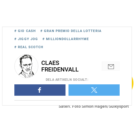
# GIO CASH
# GRAN PREMIO DELLA LOTTERIA
# JIGGY JOG
# MILLIONDOLLARRHYME
# REAL SCOTCH
CLAES
FREIDENVALL
DELA
ARTIKELN SOCIALT
:
Fredrik B Larssons stjärna Milliondollarrhyme på Erikssunds
Säteri. Foto Simon Hagen/Sulkysport