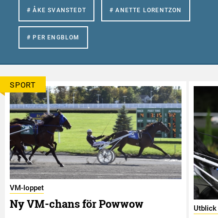
# ÅKE SVANSTEDT
# ANETTE LORENTZON
# PER ENGBLOM
SPORT
VM-loppet
Ny VM-chans för Powwow
Utblic