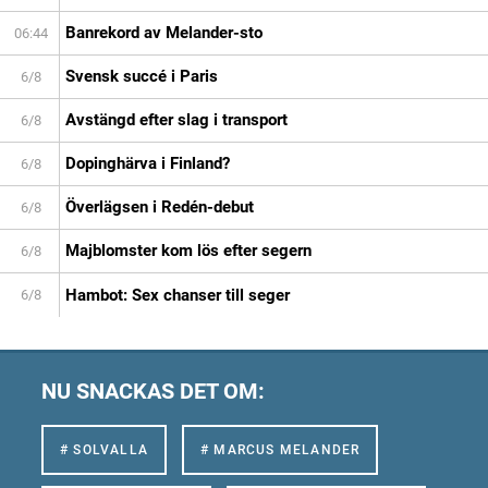
Banrekord av Melander-sto
06:44
Svensk succé i Paris
6/8
Avstängd efter slag i transport
6/8
Dopinghärva i Finland?
6/8
Överlägsen i Redén-debut
6/8
Majblomster kom lös efter segern
6/8
Hambot: Sex chanser till seger
6/8
NU SNACKAS DET OM:
# SOLVALLA
# MARCUS MELANDER