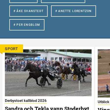
# ÅKE SVANSTEDT
# ANETTE LORENTZON
# PER ENGBLOM
SPORT
Derbystoet kallblod 2026
Utblick
Sandra och Tekla vann Stoderbyt
Vins