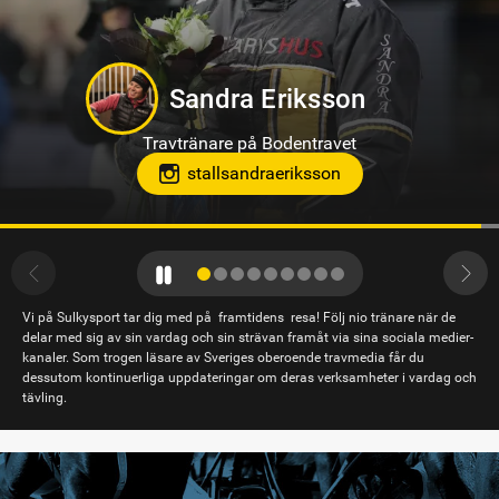
Philip Di Luca
Travtränare på Sundbyholmstravet i Eskilstuna
hloclucaboy
Vi på Sulkysport tar dig med på framtidens resa! Följ nio tränare när de
delar med sig av sin vardag och sin strävan framåt via sina sociala medier-
kanaler. Som trogen läsare av Sveriges oberoende travmedia får du
dessutom kontinuerliga uppdateringar om deras verksamheter i vardag och
tävling.