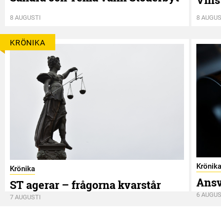
8 AUGUSTI
8 AUGUS
KRÖNIKA
Krönik
Krönika
Ansv
ST agerar – frågorna kvarstår
6 AUGUS
7 AUGUSTI