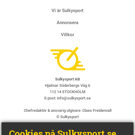
Vi är Sulkysport
Annonsera
Villkor
Sulkysport AB
Hjalmar Söderbergs Väg 6
112 14 STOCKHOLM
E-post:
info@sulkysport.se
Chefredaktör & ansvarig utgivare:
Claes Freidenvall
© Sulkysport
Cookies på Sulkysport.se