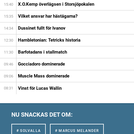
X.O.Kemp överlägsen i Storsjöpokalen
15:40
Vilket ansvar har hästägarna?
15:35
Dussinet fullt för Ivanov
14:34
Hambletonian: Tetricks historia
12:30
Barfotadans i stallmatch
11:30
Gocciadoro dominerade
09:46
Muscle Mass dominerade
09:06
Vinst för Lucas Wallin
08:31
NU SNACKAS DET OM:
# SOLVALLA
# MARCUS MELANDER