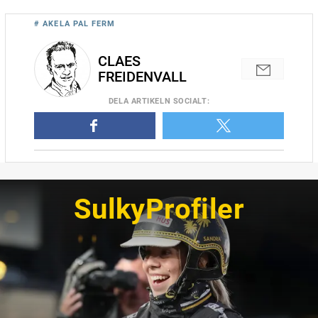
# AKELA PAL FERM
CLAES
FREIDENVALL
DELA
ARTIKELN SOCIALT
:
SulkyProfiler