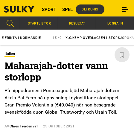
SPORT
SPEL
BLI KUND!
STARTLISTOR
RESULTAT
LOGGA IN
INTA I NORMANDIE
15:40
X.O.KEMP ÖVERLÄGSEN I STORSJÖPOKALEN
Italien
Maharajah-dotter vann
storlopp
På hippodromen i Pontecagno bjöd Maharajah-dottern
Akela Pal Ferm på uppvisning i nyinstiftade storloppet
Gran Premio Valentinia (€40.040) när hon besegrade
svenskfödda duon Global Trustworthy och Usain Töll.
AV
Claes Freidenvall
25 OKTOBER 2021