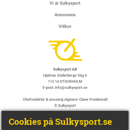
Vi är Sulkysport
Annonsera
Villkor
Sulkysport AB
Hjalmar Söderbergs Väg 6
112 14 STOCKHOLM
E-post:
info@sulkysport.se
Chefredaktör & ansvarig utgivare:
Claes Freidenvall
© Sulkysport
Cookies på Sulkysport.se