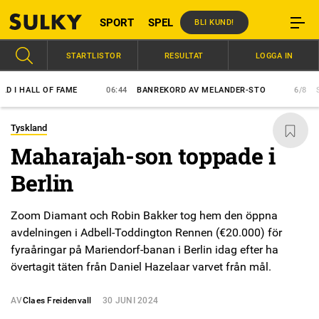
SPORT
SPEL
BLI KUND!
STARTLISTOR
RESULTAT
LOGGA IN
 HALL OF FAME
06:44
BANREKORD AV MELANDER-STO
6/8
SVENS
Tyskland
Maharajah-son toppade i
Berlin
Zoom Diamant och Robin Bakker tog hem den öppna
avdelningen i Adbell-Toddington Rennen (€20.000) för
fyraåringar på Mariendorf-banan i Berlin idag efter ha
övertagit täten från Daniel Hazelaar varvet från mål.
AV
Claes Freidenvall
30 JUNI 2024