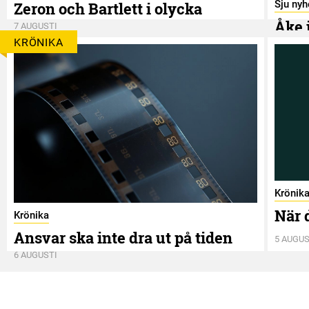
Sju nyh
Zeron och Bartlett i olycka
Åke 
7 AUGUSTI
KRÖNIKA
7 AUGUS
Krönik
När 
Krönika
Ansvar ska inte dra ut på tiden
5 AUGUS
6 AUGUSTI