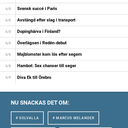
Svensk succé i Paris
6/8
Avstängd efter slag i transport
6/8
Dopinghärva i Finland?
6/8
Överlägsen i Redén-debut
6/8
Majblomster kom lös efter segern
6/8
Hambot: Sex chanser till seger
6/8
Diva Ek till Örebro
6/8
NU SNACKAS DET OM:
# SOLVALLA
# MARCUS MELANDER