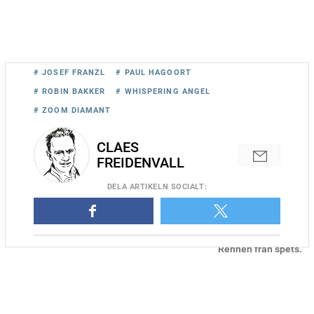
# JOSEF FRANZL
# PAUL HAGOORT
# ROBIN BAKKER
# WHISPERING ANGEL
# ZOOM DIAMANT
CLAES
FREIDENVALL
DELA
ARTIKELN SOCIALT
:
Zoom Diamant och Robin Bakker vinner Adbell-Toddington
Rennen från spets.