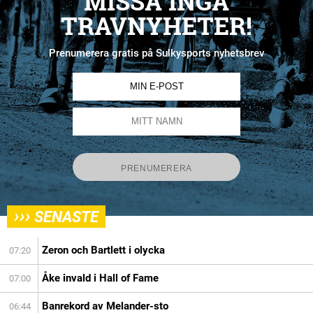
MISSA INGA
TRAVNYHETER!
Prenumerera gratis på Sulkysports nyhetsbrev
›››
SENASTE
Zeron och Bartlett i olycka
07:20
Åke invald i Hall of Fame
07:00
Banrekord av Melander-sto
06:44