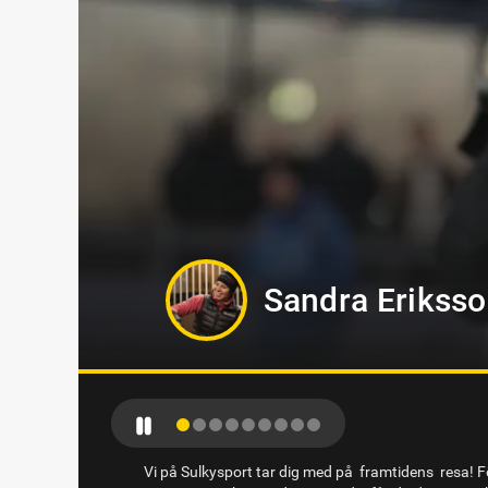
Markus B Sved
Vi på Sulkysport tar dig med på framtidens resa! Fö