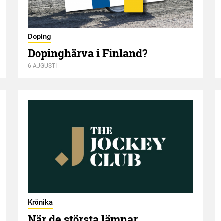
Doping
Dopinghärva i Finland?
6 AUGUSTI
Krönika
När de största lämnar