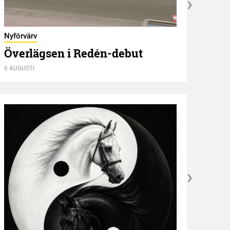
Olyck
Nyförvärv
Maj
Överlägsen i Redén-debut
seg
6 AUGUSTI
6 AUGU
Kröni
”NE
idé