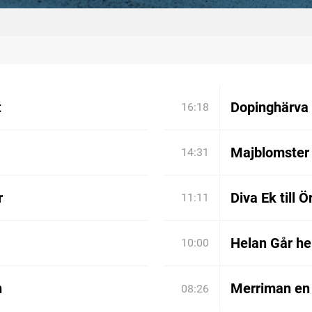
t
Dopinghärva 
16:18
Majblomster 
14:31
r
Diva Ek till 
11:11
Helan Går he
10:00
n
Merriman en 
08:26