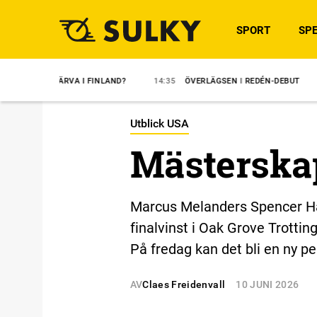
SPORT
SPE
ÄRVA I FINLAND?
14:35
ÖVERLÄGSEN I REDÉN-DEBUT
14:31
MA
Utblick USA
Mästerskap
Marcus Melanders Spencer Han
finalvinst i Oak Grove Trottin
På fredag kan det bli en ny p
AV
Claes Freidenvall
10 JUNI 2026