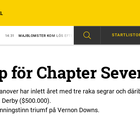
L
STARTLISTO
JBLOMSTER KOM LÖS EFTER SEGERN
14:05
HAMBOT: SEX CHANSER TIL
 för Chapter Seve
over har inlett året med tre raka segrar och däri
g Derby ($500.000).
enningstinn triumf på Vernon Downs.