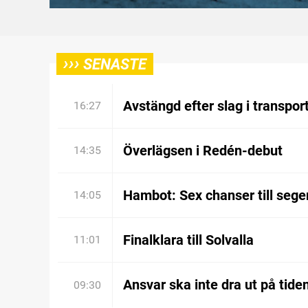
›››
SENASTE
Avstängd efter slag i transpor
16:27
Överlägsen i Redén-debut
14:35
Hambot: Sex chanser till sege
14:05
Finalklara till Solvalla
11:01
Ansvar ska inte dra ut på tide
09:30