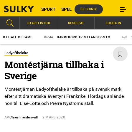
SPORT
SPEL
BLI KUND!
STARTLISTOR
RESULTAT
LOGGA IN
 HALL OF FAME
06:44
BANREKORD AV MELANDER-STO
6/8
SVEN
Ladyofthelake
Montéstjärna tillbaka i
Sverige
Montéstjärnan Ladyofthelake är tillbaka på svensk mark
efter sitt dramatiska äventyr i Frankrike. I lördags anlände
hon till Lise-Lotte och Pierre Nyströms stall.
AV
Claes Freidenvall
2 MARS 2020