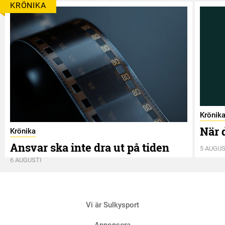
KRÖNIKA
7 AUGUS
Krönik
När 
Krönika
Ansvar ska inte dra ut på tiden
5 AUGUS
6 AUGUSTI
Vi är Sulkysport
Annonsera