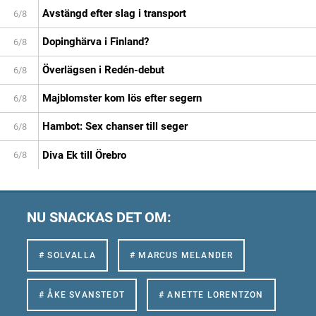
Avstängd efter slag i transport
6/8
Dopinghärva i Finland?
6/8
Överlägsen i Redén-debut
6/8
Majblomster kom lös efter segern
6/8
Hambot: Sex chanser till seger
6/8
Diva Ek till Örebro
6/8
NU SNACKAS DET OM:
# SOLVALLA
# MARCUS MELANDER
# ÅKE SVANSTEDT
# ANETTE LORENTZON