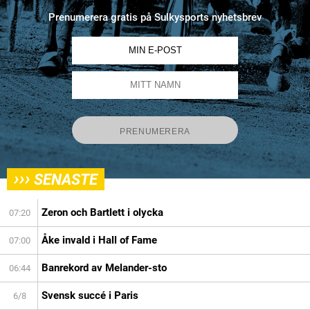
Prenumerera gratis på Sulkysports nyhetsbrev
›››
SENASTE
Zeron och Bartlett i olycka
07:20
Åke invald i Hall of Fame
07:00
Banrekord av Melander-sto
06:44
Svensk succé i Paris
6/8