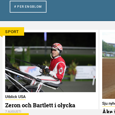
# PER ENGBLOM
SPORT
Utblick USA
Sju nyh
Zeron och Bartlett i olycka
Åke 
7 AUGUSTI