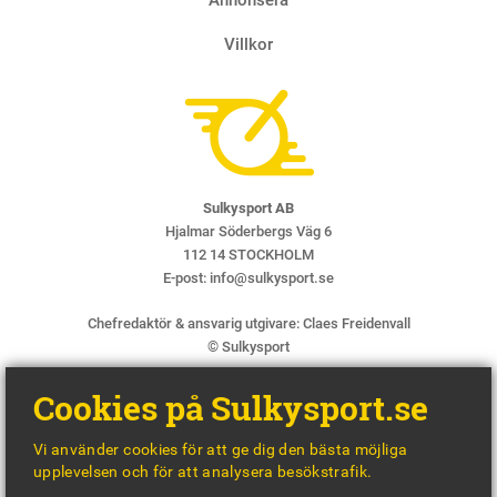
Villkor
Sulkysport AB
Hjalmar Söderbergs Väg 6
112 14 STOCKHOLM
E-post:
info@sulkysport.se
Chefredaktör & ansvarig utgivare:
Claes Freidenvall
© Sulkysport
Cookies på Sulkysport.se
Vi använder cookies för att ge dig den bästa möjliga
upplevelsen och för att analysera besökstrafik.
MADE WITH
BY
WONDERFOUR