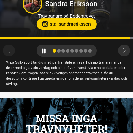
Oskar Kylin Blom
Travtränare på Gävletravet
Vi på Sulkysport tar dig med på framtidens resa! Följ nio tränare när de
delar med sig av sin vardag och sin strävan framåt via sina sociala medier-
kanaler. Som trogen läsare av Sveriges oberoende travmedia får du
dessutom kontinuerliga uppdateringar om deras verksamheter i vardag och
tävling.
MISSA INGA
TRAVNYHETER!