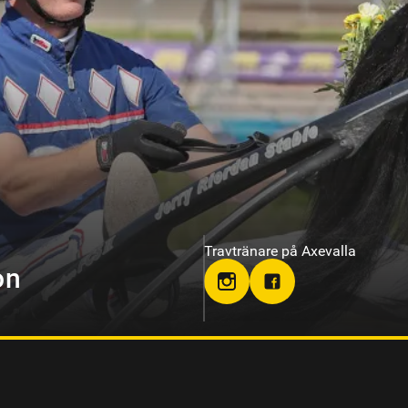
Travtränare på Sundbyholmstrav
hloclucaboy