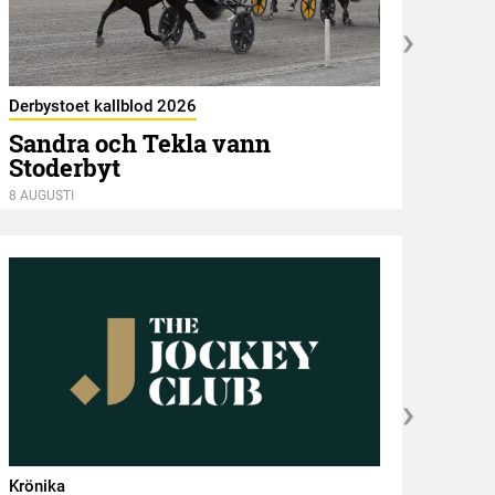
Derbystoet kallblod 2026
Utbli
Sandra och Tekla vann
Vins
Stoderbyt
Nor
8 AUGUSTI
8 AUGU
Krönika