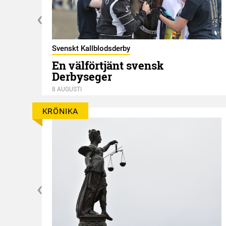
Svenskt Kallblodsderby
En välförtjänt svensk
Derbyseger
8 AUGUSTI
KRÖNIKA