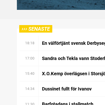
›››
SENASTE
En välförtjänt svensk Derbyse
18:18
Sandra och Tekla vann Stoder
17:00
X.O.Kemp överlägsen i Storsj
15:40
Dussinet fullt för Ivanov
14:34
Barfotadans i stallmatch
11:30