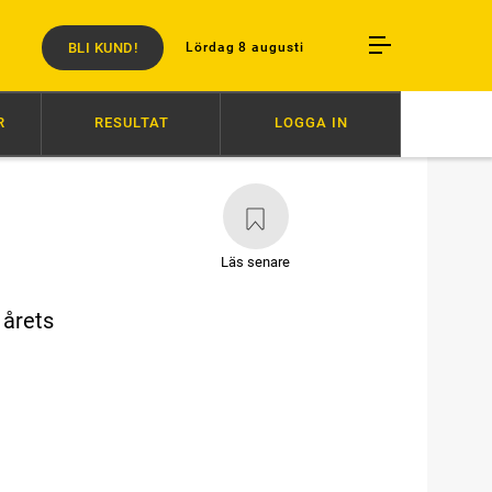
BLI KUND!
Lördag 8 augusti
R
RESULTAT
LOGGA IN
SEN I STORSJÖPOKALEN
18:18
EN VÄLFÖRTJÄNT SVENSK DERBYSEGER
Läs senare
 årets