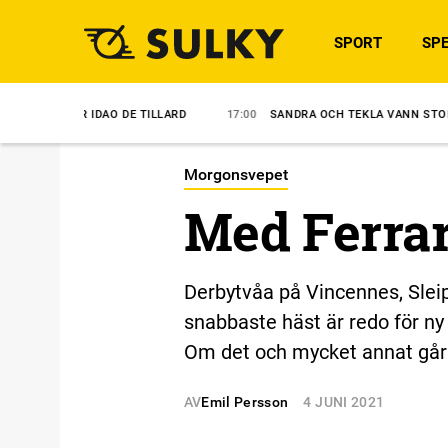
SPORT
SPE
IDAO DE TILLARD
17:00
SANDRA OCH TEKLA VANN STODERBYT
1
Morgonsvepet
Med Ferrari
Derbytvåa på Vincennes, Slei
snabbaste häst är redo för ny 
Om det och mycket annat går 
AV
Emil Persson
4 JUNI 2021