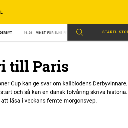
L
STARTLISTO
6:26
VINST FÖR ELKE FRINTA I NORMANDIE
15:40
X.O.KEMP ÖVERLÄG
 till Paris
pner Cup kan ge svar om kallblodens Derbyvinnare,
start och så kan en dansk tolvåring skriva historia.
att läsa i veckans femte morgonsvep.