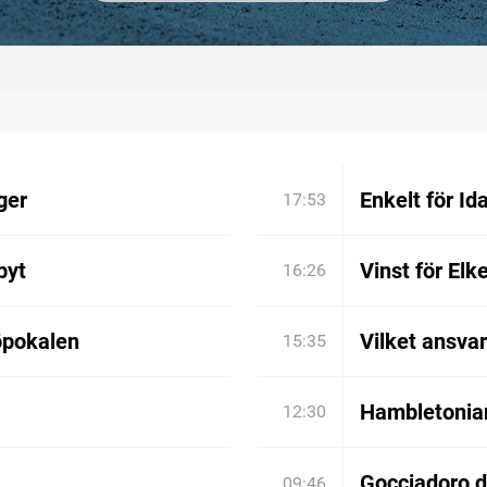
ger
Enkelt för Ida
17:53
byt
Vinst för Elk
16:26
öpokalen
Vilket ansva
15:35
Hambletonian:
12:30
Gocciadoro 
09:46