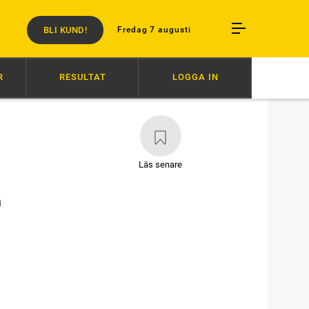
BLI KUND!
Fredag 7 augusti
R
RESULTAT
LOGGA IN
18:25
”VI BÄR ETT PROFESSIONELLT ANSVAR”
17:00
DERBYT: DE S
Läs senare
h