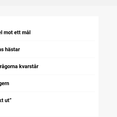
l mot ett mål
s hästar
frågorna kvarstår
gern
t ut”