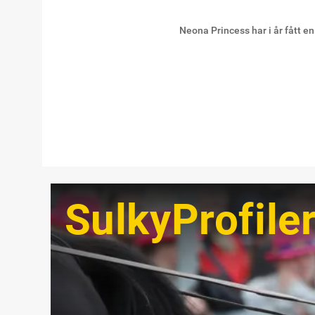
Neona Princess har i år fått 
SulkyProfile