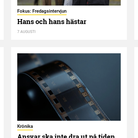
Fokus: Fredagsintervjun
Hans och hans hästar
7 AUGUSTI
Krönika
Ansvar ska inte dra ut på tiden