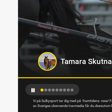
Jörgen Westh
Vi på Sulkysport tar dig med på framtidens resa! Fö
av Sveriges oberoende travmedia får du dessutom k