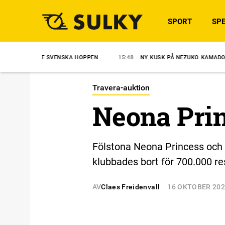
SPORT
SPE
 SVENSKA HOPPEN
15:48
NY KUSK PÅ NEZUKO KAMADO
15:35
S
Travera-auktion
Neona Prin
Fölstona Neona Princess och Z
klubbades bort för 700.000 re
AV
Claes Freidenvall
16 OKTOBER 20