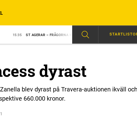
L
STARTLISTO
T AGERAR – FRÅGORNA KVARSTÅR
14:05
SKRIVER TRAVHISTORIA?
cess dyrast
anella blev dyrast på Travera-auktionen ikväll oc
spektive 660.000 kronor.
21