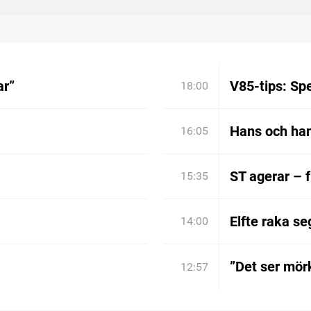
ar”
V85-tips: Spe
18:00
Hans och han
16:05
ST agerar – 
15:35
Elfte raka se
14:00
”Det ser mörk
12:57