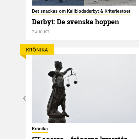
Det snackas om Kallblodsderbyt & Kriteriestoet
Derbyt: De svenska hoppen
7 AUGUSTI
KRÖNIKA
Krönika