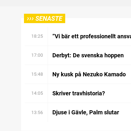
›››
SENASTE
”Vi bär ett professionellt ansv
18:25
Derbyt: De svenska hoppen
17:00
Ny kusk på Nezuko Kamado
15:48
Skriver travhistoria?
14:05
Djuse i Gävle, Palm slutar
13:56