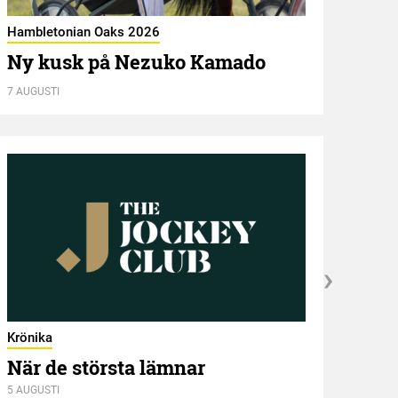
Hambletonian Oaks 2026
Ny kusk på Nezuko Kamado
Kröni
7 AUGUSTI
ST 
7 AUGU
Krönika
När de största lämnar
5 AUGUSTI