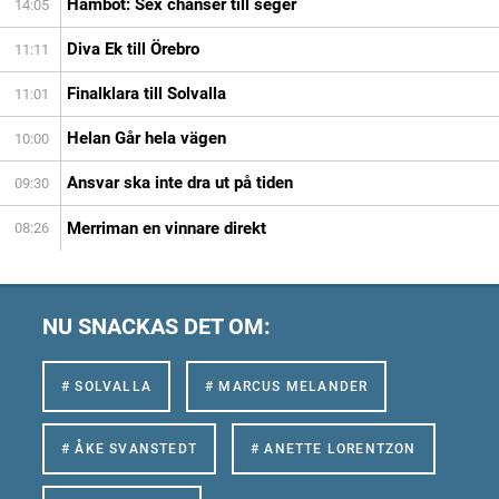
Hambot: Sex chanser till seger
14:05
Diva Ek till Örebro
11:11
Finalklara till Solvalla
11:01
Helan Går hela vägen
10:00
Ansvar ska inte dra ut på tiden
09:30
Merriman en vinnare direkt
08:26
NU SNACKAS DET OM:
# SOLVALLA
# MARCUS MELANDER
# ÅKE SVANSTEDT
# ANETTE LORENTZON