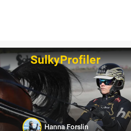
SulkyProfiler
Oskar Kylin Blom