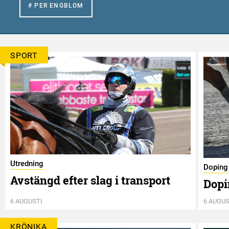
# PER ENGBLOM
SPORT
Utredning
Doping
Avstängd efter slag i transport
Dopi
6 AUGUSTI
6 AUGUS
KRÖNIKA