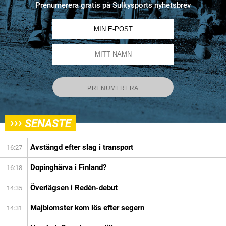
Prenumerera gratis på Sulkysports nyhetsbrev
›››
SENASTE
Avstängd efter slag i transport
16:27
Dopinghärva i Finland?
16:18
Överlägsen i Redén-debut
14:35
Majblomster kom lös efter segern
14:31