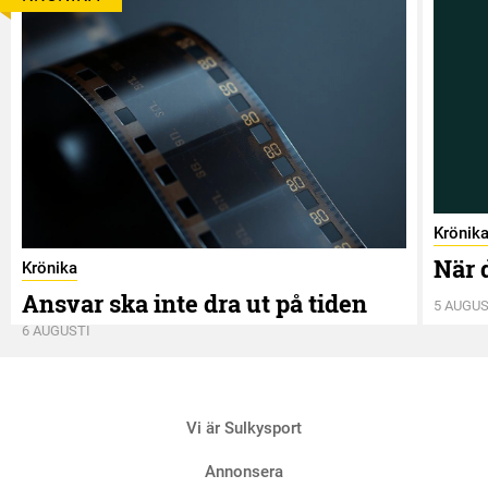
Krönik
När 
Krönika
Ansvar ska inte dra ut på tiden
5 AUGUS
6 AUGUSTI
Vi är Sulkysport
Annonsera