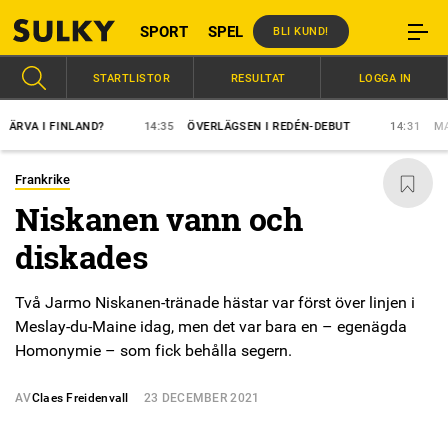
SPORT
SPEL
BLI KUND!
STARTLISTOR
RESULTAT
LOGGA IN
A I FINLAND?
14:35
ÖVERLÄGSEN I REDÉN-DEBUT
14:31
MAJBL
Frankrike
Niskanen vann och
diskades
Två Jarmo Niskanen-tränade hästar var först över linjen i
Meslay-du-Maine idag, men det var bara en – egenägda
Homonymie – som fick behålla segern.
AV
Claes Freidenvall
23 DECEMBER 2021