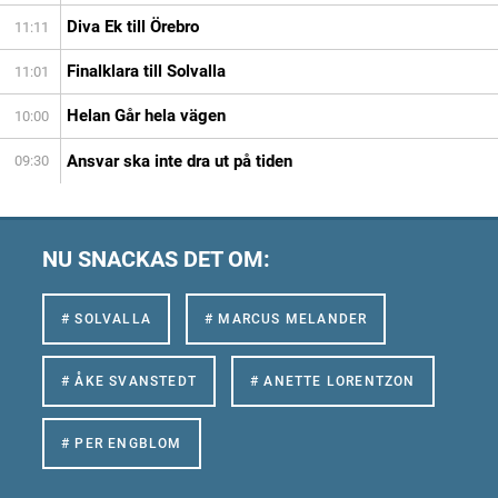
Diva Ek till Örebro
11:11
Finalklara till Solvalla
11:01
Helan Går hela vägen
10:00
Ansvar ska inte dra ut på tiden
09:30
NU SNACKAS DET OM:
# SOLVALLA
# MARCUS MELANDER
# ÅKE SVANSTEDT
# ANETTE LORENTZON
# PER ENGBLOM