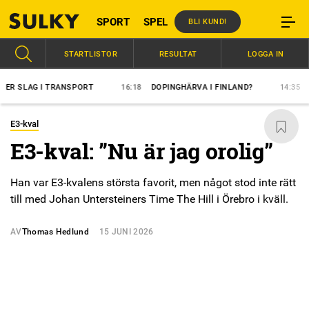
SPORT
SPEL
BLI KUND!
STARTLISTOR
RESULTAT
LOGGA IN
LAG I TRANSPORT
16:18
DOPINGHÄRVA I FINLAND?
14:35
ÖVERL
E3-kval
E3-kval: ”Nu är jag orolig”
Han var E3-kvalens största favorit, men något stod inte rätt
till med Johan Untersteiners Time The Hill i Örebro i kväll.
AV
Thomas Hedlund
15 JUNI 2026