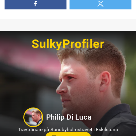
SulkyProfiler
Kevin Oscarsson
Travtränare på Axevalla