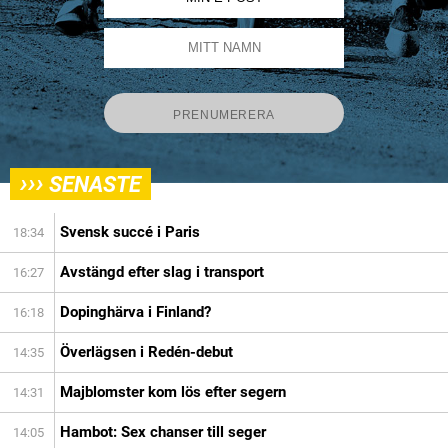
›››
SENASTE
Svensk succé i Paris
18:34
Avstängd efter slag i transport
16:27
Dopinghärva i Finland?
16:18
Överlägsen i Redén-debut
14:35
Majblomster kom lös efter segern
14:31
Hambot: Sex chanser till seger
14:05