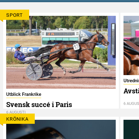
SPORT
Utredn
Avst
Utblick Frankrike
Svensk succé i Paris
6 AUGUS
6 AUGUSTI
KRÖNIKA