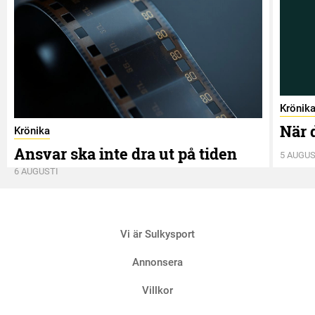
Krönik
När 
Krönika
Ansvar ska inte dra ut på tiden
5 AUGUS
6 AUGUSTI
Vi är Sulkysport
Annonsera
Villkor