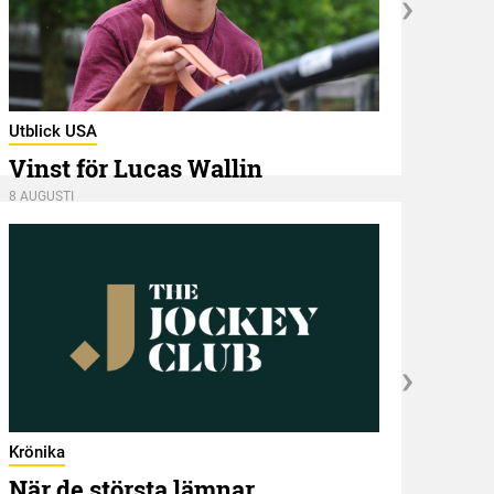
Utbli
Utblick USA
Mel
Vinst för Lucas Wallin
8 AUGU
8 AUGUSTI
Krönika
När de största lämnar