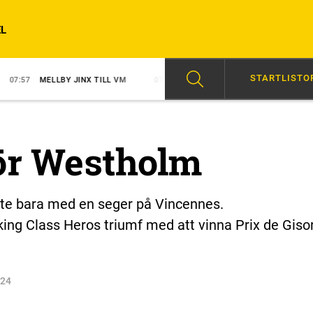
L
STARTLISTO
BY JINX TILL VM
07:40
TRIPPEL FÖR SVANSTEDT
09:46
GOCCI
ör Westholm
te bara med en seger på Vincennes.
ing Class Heros triumf med att vinna Prix de Giso
024