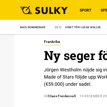
SPORT
SPE
MASS DOMINERADE
08:31
VINST FÖR LUCAS WALLIN
07:57
MELL
Frankrike
Ny seger f
Jörgen Westholm nöjde sig in
Made of Stars följde upp Work
(€59.000) under sadel.
AV
Claes Freidenvall
14 DECEMBER 2