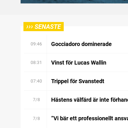
›››
SENASTE
Gocciadoro dominerade
09:46
Vinst för Lucas Wallin
08:31
Trippel för Svanstedt
07:40
Hästens välfärd är inte förhan
7/8
”Vi bär ett professionellt ansv
7/8