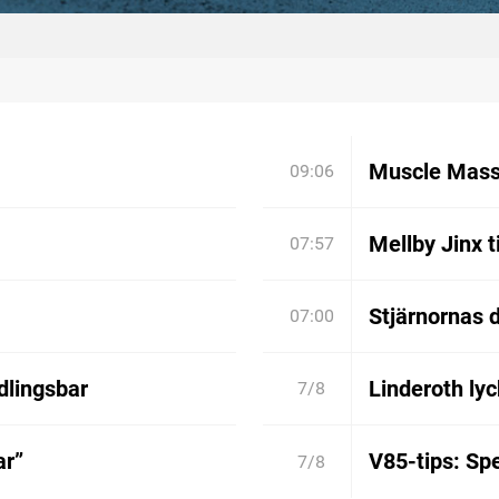
Muscle Mass
09:06
Mellby Jinx t
07:57
Stjärnornas d
07:00
dlingsbar
Linderoth lyc
7/8
ar”
V85-tips: Spe
7/8