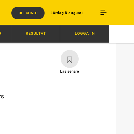
BLI KUND!
Lördag 8 augusti
R
RESULTAT
LOGGA IN
ADORO DOMINERADE
09:06
MUSCLE MASS DOMINERADE
08:31
V
Läs senare
rs