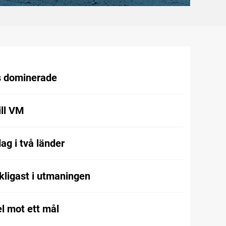
 dominerade
ill VM
ag i två länder
kligast i utmaningen
l mot ett mål