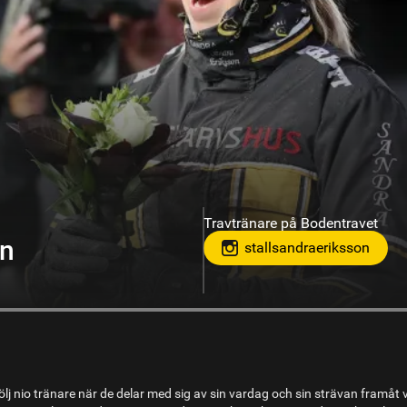
Travtränare på Bodentravet
on
stallsandraeriksson
lj nio tränare när de delar med sig av sin vardag och sin strävan framåt 