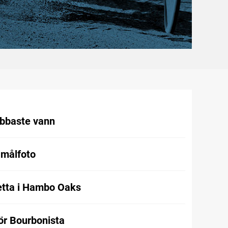
abbaste vann
 målfoto
etta i Hambo Oaks
för Bourbonista