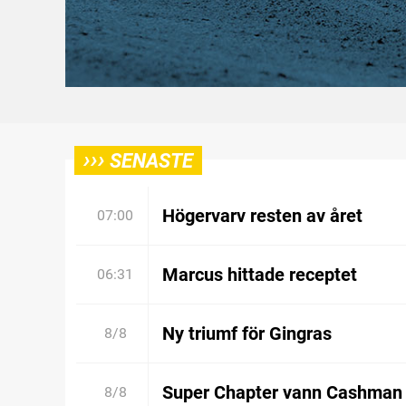
›››
SENASTE
Högervarv resten av året
07:00
Marcus hittade receptet
06:31
Ny triumf för Gingras
8/8
Super Chapter vann Cashman
8/8