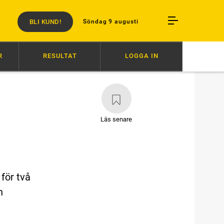
BLI KUND!
Söndag 9 augusti
R
RESULTAT
LOGGA IN
:00
HÖGERVARV RESTEN AV ÅRET
06:52
VÄRLDENS SNABBASTE VANN
Läs senare
för två
n