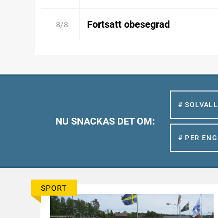
Fortsatt obesegrad
8/8
# SOLVAL
NU SNACKAS DET OM:
# PER EN
SPORT