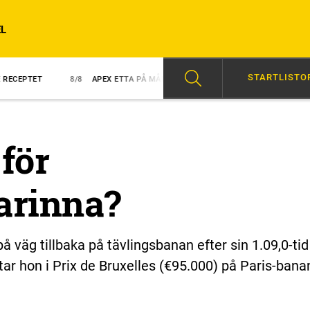
L
STARTLISTO
8/8
APEX ETTA PÅ MÅLFOTO
8/8
NY TRIUMF FÖR GINGRAS
07
för
arinna?
 väg tillbaka på tävlingsbanan efter sin 1.09,0-tid 
ar hon i Prix de Bruxelles (€95.000) på Paris-bana