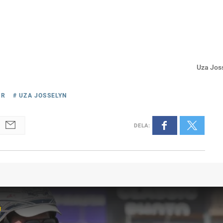
Uza Jos
ER
# UZA JOSSELYN
DELA
:
r