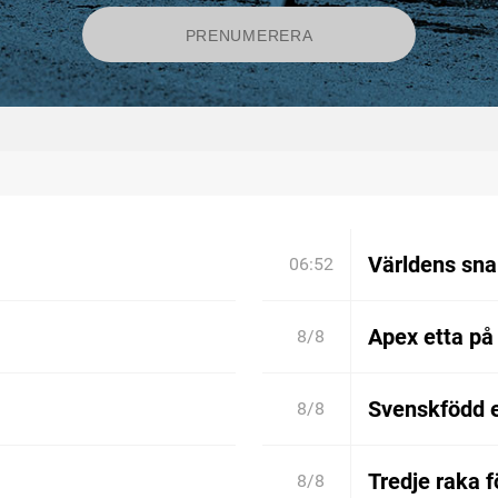
Världens sn
06:52
Apex etta på
8/8
Svenskfödd 
8/8
Tredje raka 
8/8