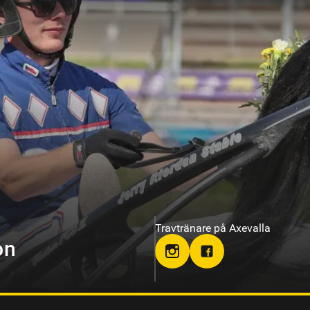
Travtränare på Gävletravet
om