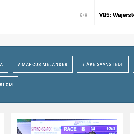
V85: Wäjerste
8/8
LA
# MARCUS MELANDER
# ÅKE SVANSTEDT
GBLOM