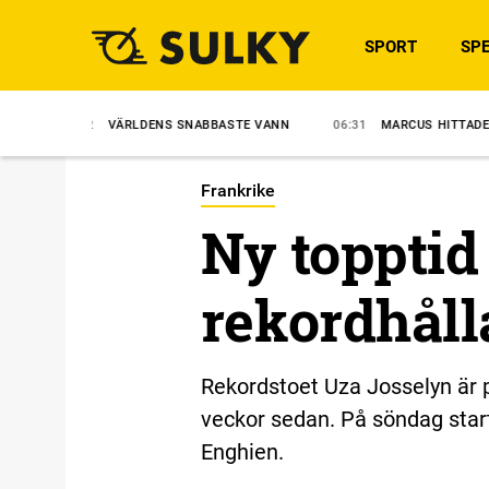
SPORT
SPE
VÄRLDENS SNABBASTE VANN
06:31
MARCUS HITTADE RECEPTET
Frankrike
Ny topptid 
rekordhåll
Rekordstoet Uza Josselyn är på
veckor sedan. På söndag start
Enghien.