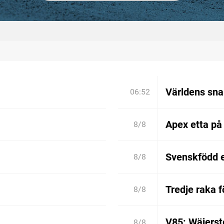
Världens sn
06:52
Apex etta på
8/8
Svenskfödd 
8/8
Tredje raka 
8/8
V85: Wäjerste
8/8