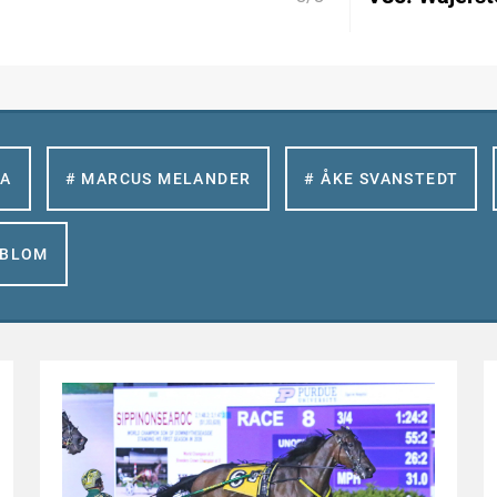
LA
# MARCUS MELANDER
# ÅKE SVANSTEDT
GBLOM