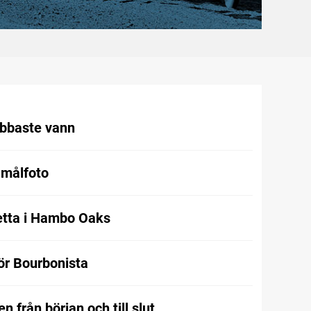
abbaste vann
 målfoto
etta i Hambo Oaks
för Bourbonista
n från början och till slut