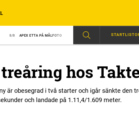
L
STARTLISTO
X ETTA PÅ MÅLFOTO
8/8
NY TRIUMF FÖR GINGRAS
07:00
HÖGER
treåring hos Takte
y är obesegrad i två starter och igår sänkte den t
sekunder och landade på 1.11,4/1.609 meter.