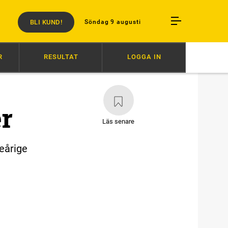
BLI KUND!
Söndag 9 augusti
R
RESULTAT
LOGGA IN
VARV RESTEN AV ÅRET
06:52
VÄRLDENS SNABBASTE VANN
06:3
r
Läs senare
reårige