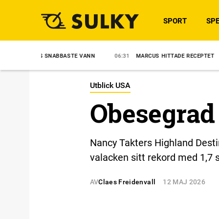
SPORT
SPE
 SNABBASTE VANN
06:31
MARCUS HITTADE RECEPTET
8/8
APE
Utblick USA
Obesegrad 
Nancy Takters Highland Destin
valacken sitt rekord med 1,7 
AV
Claes Freidenvall
12 MAJ 2026