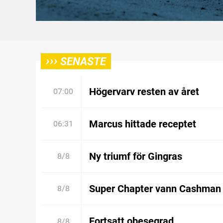
›››
SENASTE
Högervarv resten av året
07:00
Marcus hittade receptet
06:31
Ny triumf för Gingras
8/8
Super Chapter vann Cashman
8/8
Fortsatt obesegrad
8/8