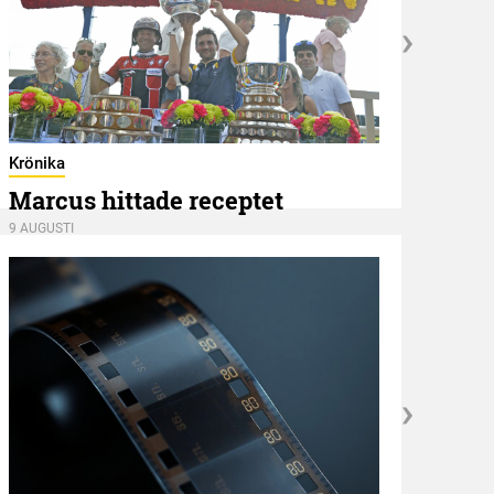
Hambl
Ape
Krönika
8 AUGU
Marcus hittade receptet
9 AUGUSTI
Kröni