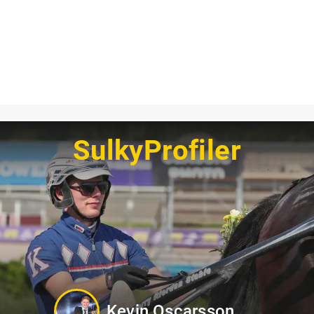
SulkyProfiler
Jörgen Westholm