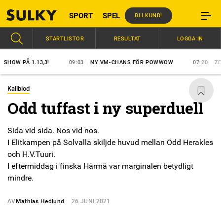
SPORT
SPEL
BLI KUND!
STARTLISTOR
RESULTAT
LOGGA IN
 PÅ 1.13,3!
09:03
NY VM-CHANS FÖR POWWOW
07:20
ZERON 
Kallblod
Odd tuffast i ny superduell
Sida vid sida. Nos vid nos.
I Elitkampen på Solvalla skiljde huvud mellan Odd Herakles
och H.V.Tuuri.
I eftermiddag i finska Härmä var marginalen betydligt
mindre.
AV
Mathias Hedlund
26 JUNI 2021