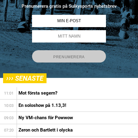
Prenumerera gratis på Sulkysports nyhetsbrev
›››
SENASTE
Mot första segern?
11:01
En soloshow på 1.13,3!
10:03
Ny VM-chans för Powwow
09:03
Zeron och Bartlett i olycka
07:20