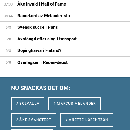
Åke invald i Hall of Fame
07:00
Banrekord av Melander-sto
06:44
Svensk succé i Paris
6/8
Avstängd efter slag i transport
6/8
Dopinghärva i Finland?
6/8
Överlägsen i Redén-debut
6/8
NU SNACKAS DET OM:
# SOLVALLA
# MARCUS MELANDER
# ÅKE SVANSTEDT
# ANETTE LORENTZON