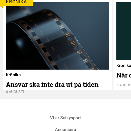
KRÖNIKA
Krönik
När 
Krönika
Ansvar ska inte dra ut på tiden
5 AUGUS
6 AUGUSTI
Vi är Sulkysport
Annonsera