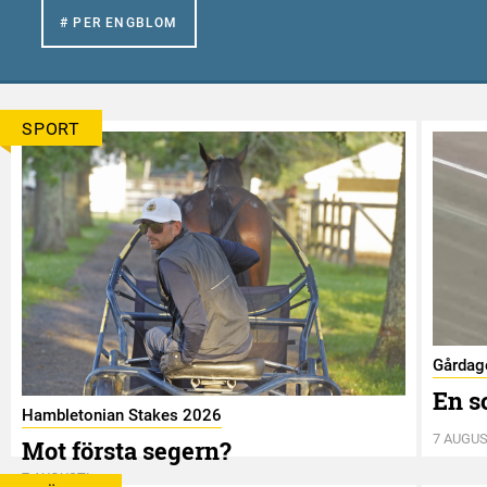
# PER ENGBLOM
SPORT
Gårdag
En s
Hambletonian Stakes 2026
7 AUGUS
Mot första segern?
7 AUGUSTI