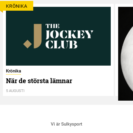
KRÖNIKA
Krönika
När de största lämnar
5 AUGUSTI
Krönik
Vi är Sulkysport
Två 