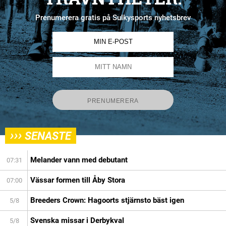
Prenumerera gratis på Sulkysports nyhetsbrev
›››
SENASTE
Melander vann med debutant
07:31
Vässar formen till Åby Stora
07:00
Breeders Crown: Hagoorts stjärnsto bäst igen
5/8
Svenska missar i Derbykval
5/8