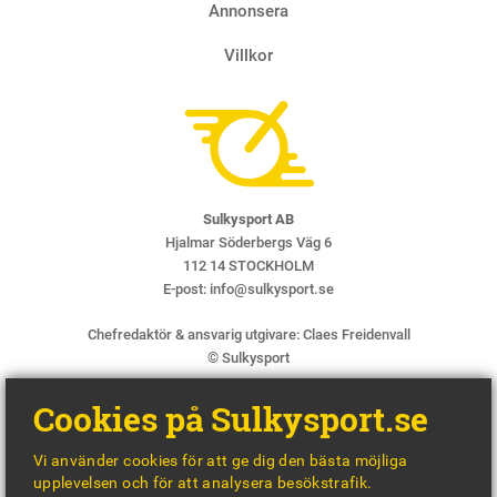
4 AUGUS
Annonsera
Villkor
Sulkysport AB
Hjalmar Söderbergs Väg 6
112 14 STOCKHOLM
E-post:
info@sulkysport.se
Chefredaktör & ansvarig utgivare:
Claes Freidenvall
© Sulkysport
Cookies på Sulkysport.se
Vi använder cookies för att ge dig den bästa möjliga
upplevelsen och för att analysera besökstrafik.
MADE WITH
BY
WONDERFOUR