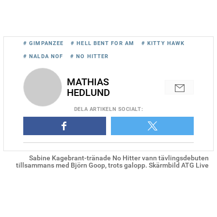
# GIMPANZEE
# HELL BENT FOR AM
# KITTY HAWK
# NALDA NOF
# NO HITTER
MATHIAS
HEDLUND
DELA
ARTIKELN SOCIALT
:
Sabine Kagebrant-tränade No Hitter vann tävlingsdebuten
tillsammans med Björn Goop, trots galopp. Skärmbild ATG Live