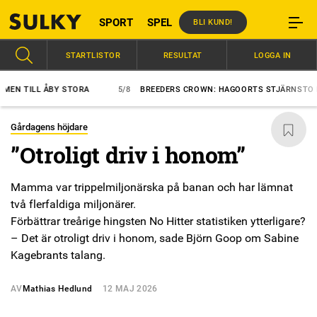
SPORT
SPEL
BLI KUND!
STARTLISTOR
RESULTAT
LOGGA IN
TILL ÅBY STORA
5/8
BREEDERS CROWN: HAGOORTS STJÄRNSTO BÄST 
Gårdagens höjdare
”Otroligt driv i honom”
Mamma var trippelmiljonärska på banan och har lämnat
två flerfaldiga miljonärer.
Förbättrar treårige hingsten No Hitter statistiken ytterligare?
– Det är otroligt driv i honom, sade Björn Goop om Sabine
Kagebrants talang.
AV
Mathias Hedlund
12 MAJ 2026