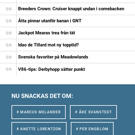
Breeders Crown: Cruiser knappt undan i comebacken
5/8
Åtta pinnar utanför banan i GNT
5/8
Jackpot Mearas trea från tät
5/8
Idao de Tillard mot ny topptid?
5/8
Svenska favoriter på Meadowlands
5/8
V86-tips: Derbyhopp sätter punkt
5/8
NU SNACKAS DET OM:
# MARCUS MELANDER
# ÅKE SVANSTEDT
# ANETTE LORENTZON
# PER ENGBLOM