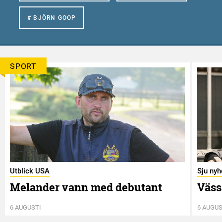
# BJÖRN GOOP
SPORT
Utblick USA
Sju nyh
Melander vann med debutant
Väss
6 AUGUSTI
6 AUGUS