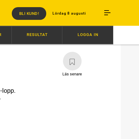
BLI KUND!
Lördag 8 augusti
R
RESULTAT
LOGGA IN
AMADO
20:26
HÄSTENS VÄLFÄRD ÄR INTE FÖRHANDLINGSBAR
20:
Läs senare
-lopp.
r