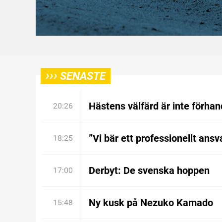
›››
SENASTE
Hästens välfärd är inte förhan
20:26
”Vi bär ett professionellt ansv
18:25
Derbyt: De svenska hoppen
17:00
Ny kusk på Nezuko Kamado
15:48