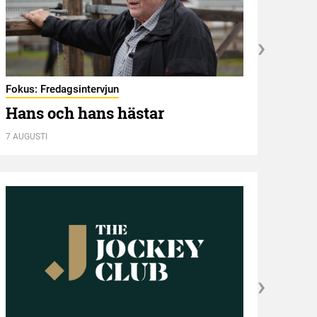
Fokus: Fredagsintervjun
Hambl
Hans och hans hästar
Ny 
7 AUGUSTI
7 AUGU