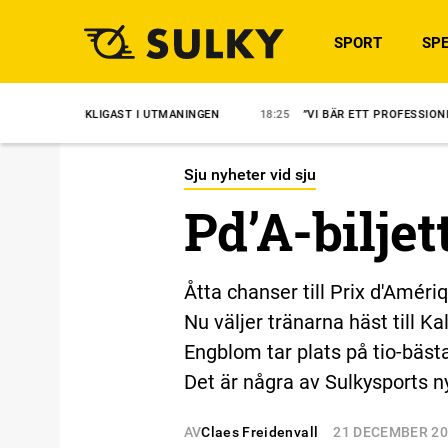
SPORT
SPE
AST I UTMANINGEN
18:25
”VI BÄR ETT PROFESSIONELLT ANSVAR”
Sju nyheter vid sju
Pd’A-biljet
Åtta chanser till Prix d'Améri
Nu väljer tränarna häst till K
Engblom tar plats på tio-bästa
Det är några av Sulkysports n
AV
Claes Freidenvall
21 DECEMBER 2