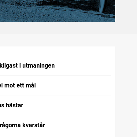
kligast i utmaningen
l mot ett mål
s hästar
frågorna kvarstår