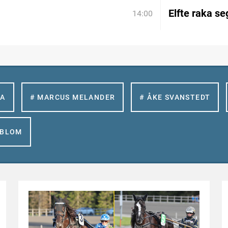
Elfte raka se
14:00
LA
# MARCUS MELANDER
# ÅKE SVANSTEDT
GBLOM