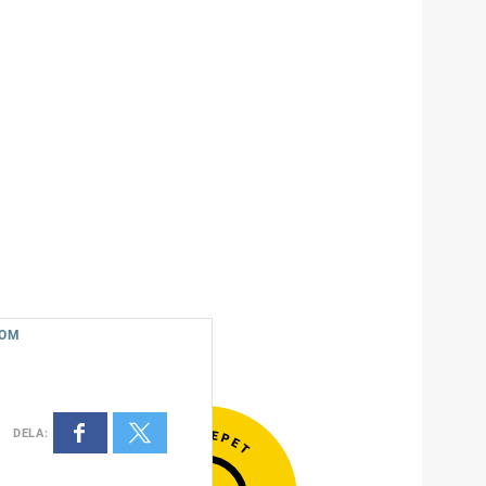
LOM
DELA
: