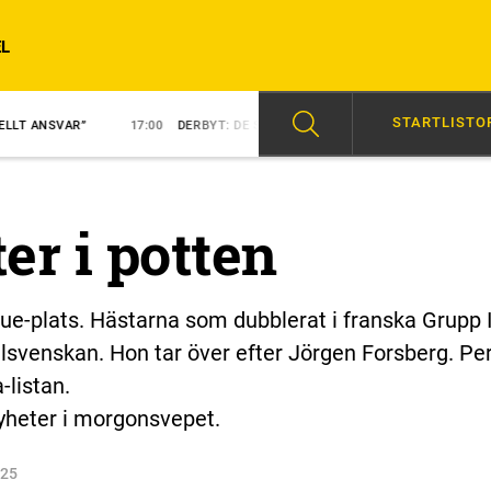
L
STARTLISTO
17:00
DERBYT: DE SVENSKA HOPPEN
15:48
NY KUSK PÅ NEZUKO K
ter i potten
que-plats. Hästarna som dubblerat i franska Grupp I
allsvenskan. Hon tar över efter Jörgen Forsberg. Pe
-listan.
yheter i morgonsvepet.
025