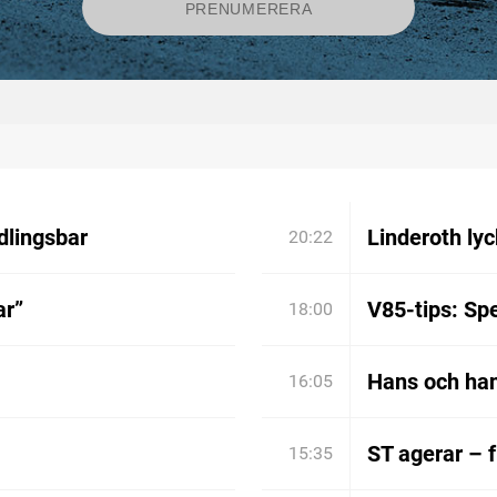
dlingsbar
Linderoth lyc
20:22
ar”
V85-tips: Spe
18:00
Hans och han
16:05
ST agerar – 
15:35