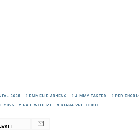
NTAL 2025
# EMMELIE ARNENG
# JIMMY TAKTER
# PER ENGB
E 2025
# RAIL WITH ME
# RIANA VRIJTHOUT
NVALL